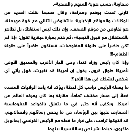
متفاوتة، حسب هوية المتهم والضحية».
كارني تحدث بوضح وصراحة، وقال حسبما نقلت العديد من
الوكالات والمواقع الإخبارية: «التفاوض الثنائي مع قوة مهيمنة،
هو تفاوض من موقع الضعف، وإن ذلك ليس استقلالاً، بل تظاهر
بالاستقلال مع قبول التبعية»، ثم ختم بعبارة عبقرية تقول: «إذا لم
تكن حاضراً على طاولة المفاوضات، فستكون حاضراً على طاولة
الطعام»!!!
وإذا كان رئيس وزراء كندا، وهي الجار الأقرب والصديق الأوفى
لأمريكا طوال قرون، يقول إن أمريكا قد تغيرت، فهل يأتي أي
شخص ليشكك في هذا الأمر؟!
ما يفعله الرئيس ترامب كل لحظة، يؤكد أنه يأخذ الولايات المتحدة
فعلاً إلى مسار مختلف تماماً، مقارنة بما كان يعرفه العالم عن
أمريكا. ويكفى أنه حتى في ما يتعلق بالقواعد الدبلوماسية
المتعارف عليها بين الرؤساء، في ما يخص رسائلهم واتصالاتهم،
قد انتهكها ترامب، على غرار ما فعله مع الرئيس الفرنسي إيمانويل
ماكرون، حينما نشر نص رسالة سرية بينهما.