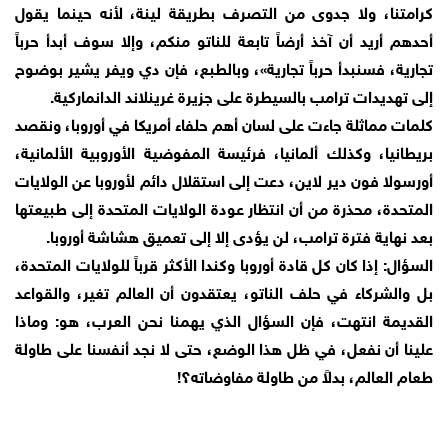
كرامتنا، ولا جدوى من التصرف بطريقة لينة، لأنه حينما يقول
أحدهم أريد أن آخذ أرضاً تابعة للناتو منكم، وإلا سوف أبدأ حرباً
تجارية، فسنبدأ حرباً تجارية»، وبالطبع، فإن دي ويفر يشير بوضوح
إلى تهديدات ترامب بالسيطرة على جزيرة غرينلاند الدانماركية.
كلمات مماثلة جاءت على لسان أهم حلفاء أمريكا في أوروبا، ونقصد
بريطانيا، وكذلك ألمانيا، فرئيسة المفوضية الأوروبية الألمانية،
أورسولا فون دير لاين، دعت إلى استقلال دائم لأوروبا عن الولايات
المتحدة، محذرة من أن انتظار عودة الولايات المتحدة إلى طبيعتها
بعد نهاية فترة ترامب، لن يؤدى إلا إلى تعميق هشاشة أوروبا.
السؤال: إذا كان كل قادة أوروبا وكندا الأكثر قرباً للولايات المتحدة،
بل والشركاء في حلف الناتو، يعتقدون أن العالم تغير، والقواعد
القديمة انتهت، فإن السؤال الذي يهمنا نحن العرب، هو: وماذا
علينا أن نفعل، في ظل هذا الوضع، حتى لا نجد أنفسنا على طاولة
طعام العالم، بدلاً من طاولة مفاوضاته؟!