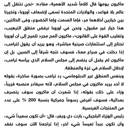
ماكرون يومها قال كلاماً شديد الأهمية، مفاده: «نحن ننتقل إلى
عالم بلا قواعد، والولايات المتحدة تسعى لإضعاف أوروبا، وتخيرنا
بين خيارين أحلاهما مر، فإما الصمت وإما الخضوع، وفى الحالتين،
هذا خيار غير مقبول، ونحن في أوروبا نرفض منطق الترهيب،
وتغليب القوة على القانون»، ماكرون ألمح مجرد تلميح إلى أن أوروبا
تحتاج إلى استثمارات صينية مباشرة، وهو يريد أن يقول لترامب،
إذا دخلت في صراع معنا، فسوف نتجه شرقاً إلى الصين. بل إن
ماكرون لم يقبل أن ينضم إلى مجلس السلام الذي يرأسه ترامب،
لإحلال السلام في غزة والمنطقة.
وبنفس المنطق غير الدبلوماسي، رد ترامب بصورة ساخرة، بقوله
لا أحد يريد ماكرون في مجلس السلام، لأنه سيغادر منصبه قريباً،
وزاد على ذلك بقوله، إذا شعرت أن ماكرون سوف يتصرف
بعدائية، فسوف أفرض رسوماً جمركية بنسبة 200 % على عدد
من المنتجات الفرنسية.
رئيس الوزراء البلجيكي، بارت دي ويفر، قال: «أن تكون سعيداً شيء،
وأن تكون عبداً تعيساً شيء آخر، إذا تراجعنا الآن سوف نفقد