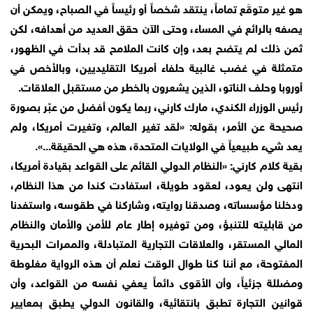
هو غير متوقَع تماماً، ينتقد شخصاً أو رئيساً في الصباح، ويمكن أن
يصفه بالرائع في المساء، وحتى الآن حقق العديد من أهدافه، لكن
ثمن ذلك لم يتضح بعد، وإن كانت الملامح قد بدأت في الظهور،
متمثلة في غضب غالبية حلفاء أمريكا التقليديين، وبالأخص في
أوروبا وحلف الناتو، الذين يشعرون بالخطر من مستقبل العلاقات.
رئيس الوزراء الكندي، مارك كارني، ربما يكون أفضل من عبّر بصورة
صحيحة عن الأمر، بقوله: «لقد تغير العالم، وتغيرت أمريكا، ولم
يعد شيء طبيعياً في الولايات المتحدة، هذه هي الحقيقة...».
بقية كلام كارني: «النظام الدولي القائم على القواعد بقيادة أمريكا،
انتهى ولن يعود، لعقود طويلة، استفادت كندا من هذا النظام،
ودخلنا مؤسساته، وصدقنا روايته، وشاركنا في طقوسه، واستفدنا
من قابليته للتنبؤ، ومن توفيره إطار عام للأمن والأمان والنظام
المالي المستقر، والعلاقات التجارية المتبادلة، والممرات البحرية
المفتوحة، مع أننا كنا طوال الوقت نعلم أن هذه الرواية مغلوطة
ومضللة جزئياً، وأن الأقوى دائماً يعفي نفسه من القواعد، وأن
قوانين التجارة تطبق بانتقائية، والقانون الدولي يطبق بمعايير