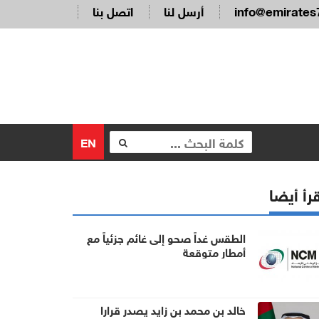
info@emirates
أرسل لنا
اتصل بنا
EN
رأ أيضا
الطقس غداً صحو إلى غائم جزئياً مع
أمطار متوقعة
خالد بن محمد بن زايد يصدر قرارا