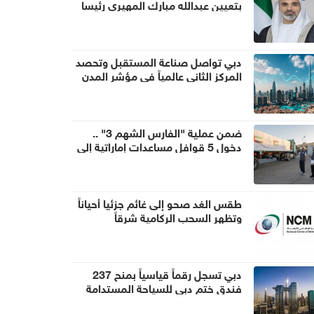
بتعيين عبدالله مبارك المهيري رئيسا
لهيئة أبوظبي للتراث
دبي تواصل صناعة المستقبل وتحصد
المركز الثاني عالمياً في مؤشر المدن
الذكية
ضمن عملية "الفارس الشهم 3" ..
دخول 5 قوافل مساعدات إماراتية إلى
قطاع غزة تحمل 1056 طناً من
المساعدات الإنسانية
طقس الغد صحو إلى غائم جزئيا أحياناً
وتظهر السحب الركامية شرقاً
دبي تسجل رقماً قياسياً بمنح 237
فندق ختم دبي للسياحة المستدامة