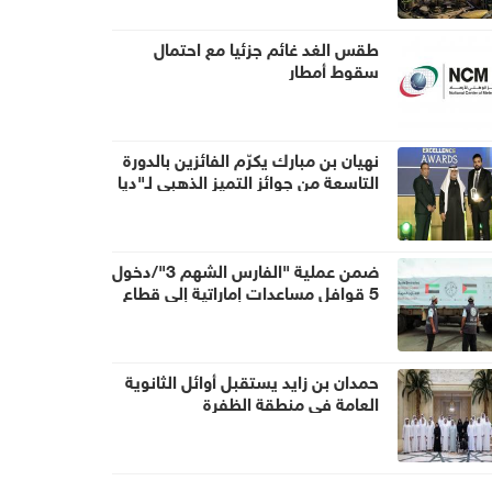
طقس الغد غائم جزئيا مع احتمال
سقوط أمطار
نهيان بن مبارك يكرّم الفائزين بالدورة
التاسعة من جوائز التميز الذهبي لـ"ديا
غلوبال"
ضمن عملية "الفارس الشهم 3"/دخول
5 قوافل مساعدات إماراتية إلى قطاع
غزة تحمل 938 طناً من المساعدات
الإنسانية
حمدان بن زايد يستقبل أوائل الثانوية
العامة في منطقة الظفرة