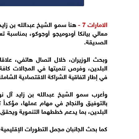
الامارات 7 -
هنأ سمو الشيخ عبدالله بن زايد 
معالي بيانكا أودوميجو أوجوكو، بمناسبة تعيي
الصديقة.
وبحث الوزيران، خلال اتصال هاتفي، علاق
البلدين، وفرص تنميتها في المجالات كافة، 
في إطار اتفاقية الشراكة الاقتصادية الشاملة
وأعرب سمو الشيخ عبدالله بن زايد آل نهي
بالتوفيق والنجاح في مهام عملها، مؤكداً ت
البلدين، بما يدعم خططهما التنموية ويحقق 
كما بحث الجانبان مجمل التطورات الإقليمية، 