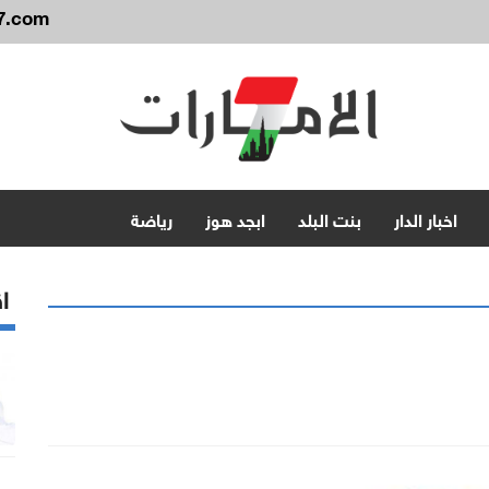
7.com
اخبار الدار
بنت البلد
ابجد هوز
رياضة
اق