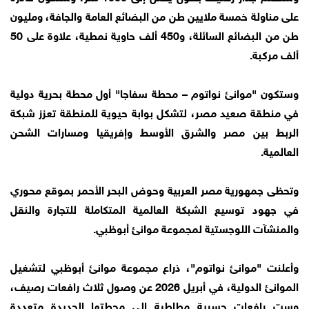
على مناولة خمسة ملايين طن من البضائع العامة والجافة، ومليون
طن من البضائع السائلة، و450 ألف حاوية نمطية، علاوة على 50
ألف مركبة.
وستكون "موانئ نواتوم – محطة سفاجا" أول محطة بحرية دولية
في منطقة صعيد مصر، لتشكل بوابة حيوية للمنطقة تعزز شبكة
الربط بين مصر والشرق الأوسط وإفريقيا ومسارات الشحن
العالمية.
وتحظى جمهورية مصر العربية وحوض البحر الأحمر بموقع محوري
في جهود توسيع الشبكة العالمية المتكاملة للتجارة والنقل
والمنشآت اللوجستية لمجموعة موانئ أبوظبي.
وأعلنت "موانئ نواتوم"، ذراع مجموعة موانئ أبوظبي لتشغيل
الموانئ الدولية، في أبريل 2026 عن وصول ثلاث رافعات رصيف،
وست رافعات جسرية مطاطية إلى محطتها الجديدة متعددة