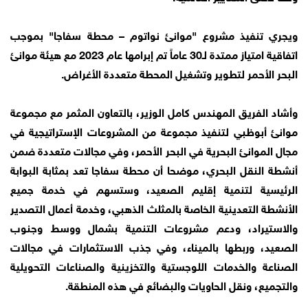
ويجري تنفيذ مشروع "موانئ نواتوم – محطة سفاجا" بموجب
اتفاقية امتياز ممتدة لـ30 عاماً تم إبرامها عام 2023 مع هيئة موانئ
البحر الأحمر لتطوير وتشغيل المحطة متعددة الأغراض.
وأشاد الفريق المهندس كامل الوزير، بالتعاون المثمر مع مجموعة
موانئ أبوظبي لتنفيذ مجموعة من المشروعات الإستراتيجية في
مجال الموانئ البحرية في البحر الأحمر، وفي مجالات متعددة ضمن
أنشطة النقل البحري، موضحا أن محطة سفاجا تعد بمثابة البوابة
الرئيسية لتنمية إقليم الصعيد، وستسهم في خدمة جميع
الأنشطة التعدينية الخاصة بالمثلث الذهبي، وخدمة أعمال التصدير
والاستيراد، ودعم مشروعات التنمية بشمال ووسط وجنوب
الصعيد، وربطها بالميناء، وفي جذب الاستثمارات في مجالات
الصناعة والخدمات اللوجستية والتخزينية والصناعات التحويلية
والتجميع، ونقل الحاويات والبضائع في هذه المنطقة.