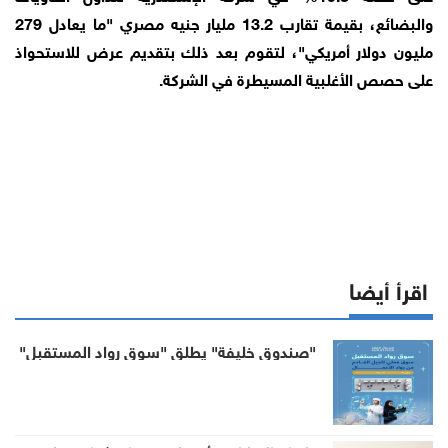
والبضائع، بقيمة تقارب 13.2 مليار جنيه مصري "ما يعادل 279
مليون دولار أمريكي"، لتقوم بعد ذلك بتقديم عرض للاستحواذ
على حصص الأغلبية المسيطرة في الشركة.
اقرأ أيضا
"صندوق خليفة" يطلق "سوق رواد المستقبل"