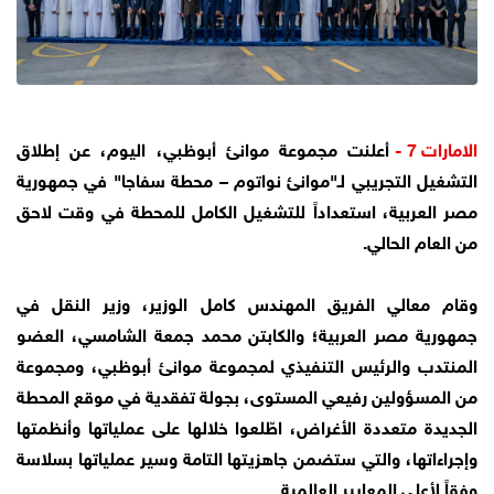
الامارات 7 -
أعلنت مجموعة موانئ أبوظبي، اليوم، عن إطلاق
التشغيل التجريبي لـ"موانئ نواتوم – محطة سفاجا" في جمهورية
مصر العربية، استعداداً للتشغيل الكامل للمحطة في وقت لاحق
من العام الحالي.
وقام معالي الفريق المهندس كامل الوزير، وزير النقل في
جمهورية مصر العربية؛ والكابتن محمد جمعة الشامسي، العضو
المنتدب والرئيس التنفيذي لمجموعة موانئ أبوظبي، ومجموعة
من المسؤولين رفيعي المستوى، بجولة تفقدية في موقع المحطة
الجديدة متعددة الأغراض، اطّلعوا خلالها على عملياتها وأنظمتها
وإجراءاتها، والتي ستضمن جاهزيتها التامة وسير عملياتها بسلاسة
وفقاً لأعلى المعايير العالمية.