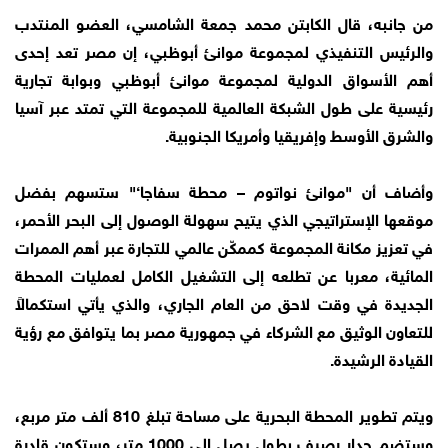
من جانبه، قال الكابتن محمد جمعة الشامسي، العضو المنتدب
والرئيس التنفيذي لمجموعة موانئ أبوظبي، إن مصر تعد إحدى
أهم الأسواق الدولية لمجموعة موانئ أبوظبي وبوابة تجارية
رئيسية على طول الشبكة العالمية للمجموعة التي تمتد عبر آسيا
والشرق الأوسط وإفريقيا وأمريكا الجنوبية.
وأضاف أن "موانئ نواتوم – محطة سفاجا‘" ستسهم بفضل
موقعها الإستراتيجي الذي يتيح سهولة الوصول إلى البحر الأحمر،
في تعزيز مكانة المجموعة كممكّن عالمي للتجارة عبر أهم الممرات
المائية، معربا عن تطلعه إلى التشغيل الكامل لعمليات المحطة
الجديدة في وقت لاحق من العام الجاري، والذي يأتي استكمالاً
للتعاون الوثيق مع الشركاء في جمهورية مصر بما يتوافق مع رؤية
القيادة الرشيدة.
ويتم تطوير المحطة البحرية على مساحة تبلغ 810 ألف متر مربع،
وستضم جدار رصيف بطول يصل إلى 1000 متر، وستكون قادرة