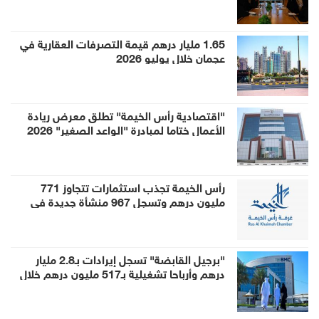
1.65 مليار درهم قيمة التصرفات العقارية في
عجمان خلال يوليو 2026
"اقتصادية رأس الخيمة" تطلق معرض ريادة
الأعمال ختاما لمبادرة "الواعد الصغير" 2026
رأس الخيمة تجذب استثمارات تتجاوز 771
مليون درهم وتسجل 967 منشأة جديدة في
النصف الأول
"برجيل القابضة" تسجل إيرادات بـ2.8 مليار
درهم وأرباحا تشغيلية بـ517 مليون درهم خلال
النصف الأول