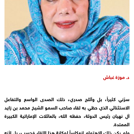
د. موزة غباش
سرّني كثيراً، بل وأثلج صدري، ذلك الصدى الواسع والتفاعل
الاستثنائي الذي حظي به لقاء صاحب السمو الشيخ محمد بن زايد
آل نهيان رئيس الدولة، حفظه الله، بالعائلات الإماراتية الكبيرة
الممتدة.
ولم يكن ذلك الاهتمام انعكاساً لمكانة هذا اللقاء فحسب، بل لأنه