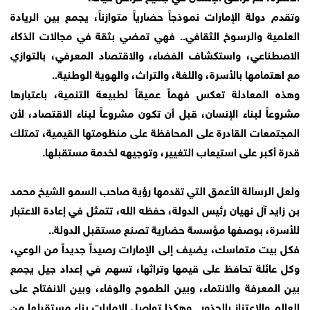
وتقدم دولة الإمارات نموذجاً حضارياً متوازناً، يجمع بين الريادة
العلمية والرسوخ الثقافي.. فهي تمضي بثقة في مجالات الذكاء
الاصطناعي، واستكشاف الفضاء، والاقتصاد المعرفي، بالتوازي
مع اهتمامها بالأسرة، واللغة، والتراث، والهوية الوطنية..
وهذه المعادلة تعكس فهماً عميقاً لطبيعة التنمية، باعتبارها
مشروعاً لبناء الإنسان، قبل أن تكون مشروعاً لبناء الاقتصاد، لأن
المجتمعات القادرة على المحافظة على منظومتها القيمية، تمتلك
قدرة أكبر على استيعاب التغيير، وتوجيهه لخدمة مستقبلها.
ولعل الرسالة الأعمق التي تقدمها رؤية صاحب السمو الشيخ محمد
بن زايد آل نهيان رئيس الدولة، حفظه الله، تتمثل في إعادة الاعتبار
للأسرة، بوصفها مؤسسة حضارية تصنع مستقبل الدولة..
فكل بيت متماسك، يضيف إلى الإمارات رصيداً جديداً من الوعي،
وكل عائلة تحافظ على قيمها وتراثها، تسهم في إعداد جيل يجمع
بين المعرفة والانتماء، وبين الطموح والوفاء، وبين الانفتاح على
العالم والاعتزاز بالجذور.. وهكذا تواصل الإمارات بناء مستقبلها من