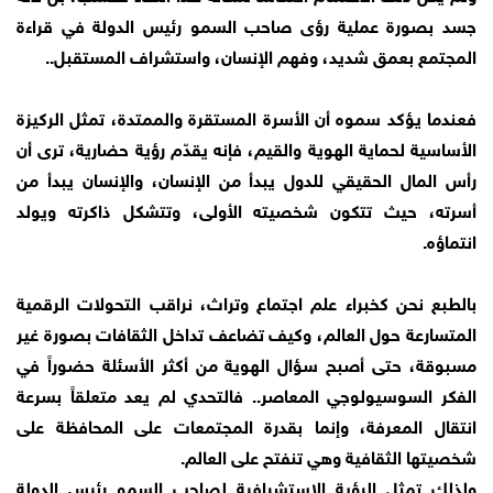
جسد بصورة عملية رؤى صاحب السمو رئيس الدولة في قراءة
المجتمع بعمق شديد، وفهم الإنسان، واستشراف المستقبل..
فعندما يؤكد سموه أن الأسرة المستقرة والممتدة، تمثل الركيزة
الأساسية لحماية الهوية والقيم، فإنه يقدّم رؤية حضارية، ترى أن
رأس المال الحقيقي للدول يبدأ من الإنسان، والإنسان يبدأ من
أسرته، حيث تتكون شخصيته الأولى، وتتشكل ذاكرته ويولد
انتماؤه.
بالطبع نحن كخبراء علم اجتماع وتراث، نراقب التحولات الرقمية
المتسارعة حول العالم، وكيف تضاعف تداخل الثقافات بصورة غير
مسبوقة، حتى أصبح سؤال الهوية من أكثر الأسئلة حضوراً في
الفكر السوسيولوجي المعاصر.. فالتحدي لم يعد متعلقاً بسرعة
انتقال المعرفة، وإنما بقدرة المجتمعات على المحافظة على
شخصيتها الثقافية وهي تنفتح على العالم.
ولذلك تمثل الرؤية الاستشرافية لصاحب السمو رئيس الدولة