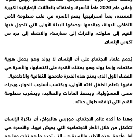
بإعلان عام 2026 عاماً للأسرة، واحتفائه بالعائلات الإماراتية الكبيرة
الممتدة، بعداً استراتيجياً يضع الأسرة في قلب منظومة الأمن
الثقافي للدولة، ويقدمها بوصفها البيئة الأولى التي تتحول فيها
القيم إلى سلوك، والتراث إلى ممارسة، والانتماء إلى جزء من
تكوين الإنسان.
يُجمع علماء الاجتماع على أن الإنسان لا يولد وهو يحمل هوية
مكتملة، وإنما يولد وهو يمتلك القدرة على اكتسابها، والأسرة هي
الفضاء الأول الذي يمنح هذه القدرة ملامحها الثقافية والأخلاقية..
ففيها يتعلم الطفل لغته الأولى، ويكتسب أسلوب الحوار، ويدرك
معنى المسؤولية، ويحفظ العادات والتقاليد، ويتشرب منظومة
القيم التي ترافقه طوال حياته..
وهذا ما أكده عالم الاجتماع، موريس هالبواخ، أن ذاكرة الإنسان
تتشكل من خلال الأطر الاجتماعية التي يعيش فيها.. والأسرة هي
أول وأعمق هذه الأطر، والأسرة هي التي تحدد ما هو تراث وما هو