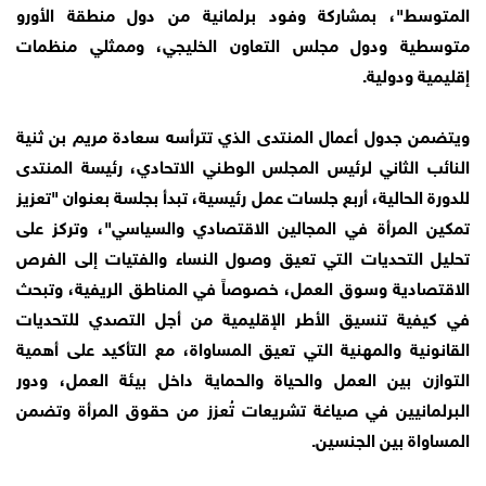
المتوسط"، بمشاركة وفود برلمانية من دول منطقة الأورو
متوسطية ودول مجلس التعاون الخليجي، وممثلي منظمات
إقليمية ودولية.
ويتضمن جدول أعمال المنتدى الذي تترأسه سعادة مريم بن ثنية
النائب الثاني لرئيس المجلس الوطني الاتحادي، رئيسة المنتدى
للدورة الحالية، أربع جلسات عمل رئيسية، تبدأ بجلسة بعنوان "تعزيز
تمكين المرأة في المجالين الاقتصادي والسياسي"، وتركز على
تحليل التحديات التي تعيق وصول النساء والفتيات إلى الفرص
الاقتصادية وسوق العمل، خصوصاً في المناطق الريفية، وتبحث
في كيفية تنسيق الأطر الإقليمية من أجل التصدي للتحديات
القانونية والمهنية التي تعيق المساواة، مع التأكيد على أهمية
التوازن بين العمل والحياة والحماية داخل بيئة العمل، ودور
البرلمانيين في صياغة تشريعات تُعزز من حقوق المرأة وتضمن
المساواة بين الجنسين.