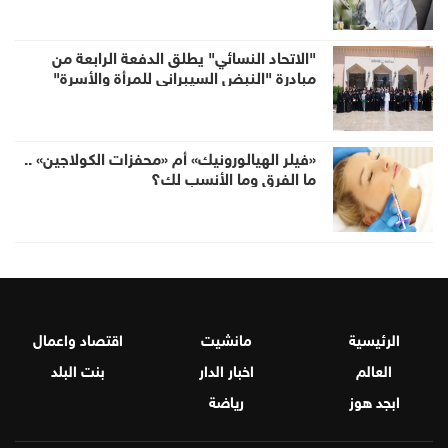
"الاتحاد النسائي" يطلق الدفعة الرابعة من
مبادرة "النبض السيبراني للمرأة والأسرة"
«فيلر الهيالورونيك» أم «محفزات الكولاجين» ..
ما الفرق وما الأنسب لكِ؟
الرئيسية
مانشيت
اقتصاد واعمال
العالم
اخبار الدار
بنت البلد
ابجد هوز
رياضة