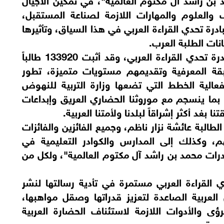
 والعلوم والمهارات اللازمة لصناعة المستقبل،
بادرة تحدي القراءة العربي في هذا السياق، وتأثيرها
نات الطلبة العرب.
وقال: نفخر بهذه المشاركة الجديدة في مبادرة تحدي القراءة العربي، وقد أثبت 133920 طالباً
قة المعرفية وتقديمهم مستويات متميزة، تطور
عالية الخطط التي تضعها وزارة التربية للنهوض
، بما ينسجم مع موروثنا الحضاري العريق وإبداعات
 بغد أكثر إشراقاً لبلدنا ولأمتنا العربية.
الطالبة عائشة نزار ناظم، وجميع الفائزين والفائزات
م، وكذلك إلى المدارس والكوادر التعليمية في
رات محمد بن راشد آل مكتوم العالمية"، ولكل من
ي القراءة العربي مستمرة في تأدية رسالتها لنشر
 العربية الصاعدة لتعزيز قدراتها وصقل مواهبها،
لرؤى والأدوات اللازمة لاستئناف الحضارة العربية
بية.