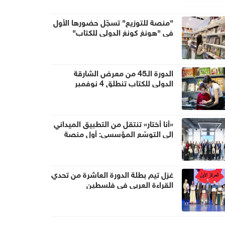
"منصة للتوزيع" تسجّل حضورها الأول
في "هونغ كونغ الدولي للكتاب"
الدورة الـ45 من معرض الشارقة
الدولي للكتاب تنطلق 4 نوفمبر
«أنا أختار» تنتقل من التطبيق الميداني
إلى التوسّع المؤسسي: أول منصة
عربية تضع المرشد التربوي في قلب
نموّ الطالب
غزل تيم بطلة الدورة العاشرة من تحدي
القراءة العربي في فلسطين