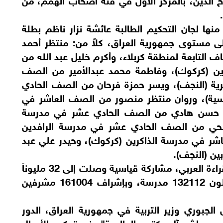
نها لجان التحكيم الطالبة عائشة نزار ناظم بطلة
لى مستوى جمهورية العراق، كلاً من: منتظر أحمد
لتابعة لمنطقة كربلاء، وأكرم خليل عبد الله من
ن (كركوك)، وفاطمة محمد عبدالأمير من الصف
ية (النجف)، ويسر حمزة فرحان من الصف الحادي
ادسية)، وروان منتظر منصور من الصف العاشر في
ادي حسن هادي من الصف الحادي عشر في مدرسة
صافة 3)، وآية زياد صبحي من الصف الحادي عشر في مدرسة الرافدين
ر في مدرسة الذاكرين (كركوك)، وحيدر علي عبد
ن (النجف).
وحققت الدورة التاسعة من مبادرة تحدي القراءة العربي، مشاركة قياسية وصلت إلى 32 مليوناً
و231 ألف طالب وطالبة من 50 دولة يمثلون 132112 مدرسة، وبإشراف 161004 مشرفين
الجبوري وزير التربية في جمهورية العراق، الدور
بن راشد آل مكتوم العالمية"، في تمكين الأجيال