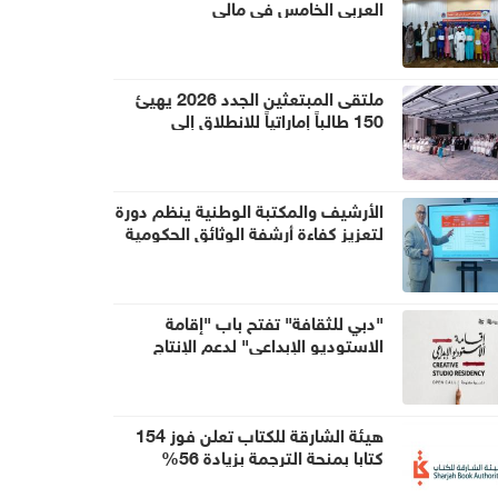
العربي الخامس في مالي
ملتقى المبتعثين الجدد 2026 يهيئ
150 طالباً إماراتياً للانطلاق إلى
الجامعات العالمية
الأرشيف والمكتبة الوطنية ينظم دورة
لتعزيز كفاءة أرشفة الوثائق الحكومية
"دبي للثقافة" تفتح باب "إقامة
الاستوديو الإبداعي" لدعم الإنتاج
الثقافي في حي الشندغة
هيئة الشارقة للكتاب تعلن فوز 154
كتابا بمنحة الترجمة بزيادة 56%