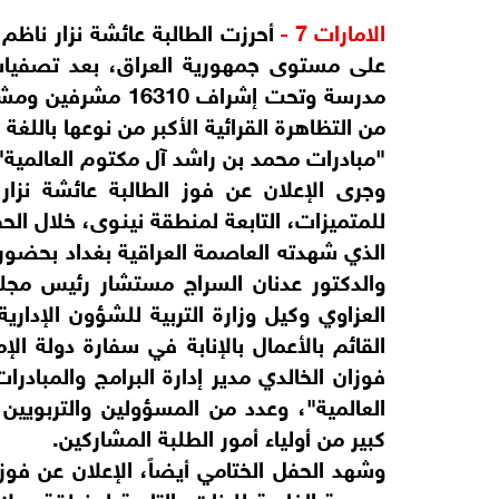
الامارات 7 -
أحرزت الطالبة عائشة نزار ناظم
مدرسة وتحت إشراف 0
من التظاهرة القرائية الأكبر من نوعها بالل
"مبادرات محمد بن راشد آل مكتوم العالمية" منذ
وجرى الإعلان عن فوز الطالبة عائشة نز
للمتميزات، التابعة لمنطقة نينوى، خلال الحف
الذي شهدته العاصمة العراقية بغداد بحضور م
والدكتور عدنان السراج مستشار رئيس مجلس
العزاوي وكيل وزارة التربية للشؤون الإداري
القائم بالأعمال بالإنابة في سفارة دولة الإ
فوزان الخالدي مدير إدارة البرامج والمبا
العالمية"، وعدد من المسؤولين والتربويين 
كبير من أولياء أمور الطلبة المشاركين.
وشهد الحفل الختامي أيضاً، الإعلان عن ف
مدرسة الفارعة للبنات، التابعة لمنطقة صلا