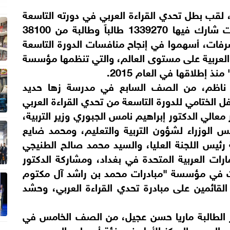
، لقب بطل تحدي القراءة العربي في دورته التاسعة
على مستوى جمهورية العراق، بعد تصفيات شارك فيها 1339270 طالباً وطالبة من 38100
1631 مشرفين ومشرفات، أسهموا في إنجاح منافسات الدورة التاسعة
غة العربية على مستوى العالم، والتي تنظمها مؤسسة
 إطلاقها في العام 2015.
ار ناظم، من الصف السابع في مدرسة زها حديد
ل الختامي للدورة التاسعة من تحدي القراءة العربي
عالي الدكتور إبراهيم نامس الجبوري وزير التربية،
 الوزراء لشؤون التربية والتعليم، ومحمد ضايع
ة رئيس اللجنة العليا، والسيد محمد صالح الطنيجي
مارات العربية المتحدة في بغداد، ومشاركة الدكتور
درات في مؤسسة "مبادرات محمد بن راشد آل مكتوم
القائمين على مبادرة تحدي القراءة العربي، وحشد
وز الطالبة ماريا حسن عجيل، من الصف الخامس في
ح الدين، بالمركز الأول في فئة أصحاب الهمم، من