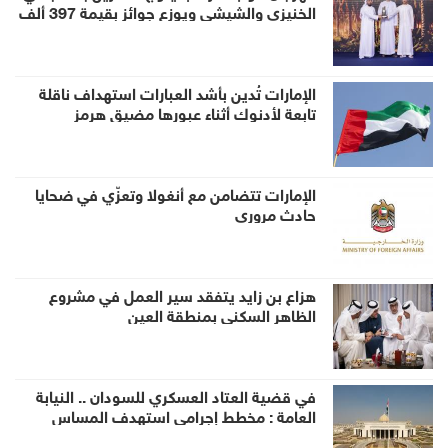
الخنيزي والشيشي ويوزع جوائز بقيمة 397 ألف
درهم
الإمارات تُدين بأشد العبارات استهداف ناقلة
تابعة لأدنوك أثناء عبورها مضيق هرمز
الإمارات تتضامن مع أنغولا وتعزّي في ضحايا
حادث مروري
هزاع بن زايد يتفقد سير العمل في مشروع
الظاهر السكني بمنطقة العين
في قضية العتاد العسكري للسودان .. النيابة
العامة : مخطط إجرامي استهدف المساس
بسيادة الدولة وأمنها والزج باسمها في صراع لا