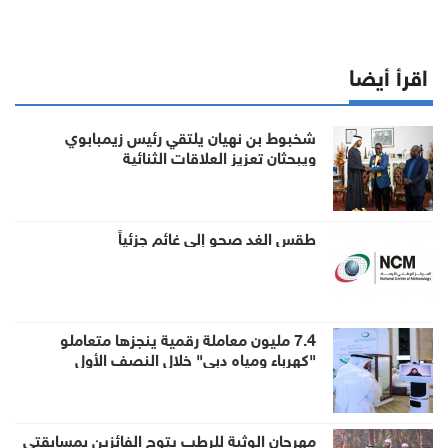
اقرأ أيضا
شخبوط بن نهيان يلتقي رئيس زيمبابوي
ويبحثان تعزيز العلاقات الثنائية
طقس الغد صحو إلى غائم جزئياً
7.4 مليون معاملة رقمية ينجزها متعاملو
"كهرباء ومياه دبي" خلال النصف الأول
مهرجان الوثبة للرطب يتوج الفائزين بمسابقتي