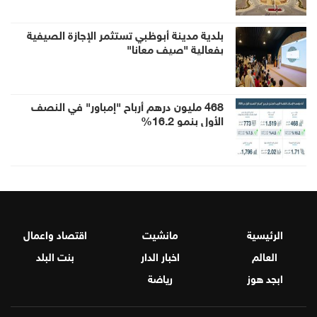
صلة لها به
بلدية مدينة أبوظبي تستثمر الإجازة الصيفية
بفعالية "صيف معانا"
468 مليون درهم أرباح "إمباور" في النصف
الأول بنمو 16.2%
الرئيسية
مانشيت
اقتصاد واعمال
العالم
اخبار الدار
بنت البلد
ابجد هوز
رياضة