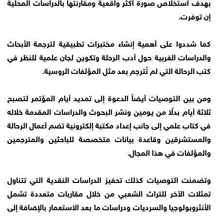
بهدف استخلاص صورة أكثر واقعية ومقارنتها بالدراسات المحلية
إن توفرت.
كما شددوا على أهمية إنشاء مختبرات تطبيقية لترجمة الأبحاث
والدراسات الغربية حول أدب الرحلة وتكوين لجان علمية للنظر في
كتب الرحالة التي لم تُترجم بعد مثل المؤلفات الروسية.
ومن بين التوصيات أيضاً الدعوة إلى تمديد أيام المؤتمر لتصبح
ثلاثة أيام بدلًا من يومين ونشر البحوث والدراسات المقدمة خلاله
في كتاب علمي إلى جانب إعداد مكتبة إلكترونية تضم أعمال الرحالة
والمستشرقين وقاعدة بيانات متخصصة للباحثين والمترجمين
والمؤلفات في هذا المجال.
وتضمنت التوصيات كذلك تحفيز الدراسات النقدية التي تتناول
تمثلات الآخر للتراث الشعبي من خلال مقاربات متعددة تشمل
الأنثروبولوجيا والسرديات ودراسات ما بعد الاستعمار بالإضافة إلى