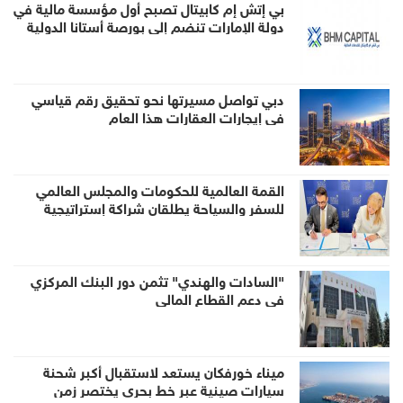
بي إتش إم كابيتال تصبح أول مؤسسة مالية في
دولة الإمارات تنضم إلى بورصة أستانا الدولية
كعضو لصناعة السوق عبر منصة تبادل
دبي تواصل مسيرتها نحو تحقيق رقم قياسي
في إيجارات العقارات هذا العام
القمة العالمية للحكومات والمجلس العالمي
للسفر والسياحة يطلقان شراكة إستراتيجية
لتعزيز الحوار العالمي وصياغة مستقبل السفر
والسياحة
"السادات والهندي" تثمن دور البنك المركزي
في دعم القطاع المالي
ميناء خورفكان يستعد لاستقبال أكبر شحنة
سيارات صينية عبر خط بحري يختصر زمن