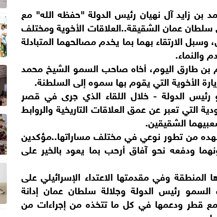
ن زايد آل نهيان رئيس الدولة "حفظه الله" مع
 سلطان عمان الشقيقة..العلاقات الأخوية ومختلف
 وسبل الارتقاء بهما بما يخدم مصالحهما المتبادلة
 والنماء.
م بن طارق اليوم، أخاه صاحب السمو الشيخ محمد
زيارة الأخوية التي يقوم بها سموه إلى السلطنة.
رئيس الدولة - خلال اللقاء الذي جرى في قصر
ية التي تعبر عن عمق العلاقات التاريخية والروابط
شعبيهما الشقيقين.
تشهده من تطور نوعي في مختلف مساراتها..مؤكدين
هما ودفعه نحو آفاق أرحب بما يعود بالخير على
ا المنطقة وفي مقدمتها الاعتداء الإسرائيلي على
لسمو رئيس الدولة وجلالة سلطان عمان إدانة
ا مع قطر ودعمها في كل ما تتخذه من إجراءات من
ا.