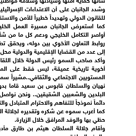
وشدد الجانبان على أن الاعتداءات الإسرائيلي
للقانون الدولي وتهديداً خطيراً للأمن والاستق
كما استعرض الجانبان مسيرة العمل الخل
أواصر التكامل الخليجي ودعم كل ما من شأ
روابط التعاون الأخوي بين دوله، ويحقق تط
إلى عدد من القضايا الإقليمية والدولية محل
وأكد صاحب السمو رئيس الدولة خلال اللقاء
أخوية تاريخية عميقة، ليس فقط على الم
المستويين الاجتماعي والثقافي..مشيراً سم
نهيان والسلطان قابوس بن سعيد قاما بدو
البلدين والشعبين الشقيقين.. ونحن نواصل ه
دائماً نموذجاً للتفاهم والاحترام المتبادل وال
كما أعرب سموه عن شكره وتقديره لجلالة ا
حظي بها والوفد المرافق خلال الزيارة.
وأقام جلالة السلطان هيثم بن طارق مأدب
والوفد المرافق.