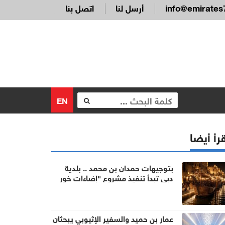
info@emirates
أرسل لنا
اتصل بنا
EN
رأ أيضا
بتوجيهات حمدان بن محمد .. بلدية
دبي تبدأ تنفيذ مشروع "إضاءات خور
دبي" لتحويل الخور إلى وجهة ليلية
عالمية
عمار بن حميد والسفير الإثيوبي يبحثان