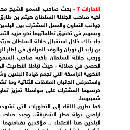
الامارات 7 -
بحث صاحب السمو الشيخ محمد ب
أخيه صاحب الجلالة السلطان هيثم بن طارق
جوانب التعاون والعمل المشترك بين البلدين،
ويسهم في تحقيق تطلعاتهما نحو مزيد التقدم
جاء ذلك خلال استقبال جلالة السلطان هيث
بن زايد آل نهيان والوفد المرافق في إطار ال
ورحب جلالة السلطان بأخيه صاحب السمو 
الحصن في صلالة - حيث تبادلا الأحاديث الود
الأخوية الراسخة التي تجمع قيادة البلدين و
واستعرض الجانبان العلاقات الثنائية وما 
حرصهما المشترك على مواصلة تعزيز تعاون
شعبيهما.
كما تطرق اللقاء إلى التطورات التي تشهده
أراضي دولة قطر الشقيقة.. وجدد صاحب ا
البلدين هذا الاعتداء .. مؤكدين تضامنهم
شأنها حماية أمنها وسيادتها وسلامة مواطنيه