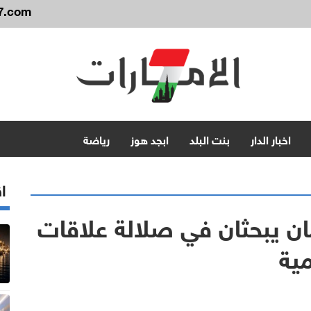
7.com
اخبار الدار
بنت البلد
ابجد هوز
رياضة
اق
ن يبحثان في صلالة علاقات
مية