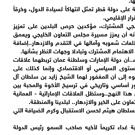
ة على دولة قطر تمثل انتهاكاً لسيادة الدول، وخرقاً
رار الإقليمي.
يجي المشترك، مؤكدين حرص البلدين على تعزيز
نه أن يعزز مسيرة مجلس التعاون الخليجي ويعمق
لعات شعوبه وآمالها في التقدم والازدهار..إضافة
 الاهتمام المشترك وتبادلا وجهات النظر بشأنها.
..أن دولة الإمارات وسلطنة عمان تربطهما علاقات
ستوى السياسي أو الاقتصادي وإنما كذلك على
وه إلى أن المغفور لهما الشيخ زايد بن سلطان آل
ر أساسي وتاريخي في ترسيخ الأخوة والمحبة بين
ذا النهج..وستظل العلاقات الإماراتية - العمانية
تعاون على الخير والازدهار.. لبلدينا والمنطقة.
لسلطان هيثم لحسن الاستقبال وكرم الضيافة التي
ة غداء تكريماً لأخيه صاحب السمو رئيس الدولة