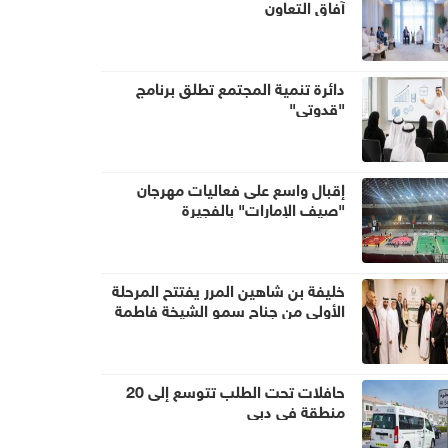
آفاق التعاون
دائرة تنمية المجتمع تطلق برنامج
"قدوتي"
إقبال واسع على فعاليات مهرجان
"صيف الإمارات" بالفجيرة
خليفة بن شاهين المرر يفتتح المرحلة
الأولى من جناح سمو الشيخة فاطمة
بنت مبارك للجراحة النسائية والتوليد
في مستشفى المقاصد
حافلات تحت الطلب تتوسع إلى 20
منطقة في دبي