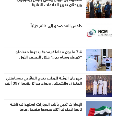
ويبحثان تعزيز العلاقات الثنائية
طقس الغد صحو إلى غائم جزئياً
7.4 مليون معاملة رقمية ينجزها متعاملو
"كهرباء ومياه دبي" خلال النصف الأول
مهرجان الوثبة للرطب يتوج الفائزين بمسابقتي
الخنيزي والشيشي ويوزع جوائز بقيمة 397 ألف
درهم
الإمارات تُدين بأشد العبارات استهداف ناقلة
تابعة لأدنوك أثناء عبورها مضيق هرمز