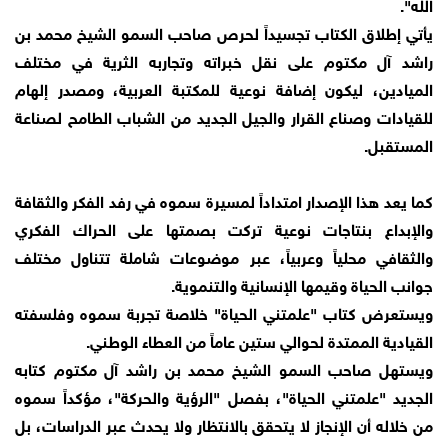
الله".
يأتي إطلاق الكتاب تجسيداً لحرص صاحب السمو الشيخ محمد بن
راشد آل مكتوم على نقل خبراته وتجاربه الثرية في مختلف
الميادين، ليكون إضافة نوعية للمكتبة العربية، ومصدر إلهام
للقيادات وصناع القرار والجيل الجديد من الشباب الطامح لصناعة
المستقبل.
كما يعد هذا الإصدار امتداداً لمسيرة سموه في رفد الفكر والثقافة
والإبداع بنتاجات نوعية تركت بصمتها على الحراك الفكري
والثقافي محلياً وعربياً، عبر موضوعات شاملة تتناول مختلف
جوانب الحياة وقيمها الإنسانية والتنموية.
ويستعرض كتاب "علمتني الحياة" خلاصة تجربة سموه وفلسفته
القيادية الممتدة لحوالي ستين عاماً من العطاء الوطني.
ويستهل صاحب السمو الشيخ محمد بن راشد آل مكتوم كتابه
الجديد "علمتني الحياة"، بفصل "الرؤية والحركة"، مؤكداً سموه
من خلاله أن الإنجاز لا يتحقق بالانتظار ولا يحدث عبر الدراسات، بل