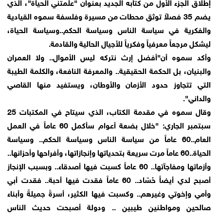
إطلاق الجزء الأول من كتابه الجديد بعنوان "علمتني الحياة"، الذي
يضم 35 فصلاً توثق محطات من مسيرة وفلسفة سموه القيادية
والفكرية في سياسة الناس وسياسة الحكم..وسياسة الحياة،
ليشكل مرجعاً معرفياً وفكرياً للأجيال الحالية والقادمة.
وأكد سموه أن"أفضل إرث نتركه ليس الأموال.. ولا العمران
والبنيان، بل الحكمة الحقيقية.. والمعرفة النافعة، والكلمة الطيبة
التي تتجاوز حدود الأزمان والأوطان، ويستفيد منها القاصي
والداني".
وقال سموه في مقدمة الكتاب، الذي سيتاح في المكتبات 25
سبتمبر الجاري: "خلال بضعة أعوام سأكمل 60 عاماً في العمل
العام..60 عاماً من سياسة الناس وسياسة الحكم.. وسياسة
الحياة..60 عاماً مرت سريعة بتحدياتها وإنجازاتها، وأفراحها وأحزانها..
وأزماتها ومفاجآتها.. 60 عاماً كسبت فيها أصدقاء.. وبسبب الإنجاز
أصبح لدي أيضاً حُسّاد.. 60 عاماً فقدت فيها أحبة.. فقدت أبي
وأمي وإخوتي وغيرهم.. وكسبت فيها الكثير، أسرةً جميلةً وأبناء
صالحين ومواطنين طيبين .. ودولة أصبحت حديث الناس