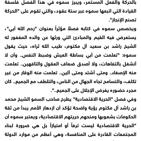
بالحركة والفعل المستمر، ويبرز سموه في هذا الفصل فلسفة
القيادة التي اتبعها سموه عبر ستة عقود، والتي تقوم على "الحركة
تصنع الإنجاز".
ويخصص سموه في كتابه فصلاً مؤثراً بعنوان "رحم الله أبي"،
يستعرض فيه القيم والمبادئ التي ورثها عن والده المغفور له
الشيخ راشد بن سعيد آل مكتوم، طيب الله ثراه، حيث يقول
سموه: "تعلمت من أبي بساطة العيش وضبط النفس.. وأن لا
أنشغل بالتفاهات، ولا أصدق ضعاف العقول والتافهين.. تعلمت
منه الإصغاء.. ومتى أشتد ومتى ألين.. تعلمت منه الوقار من غير
تكلف، والتسامح تجاه الجهال من الناس، والتلطف مع الجميع.. كان
مجرد حضوره يفرض الإجلال على الجميع..".
وفي فصل "الحرية الاقتصادية" يطرح صاحب السمو الشيخ محمد
بن راشد آل مكتوم رؤية واضحة تؤكد أن ازدهار الأمم يبدأ من ثقة
الحكومات بشعوبها ومنحهم حريتهم الاقتصادية، ويعتبر سموه أن
"الحرية الاقتصادية ليست ترفاً أو امتيازاً بل هي ضرورة لبناء
المجتمعات القادرة على المنافسة، وهي أعظم من موارد الدولة