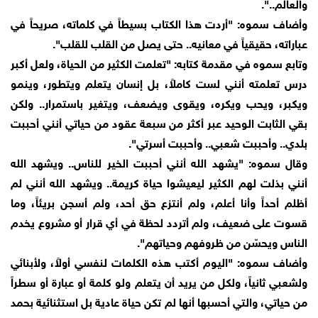
والعالم..".
وأضاف سموه: "أردت هذا الكتاب بسيطاً في كلماته، صريحاً في
عباراته، حقيقياً في معانيه.. حتى يصل من القلب للقلب".
وتابع سموه في مقدمة كتابه: "تعلمت الكثير من الحياة، ولعل أكبر
درس تعلمته أنني لست كاملاً، بل إنسان يتعلم ويتطور، وينمو
ويكبر، ويحب ويكره، ويقوى ويضعف، ويتغير باستمرار.. ولكن
بقي الثابت الوحيد عبر أكثر من سبعة عقود من حياتي أنني أحببت
بلدي.. وأحببت شعبي.. وأحببت أسرتي".
وقال سموه: "يشهد الله أنني أحببت الخير للناس.. ويشهد الله
أنني بذلت لهم الكثير ليعيشوا حياة كريمة.. ويشهد الله أنني لم
أظلم أحداً وأنا أعلم، ولم أنتزع حق أحد، ولم أسجن بريئاً، وما
قسوت على ضعيف، ولم أتردد لحظة في أي قرار أو مشروع يخدم
الناس ويحسّن من ظروفهم وحياتهم".
وأضاف سموه: "اليوم أكتب هذه الكلمات لنفسي أولاً، ولأبنائي
ولشعبي ثانياً، ولكل من يريد أن يتعلم ولو كلمة أو عبارة أو سطراً
من حياتي، والتي أحسبها أنها لم تكن حياة عادية بل استثنائية بحمد