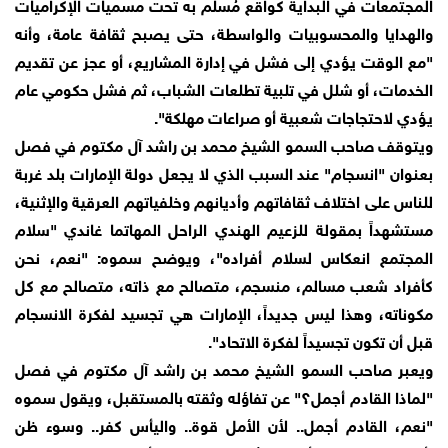
المجتمعات في البداية كواقع مُسلم به تحت مسميات الإكراميات
والهدايا والمحسوبيات والواسطة، حتى يصبح ثقافة عامة، وأنه
"مع الوقت يؤدي إلى فشل في إدارة المشاريع، أو عجز عن تقديم
الخدمات، أو شلل في تلبية تطلعات الشباب، ثم فشل حكومي عام
يؤدي لاحتجاجات شعبية أو صراعات مهلكة".
ويتوقف صاحب السمو الشيخ محمد بن راشد آل مكتوم في فصل
بعنوان "انسجام" عند السبب الذي لا يجعل دولة الإمارات بلد غربة
للناس على اختلاف ثقافاتهم وأديانهم وخلفياتهم العرقية والإثنية،
مستشهداً بمقولة للزعيم الهندي الراحل المهاتما غاندي "سلام
المجتمع انعكاس لسلام أفراده"، ويوضح سموه: "نعم، نحن
كأفراد شعب مسالم، منسجم، متصالح مع ذاته، متصالح مع كل
مكوناته، وهذا ليس جديداً، الإمارات هي تجسيد لفكرة الانسجام
قبل أن تكون تجسيداً لفكرة الاتحاد".
ويعبر صاحب السمو الشيخ محمد بن راشد آل مكتوم في فصل
"لماذا القادم أجمل؟" عن تفاؤله وثقته بالمستقبل، ويقول سموه
"نعم، القادم أجمل.. لأن الأمل قوة.. واليأس كفر.. وسوء ظن