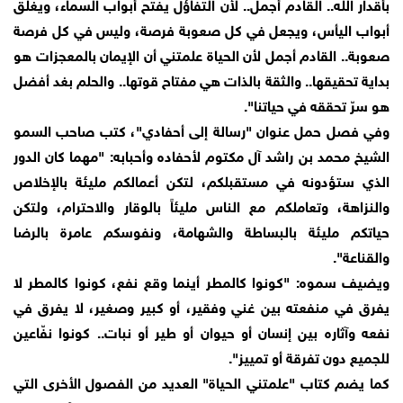
بأقدار الله.. القادم أجمل.. لأن التفاؤل يفتح أبواب السماء، ويغلق
أبواب اليأس، ويجعل في كل صعوبة فرصة، وليس في كل فرصة
صعوبة.. القادم أجمل لأن الحياة علمتني أن الإيمان بالمعجزات هو
بداية تحقيقها.. والثقة بالذات هي مفتاح قوتها.. والحلم بغد أفضل
هو سرّ تحققه في حياتنا".
وفي فصل حمل عنوان "رسالة إلى أحفادي"، كتب صاحب السمو
الشيخ محمد بن راشد آل مكتوم لأحفاده وأحبابه: "مهما كان الدور
الذي ستؤدونه في مستقبلكم، لتكن أعمالكم مليئة بالإخلاص
والنزاهة، وتعاملكم مع الناس مليئاً بالوقار والاحترام، ولتكن
حياتكم مليئة بالبساطة والشهامة، ونفوسكم عامرة بالرضا
والقناعة".
ويضيف سموه: "كونوا كالمطر أينما وقع نفع، كونوا كالمطر لا
يفرق في منفعته بين غني وفقير، أو كبير وصغير، لا يفرق في
نفعه وآثاره بين إنسان أو حيوان أو طير أو نبات.. كونوا نفّاعين
للجميع دون تفرقة أو تمييز".
كما يضم كتاب "علمتني الحياة" العديد من الفصول الأخرى التي