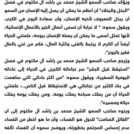
ويؤكد صاحب السمو الشيخ محمد بن راشد آل مكتوم في فصل
"البخل والبخلاء" أن أعظم ما يمكن أن يصل إليه الإنسان من السمو
أن يبذل المعروف لأخيه الإنسان، وأن سعادة الروح في الكرم،
ويقول سموه: " لا غرابة أن تسمى أعمال الخير بالأعمال الإنسانية،
لأنها تمثل أسمى ما يمكن أن يصله الإنسان بروحه، علمتني الحياة
أيضاً أن الكرم لا يرتبط بالغنى وكثرة المال، فكم من غني بالمال
فقير بالروح".
ويُرجع صاحب السمو الشيخ محمد بن راشد آل مكتوم في فصل
"استيقظ قبل البشر" سر نجاحاته الكبرى في الحياة إلى عاداته
اليومية الصغيرة، ويقول سموه: "من أكثر عاداتي التي ساهمت
في بناء الكثير من نجاحاتي هي الاستيقاظ قبل الناس..، علمتني
الحياة أن من يملك صباحه يملك يومه.. ومن يملك يومه يملك
حياته ومصيره".
وينوه صاحب السمو الشيخ محمد بن راشد آل مكتوم إلى أن
"القاتل الصامت" للدول هو الفساد، وأن ما هو أخطر من الفساد
عدم إحساس المجتمع بخطورته، ويوضح سموه أن الفساد تألفه