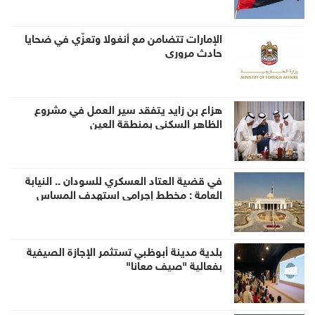
الإمارات تتضامن مع أنغولا وتعزّي في ضحايا
حادث مروري
هزاع بن زايد يتفقد سير العمل في مشروع
الظاهر السكني بمنطقة العين
في قضية العتاد العسكري للسودان .. النيابة
العامة : مخطط إجرامي استهدف المساس
بسيادة الدولة وأمنها والزج باسمها في صراع لا
صلة لها به
بلدية مدينة أبوظبي تستثمر الإجازة الصيفية
بفعالية "صيف معانا"