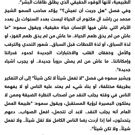
الطبيعية، لأنها الوقود الحقيقي الذي يطلق طاقات البشر".
وفي فصل "هل جربت أن تعيش؟" يؤكد صاحب السمو الشيخ
محمد بن راشد آل مكتوم أن الحياة ليست بعدد السنوات بل بعدد
الأيام التي عاش فيها الإنسان حياة حقيقية، ويقول سموه: "ما
عاش من لم يذق طعم الحياة.. ما عاش من لم يذق طعم الفوز، أو
لذة السباق، أو لذة اللحظات قبل السباق.. شعور التحدي والترقب
والأمل وخفقان القلب والاختبارات الجديدة لحدود قدراتنا
وإمكاناتنا.. ما عاش من لم يمش دروباً جديدة.. أو يجرب أشياء
جديدة".
ويشير سموه في فصل "لا تفعل شيئاً لا تكن شيئاً" إلى أن التفكير
بطريقة مختلفة، أو بناء شيء لم يعتد عليه الناس أو لا يفهمه
الناس في وقته يجلب النقد من أصحاب النظرة الضيقة وممن لا
يملكون البصيرة لرؤية المستقبل، ويقول سموه: "طبيعة العمل
العام أنه يجلب النقد.. لابد أن تتحمل، افعل الصواب.. دعهم
يتحدثون، أما إذا أردت رضا الناس الكامل فلا تقل شيئاً.. ولا تفعل
شيئاً.. ولا تكن شيئاً".