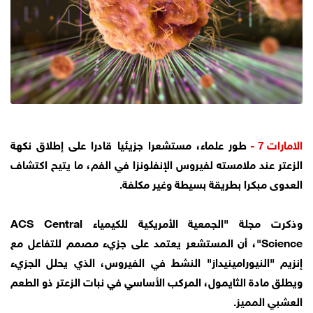
الامارات 7 -
طور علماء، مستشعرا جزيئيا قادرا على إطلاق نكهة
الزعتر عند ملامسته لفيروس الإنفلونزا في الفم، ما يتيح اكتشاف
العدوى مبكرا بطريقة بسيطة وغير مكلفة.
وذكرت مجلة "الجمعية الأمريكية للكيمياء ACS Central
Science"، أن المستشعر يعتمد على جزيء مصمم للتفاعل مع
إنزيم "النيورامينيداز" النشط في الفيروس، الذي يحلل الجزيء
ويطلق مادة الثايمول، المركب الأساسي في نبات الزعتر ذو الطعم
العشبي المميز.