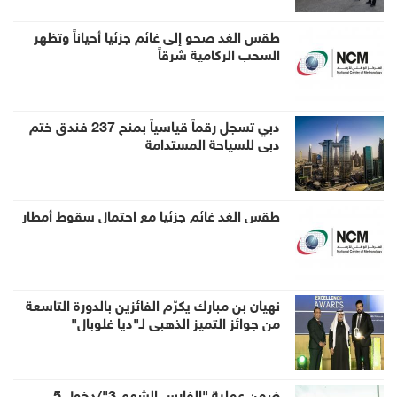
طقس الغد صحو إلى غائم جزئيا أحياناً وتظهر
السحب الركامية شرقاً
دبي تسجل رقماً قياسياً بمنح 237 فندق ختم
دبي للسياحة المستدامة
طقس الغد غائم جزئيا مع احتمال سقوط أمطار
نهيان بن مبارك يكرّم الفائزين بالدورة التاسعة
من جوائز التميز الذهبي لـ"ديا غلوبال"
ضمن عملية "الفارس الشهم 3"/دخول 5