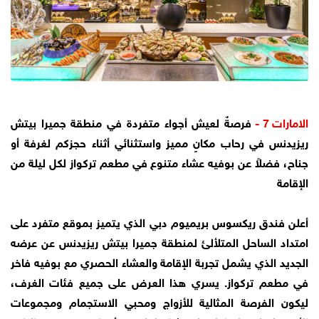
الامارات 7 -
فرصةٌ لعيش أجواء متفردة في منطقة جميرا بيتش
ريزيدنس في رحاب مكانٍ مميز واستثنائي أثناء حجزكم لغرفة أو
جناح، فضلاً عن بوفيه عشاء متنوع في مطعم تركواز لكل ليلة من
الإقامة
أعلن فندق ريكسوس بريميوم دبي الذي يتميز بموقع متفرد على
امتداد الساحل المتلألئ لمنطقة جميرا بيتش ريزيدنس عن عرضه
الجديد الذي يشمل تجربة الإقامة والعشاء الحصري مع بوفيه فاخر
في مطعم تركواز. يسري هذا العرض على جميع فئات الغرف،
ليكون الفرصة المثالية للأزواج ومحبي الاستجمام ومجموعات