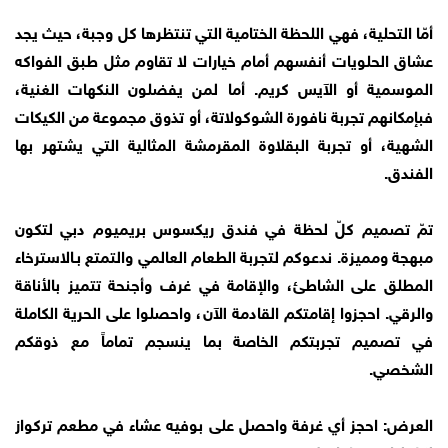
أمّا التحلية، فهي اللحظة الختامية التي تنتظرها كل وجبة، حيث يجد
عشاق الحلويات أنفسهم أمام خيارات لا تقاوم مثل طبق الفواكه
الموسمية أو الآيس كريم. أما لمن يفضلون النكهات الغنية،
فبإمكانهم تجربة نافورة الشوكولاتة، أو تذوق مجموعة من الكيكات
الشهية، أو تجربة البقلاوة المقرمشة المثالية التي يشتهر بها
الفندق.
تمّ تصميم كلّ لحظة في فندق ريكسوس بريميوم دبي لتكون
مبهجة ومميزة. ندعوكم لتجربة الطعام العالمي والتمتع بـالاسترخاء
المطلق على الشاطئ، والإقامة في غرف وأجنحة تتميز بالأناقة
والرقي. احجزوا إقامتكم القادمة الآن، واحصلوا على الحرية الكاملة
في تصميم تجربتكم الخاصة بما ينسجم تماماً مع ذوقكم
الشخصي.
العرض: احجز أي غرفة واحصل على بوفيه عشاء في مطعم تركواز