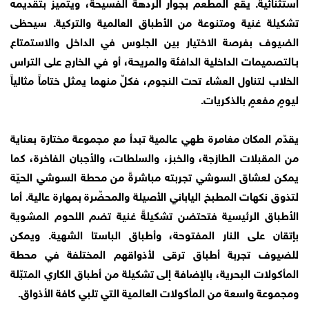
استثنائية. يقع المطعم بجوار الردهة الفسيحة، ويتميز بتقديمه
تشكيلة غنية ومتنوعة من الأطباق العالمية والتركية. سيحظى
الضيوف بفرصة الاختيار بين الجلوس في الداخل والاستمتاع
بـالتصميمات الداخلية الدافئة والمريحة، أو في الخارج على التراس
الخلاب لتناول العشاء تحت النجوم، فكلّ منهما يمثل ختاماً مثالياً
ليومٍ مفعمٍ بالذكريات.
يقدّم المكان مغامرة طهي عالمية تبدأ مع مجموعة مختارة بعناية
من المقبلات الطازجة، والخبز، والسلطات، والأجبان الفاخرة، كما
يمكن لعشاق السوشي تجربته مباشرةً من محطة السوشي الحيّة
لتذوق نكهات المطبخ الياباني الأصيلة والمحضّرة بمهارة عالية. أما
الأطباق الرئيسية فتحتضن تشكيلةً غنية تضم اللحوم المشوية
بإتقان على النار المفتوحة، وأطباق الباستا الشهية. ويمكن
للضيوف تجربة أطباق ترقى لأذواقهم المختلفة في محطة
المأكولات البحرية، بالإضافة إلى تشكيلة من أطباق الكاري المتبّلة
ومجموعة واسعة من المأكولات العالمية التي تلبي كافة الأذواق.