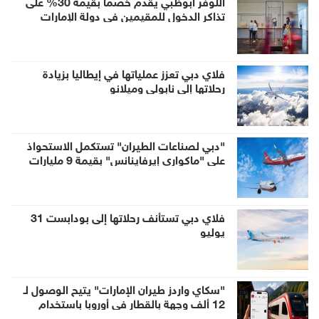
اللوفر أبوظبي يقدم خصماً بقيمة 30% على
تذاكر الدخول للمقيمين في دولة الإمارات
العربية المتحدة خلال الصيف
فلاي دبي تعزز عملياتها في إيطاليا بزيادة
رحلاتها إلى نابولي وميلانو
"دبي لصناعات الطيران" تستكمل الاستحواذ
على "ماكواري إيرفاينانس" بقيمة 9 مليارات
دولار
فلاي دبي تستأنف رحلاتها إلى بودابست 31
يوليو
"سكاي واردز طيران الإمارات" يتيح الوصول لـ
12 ألف وجهة بالقطار في أوروبا باستخدام
الأميال