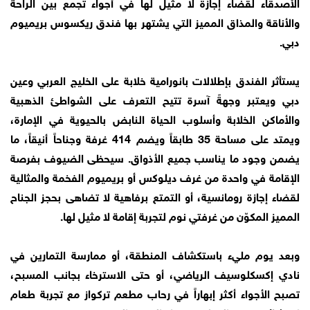
الأصدقاء لقضاء إجازة لا مثيل لها في أجواء تجمع بين الراحة
والأناقة والمذاق المميز التي يشتهر بها فندق ريكسوس بريميوم
دبي.
يستأثر الفندق بإطلالات بانورامية خلابة على الخليج العربي وعين
دبي ويعتبر وجهةً آسرة تتيح التعرف على الشواطئ الذهبية
والأماكن الخلابة وأسلوب الحياة النابض بالحيوية في الإمارة،
ويمتد على مساحة 35 طابقاً ويضم 414 غرفة وجناحاً أنيقاً، ما
يضمن وجود ما يناسب جميع الأذواق. سيحظى الضيوف بفرصة
الإقامة في واحدة من غرف ديلوكس أو بريميوم الفخمة والمثالية
لقضاء إجازة رومانسية، أو التمتع برفاهية لا تضاهى بحجز الجناح
المميز المكوّن من غرفتي نوم لتجربة إقامة لا مثيل لها.
وبعد يوم مليء باستكشاف المنطقة، أو ممارسة التمارين في
نادي إكسكلوسيف الرياضي، أو حتى الاسترخاء بجانب المسبح،
تصبح الأجواء أكثر إبهاراً في رحاب مطعم تركواز مع تجربة طعام