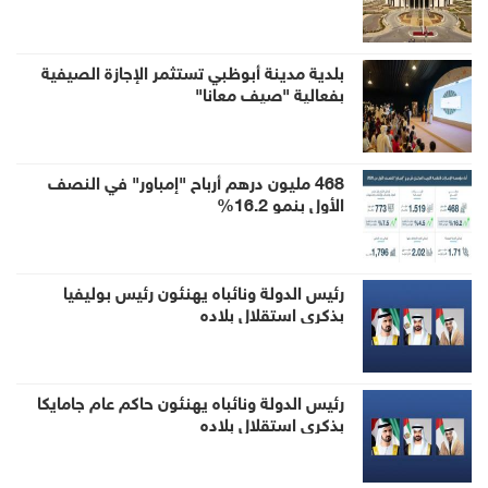
بسيادة الدولة وأمنها والزج باسمها في صراع لا
صلة لها به
بلدية مدينة أبوظبي تستثمر الإجازة الصيفية
بفعالية "صيف معانا"
468 مليون درهم أرباح "إمباور" في النصف
الأول بنمو 16.2%
رئيس الدولة ونائباه يهنئون رئيس بوليفيا
بذكرى استقلال بلاده
رئيس الدولة ونائباه يهنئون حاكم عام جامايكا
بذكرى استقلال بلاده