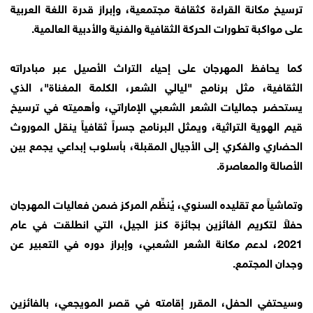
ترسيخ مكانة القراءة كثقافة مجتمعية، وإبراز قدرة اللغة العربية
على مواكبة تطورات الحركة الثقافية والفنية والأدبية العالمية.
كما يحافظ المهرجان على إحياء التراث الأصيل عبر مبادراته
الثقافية، مثل برنامج "ليالي الشعر، الكلمة المغناة"، الذي
يستحضر جماليات الشعر الشعبي الإماراتي، وأهميته في ترسيخ
قيم الهوية التراثية، ويمثل البرنامج جسراً ثقافياً ينقل الموروث
الحضاري والفكري إلى الأجيال المقبلة، بأسلوب إبداعي يجمع بين
الأصالة والمعاصرة.
وتماشياً مع تقليده السنوي، يُنظِّم المركز ضمن فعاليات المهرجان
حفلاً لتكريم الفائزين بجائزة كنز الجيل، التي انطلقت في عام
2021، لدعم مكانة الشعر الشعبي، وإبراز دوره في التعبير عن
وجدان المجتمع.
وسيحتفي الحفل، المقرر إقامته في قصر المويجعي، بالفائزين