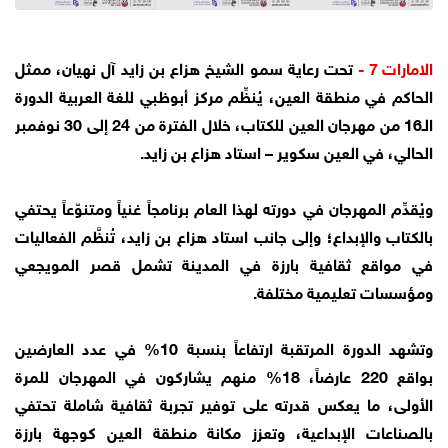
الامارات 7 -
تحت رعاية سمو الشيخ هزاع بن زايد آل نهيان، ممثل
الحاكم في منطقة العين، يُنظِّم مركز أبوظبي للغة العربية الدورة
الـ16 من مهرجان العين للكتاب، خلال الفترة من 24 إلى 30 نوفمبر
الحالي، في العين سكوير – استاد هزاع بن زايد.
ويُقدِّم المهرجان في دورته لهذا العام برنامجاً غنياً ومتنوّعاً يحتفي
بالكتاب والإبداع؛ وإلى جانب استاد هزاع بن زايد، تُنظَّم الفعاليات
في مواقع ثقافية بارزة في المدينة تشمل قصر المويجعي
ومؤسسات تعليمية مختلفة.
وتشهد الدورة المرتقبة ارتفاعاً بنسبة 10% في عدد العارضين
بواقع 220 عارضاً، 18% منهم يشاركون في المهرجان للمرة
الأولى، ما يعكس قدرته على توفير تجربة ثقافية شاملة تحتفي
بالصناعات الإبداعية، وتعزز مكانة منطقة العين كوجهة بارزة