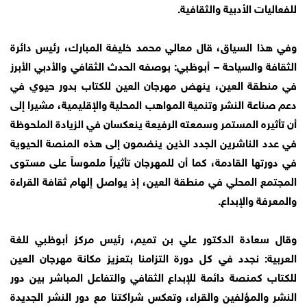
للفعاليات الأدبية والثقافية.
وفي هذا السياق، قال معالي محمد خليفة المبارك، رئيس دائرة
الثقافة والسياحة – أبوظبي: بوصفه الحدث الثقافي والأدبي الأبرز
في منطقة العين، ينهض مهرجان العين للكتاب بدور حيوي في
دعم صناعة النشر وتنمية المواهب المحلية والإقليمية، مشيرا إلى
أن تأثيره المستمر وسمعته الرفيعة ينعكسان في الزيادة الملحوظة
في عدد الناشرين الجدد الذين ينضمون إلى هذه المنصة الحيوية
في دورتها القادمة، كما أن للمهرجان تأثيراً ملموساً على مستوى
المجتمع المحلي في منطقة العين، إذ يواصل إلهام ثقافة القراءة
والمعرفة والإبداع.
وقال سعادة الدكتور علي بن تميم، رئيس مركز أبوظبي للغة
العربية: نجدد في كل دورة التزامنا بتعزيز مكانة مهرجان العين
للكتاب كمنصة دائمة للإبداع الثقافي والتفاعل المباشر بين دور
النشر والمؤلفين والقراء، وتعكس شراكتنا مع دور النشر الجديدة