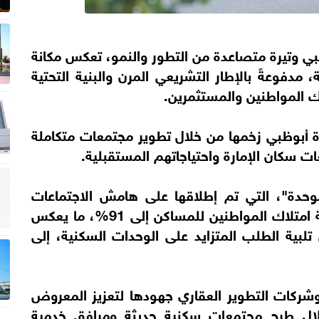
ي وتيرة متصاعدة من التطور والنمو، تعكس مكانة
 مدفوعةً بالإطار التشريعي المرن والبنية التحتية
لك المواطنين والمستثمرين.
ة أبوظبي زخمها من خلال تطوير مجتمعات متكاملة
ات سكان الإمارة واحتياجاتهم المستقبلية.
موحدة"، التي تم إطلاقها على هامش الاجتماعات
السنوية لحكومة دولة الإمارات، ارتفاع نسبة امتلاك المواطنين للمساكن إلى 91%، ما يعكس
تلبية الطلب المتزايد على الوحدات السكنية، إلى
وشركات التطوير العقاري جهودها لتعزيز المعروض
خلال طرح مجتمعات سكنية حديثة ومرافق خدمية