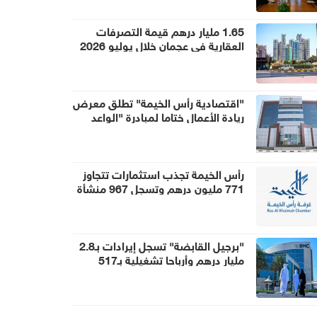
1.65 مليار درهم قيمة التصرفات
العقارية في عجمان خلال يوليو 2026
"اقتصادية رأس الخيمة" تطلق معرض
ريادة الأعمال ختاما لمبادرة "الواعد
الصغير" 2026
رأس الخيمة تجذب استثمارات تتجاوز
771 مليون درهم وتسجل 967 منشأة
جديدة في النصف الأول
"برجيل القابضة" تسجل إيرادات بـ2.8
مليار درهم وأرباحا تشغيلية بـ517
مليون درهم خلال النصف الأول