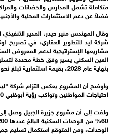
متكاملة تشمل المدارس والحضانات والمراكز 
فضلاً عن دعم الاستثمارات المحلية والأجنبي
وقال المهندس منير حيدر، المدير التنفيذي ل
شركة ليد للتطوير العقاري، في تصريح لوكال
مشاريعها الإستراتيجية لدعم المعروض السك
بنهاية عام 2028، بقيمة استثمارية تبلغ نحو 3 مليارات درهم تشمل البنية التحتية والفلل.
وأوضح أن المشروع يعكس التزام شركة "ليد ل
احتياجات المواطنين وتواكب رؤية أبوظبي 2030 في دعم التنمية العمرانية المستدامة.
ولفت إلى أن مشروع جزيرة الجبيل وصل إلى 
الوحدات، ومن المتوقع استكمال تسليم جميع ال