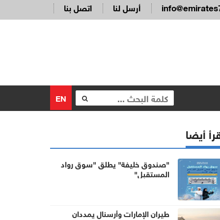
info@emirates
أرسل لنا
اتصل بنا
EN
رأ أيضا
"صندوق خليفة" يطلق "سوق رواد
المستقبل"
طيران الإمارات وأرسنال يمددان