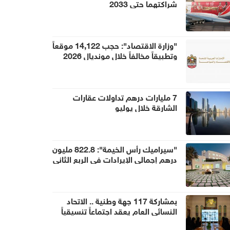
شراكتهما حتى 2033
"وزارة الاقتصاد": حجب 14,122 موقعاً
وتطبيقاً مخالفاً خلال مونديال 2026
7 مليارات درهم تداولات عقارات
الشارقة خلال يوليو
"سيراميك رأس الخيمة": 822.8 مليون
درهم إجمالي الإيرادات في الربع الثاني
بمشاركة 117 جهة وطنية .. الاتحاد
النسائي العام يعقد اجتماعاً تنسيقياً
استعداداً ليوم المرأة الإماراتية 2026