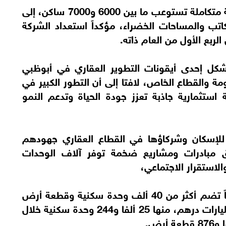
وأضاف أن المشروع سيوفر عند اكتماله بيئة متكاملة تستوعب ما بين 6000 و7000 ساكن، إلى
تب والمساحات الخضراء، مؤكداً استعداد الشركة
الربع الأول من العام ذاته.
شكل إحدى أيقونات التطوير العقاري في أبوظبي
مة والقطاع الخاص، لافتا إلى أن التطور الكبير في
 استثمارية جاذبة تعزز جودة الحياة وتدعم النمو
إسكان وشركاؤها في القطاع العقاري جهودهم
 مبادرات ومشاريع ضخمة توفر آلاف الوحدات
لاستقرار الاجتماعي،
من أبرزها اتفاقيات تطوير 13 مجتمعاً سكنياً تضم أكثر من 40 ألف وحدة سكنية وقطعة أرض
للمواطنين، بتكلفة إجمالية تصل إلى 106 مليارات درهم، منها 25 ألفا و244 وحدة سكنية خلال