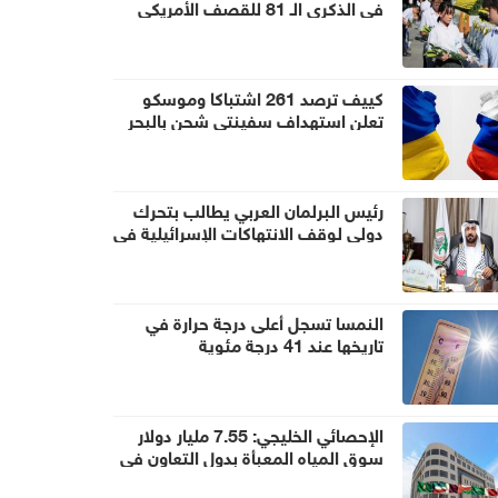
في الذكرى الـ 81 للقصف الأمريكي
كييف ترصد 261 اشتباكا وموسكو
تعلن استهداف سفينتي شحن بالبحر
الأسود
رئيس البرلمان العربي يطالب بتحرك
دولي لوقف الانتهاكات الإسرائيلية في
غزة والضفة
النمسا تسجل أعلى درجة حرارة في
تاريخها عند 41 درجة مئوية
الإحصائي الخليجي: 7.55 مليار دولار
سوق المياه المعبأة بدول التعاون في
2024