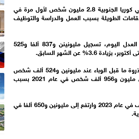
تجاوز عدد الأجانب المقيمين في كوريا الجنوبية 2.8 مليون شخص لأول مرة في
لإقامات الطويلة بسبب العمل والدراسة والتوظيف
وأظهرت بيانات الهجرة الصادرة عن وزارة العدل اليوم، تسجيل مليونينن و837 ألفا و525
 3.6% عن الشهر السابق.
وكان عدد المقيمين الأجانب قد وصل إلى ذروة ما قبل الوباء عند مليونين و524 ألف شخص
في عام 2019، ثم انخفض بشكل حاد إلى مليون و956 ألف شخص في عام 2021 بسبب
وانتعش العدد مجددا إلى مليونين و507 آلاف في عام 2023 وارتفع إلى مليونين و650 ألفا في