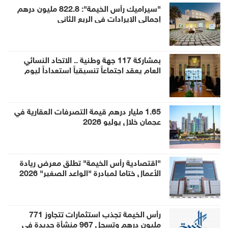
"سيراميك رأس الخيمة": 822.8 مليون درهم
إجمالي الإيرادات في الربع الثاني
بمشاركة 117 جهة وطنية .. الاتحاد النسائي
العام يعقد اجتماعاً تنسيقياً استعداداً ليوم
المرأة الإماراتية 2026
1.65 مليار درهم قيمة التصرفات العقارية في
عجمان خلال يوليو 2026
"اقتصادية رأس الخيمة" تطلق معرض ريادة
الأعمال ختاما لمبادرة "الواعد الصغير" 2026
رأس الخيمة تجذب استثمارات تتجاوز 771
مليون درهم وتسجل 967 منشأة جديدة في