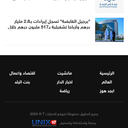
النصف الأول
"برجيل القابضة" تسجل إيرادات بـ2.8 مليار
درهم وأرباحا تشغيلية بـ517 مليون درهم خلال
النصف الأول
الرئيسية
مانشيت
اقتصاد واعمال
العالم
اخبار الدار
بنت البلد
ابجد هوز
رياضة
جميع الحقوق محفوظة لموقع الامارات 7 © 2026
برمجة واستضافة وتصميم