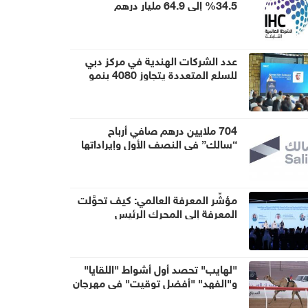
34.5% إلى 64.9 مليار درهم
عدد الشركات الهندية في مركز دبي
للسلع المتعددة يتجاوز 4080 بنمو
9% خلال عام
704 ملايين درهم صافي أرباح
“سالك” في النصف الأول وإيراداتها
تتجاوز 1.41 مليار درهم
مؤشِّر المعرفة العالمي: كيف تحوَّلت
المعرفة إلى المحرك الرئيس
لاقتصادات المستقبل؟
"لهايب" تحصد أول أشواط "اللقايا"
و"الفهد" "أفضل توقيت" في مهرجان
العين للهجن