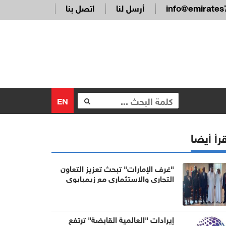
info@emirates
أرسل لنا
اتصل بنا
EN
رأ أيضا
"غرف الإمارات" تبحث تعزيز التعاون
التجاري والاستثماري مع زيمبابوي
إيرادات "العالمية القابضة" ترتفع