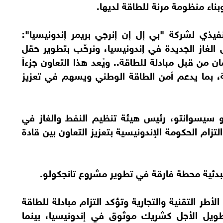
بناء منظومة مرنة للطاقة لديها.
نفيذي لشركة "بي إل إن إنرجي بريمر إندونيسيا":
عم تطوير حقول الغاز الجديدة في إندونيسيا، ونرحّب بتطوير حقل
 من قبل مبادلة للطاقة.. ويُعد هذا التعاون جزءاً
ة، بما يدعم أمن الطاقة الوطني ويسهم في تعزيز
 سيسوانتو، رئيس هيئة تنظيم النفط والغاز في
ي خطوة تؤكد التزام الحكومة الإندونيسية بتعزيز التعاون بين قادة
بدئية محطة فارقة في تطوير مشروع تانجكولو.
أطر التقنية والتجارية وتؤكد التزام مبادلة للطاقة
طويل الأجل كشريك موثوق في إندونيسيا، بينما