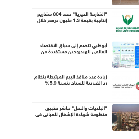
"الشارقة الخيرية" تنفذ 804 مشاريع
إنتاجية بقيمة 1.3 مليون درهم خلال
النصف الأول
أبوظبي تنضم إلى سباق الاقتصاد
العالمي للهيدروجين مستفيدةً من
مزايا تنافسية قوية
زيادة عدد منافذ البيع المرتبطة بنظام
رد الضريبة للسياح بنسبة 5.9%
"البلديات والنقل" تباشر تطبيق
منظومة شهادة الإشغال للمباني في
أبوظبي