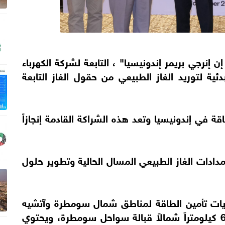
ن إنرجي بريمر إندونيسيا" ، التابعة لشركة الكهرباء
ئية لتوريد الغاز الطبيعي من حقول الغاز التابعة
ة في إندونيسيا وتعد هذه الشراكة القادمة إنجازاً
دادات الغاز الطبيعي المسال الحالية وتطوير حلول
ويات تأمين الطاقة لمناطق شمال سومطرة وآتشيه
من حقل غاز "تانجكولو" الذي يقع حوالي 65 كيلومتراً شمالاً قبالة سواحل سومطرة، ويحتوي