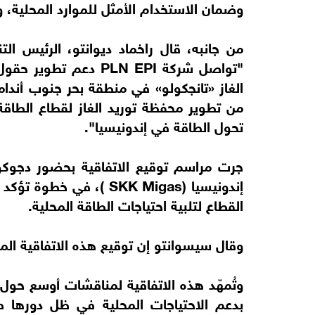
وضمان الاستخدام الأمثل للموارد المحلية، و
من جانبه، قال راخماد ديوانتو، الرئيس الت
"تواصل شركة PLN EPI د
الغاز «تانجكولو» في منطقة بحر جنوب أندامان
من تطوير محفظة توريد الغاز لقطاع الطاق
تحول الطاقة في إندونيسيا".
جرت مراسم توقيع الاتفاقية بحضور دجوكو
إندونيسيا (SKK Migas )، ف
القطاع لتلبية احتياجات الطاقة المحلية.
وقال سيسوانتو إن توقيع هذه الاتفاقية الم
وتُمهّد هذه الاتفاقية لمناقشات أوسع حول ال
بدعم الاحتياجات المحلية في ظل دورها 