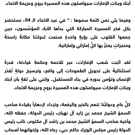
أبناءَ وبناتِ الإمارات سيواصلون هذه المسيرة بروحٍ وعزيمةِ الاتحاد.
وفيما يلي نص كلمة سموها : " في عيد الاتحاد الـ 54، نستحضر
بكل فخر المسيرة المباركة التي بدأها الآباء المؤسِّسون، حين
جمعوا القلوب على رؤيةٍ واحدةٍ صنعت لدولتنا مكانةً راسخةً
ومنجزاتٍ يعتزّ بها كلُّ إماراتي وإماراتية.
لقد أثبت شعب الإمارات، عبر تلاحمه وحكمةِ قيادته، قدرةً
استثنائيةً على تحويل الطموحات إلى واقع، وترسيخ دولةٍ تُقدّر
الإنسان وتؤمن بدوره في بناء المستقبل.. وإنني على ثقةٍ بأن أبناءَ
وبناتِ الإمارات سيواصلون هذه المسيرة بروحٍ وعزيمةِ الاتحاد.
كلُّ عامٍ ودولتُنا تنعم بالخير والرفعة، وتزداد ازدهاراً بقيادة صاحبِ
السموّ الشيخ محمد بن زايد آل نهيان، رئيس الدولة، حفظه الله،
وأخيه صاحبِ السموّ الشيخ محمد بن راشد آل مكتوم، نائب رئيس
الدولة رئيس مجلس الوزراء حاكم دبي، رعاه الله، وإخوانهما أصحابِ