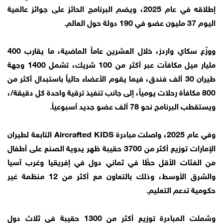
إطلاقه في عام 2025، ويضم البرنامج الحائز على جوائز عالمية
اليوم 37 مليون عضو في 190 دولة حول العالم.
ووزّع سكاي واردز، خلال العشرين عاماً الماضية، ما يقارب 400
مليار ميل مكافآت عبر أكثر من 100 شريك، تشمل 1400 وجهة
طيران 30 ألف فندق، فيما يقوم الأعضاء حالياً باستبدال أكثر من
800 مكافأة رحلات يومياً، إلى جانب تنفيذ ترقية واحدة كل دقيقة/،
ويستقطب البرنامج نحو 78 ألف عضو جديد أسبوعياً.
وفي عام 2025، واصلت مبادرة Aircrafted KIDS التابعة لطيران
الإمارات توزيع أكثر من 3700 حقيبة ظهر يدوية الصنع على أطفال
من الفئات الأقل حظًا في ثماني دول في إفريقيا وغرب آسيا
والشرق الأوسط، وذلك بالتعاون مع أكثر من 12 منظمة غير
حكومية تدعم التعليم.
وشملت المبادرة توزيع أكثر من 1300 حقيبة في ثلاث دول