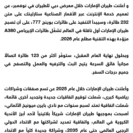
و أعلنت طيران الإمارات خلال معرض دبي للطيران في نوفمبر، عن
تعميم خدمة الإنترنت عبر الأقمار الصناعية ستارلينك على متن
232 طائرة، وسيبدأ التنفيذ على طائرات بوينج 777، على أن تصبح
طيران الإمارات أول ناقلة في العالم تشغّل طائرات الإيرباص A380
مزوّدة بهذه التقنية مطلع عام 2026.
وبحلول نهاية العام المقبل، ستوفّر أكثر من 123 طائرة اتصالاً
مجانياً فائق السرعة يتيح البث والترفيه والعمل والتصفح في
جميع درجات السفر.
وأعلنت طيران الإمارات خلال عام 2025 عن تسع صفقات وشراكات
رياضية كبرى، شملت توقيع اتفاقيات جديدة وتجديد أخرى قائمة،
شملت اتفاقية تمتد لسبع سنوات مع نادي بايرن ميونيخ الألماني،
أصبحت بموجبها طيران الإمارات شريكاً بلاتينياً لأحد أبرز الأندية
الكروية في العالم، واتفاقية تمديد لشراكتها مع الاتحاد الدولي
الرجبي العالمي حتى عام 2035، وشراكة جديدة كلياً مع الاتحاد