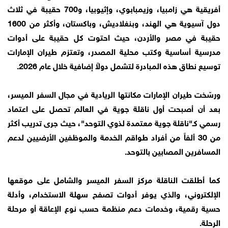
أفريقية هي زامبيا، وزيمبابوي، وإثيوبيا، و700 حقيبة في ثلاث
دول آسيوية هي الهند، وبنغلاديش، وباكستان، وأكثر من 1600
حقيبة في مصر والأردن، حيث احتوت كل حقيبة على أدوات
مدرسية أساسية وكتب محلية المصدر، وتعتزم طيران الإمارات
توسيع نطاق هذه المبادرة لتشمل دولاً إضافية خلال عام 2026.
ورسّخت طيران الإمارات مكانتها الريادية في مجال السفر الميسر،
بعد أن أصبحت أول ناقلة جوية في العالم تحصل على اعتماد
رسمي كـ"ناقلة جوية معتمدة لذوي التوحد"، حيث جرى تدريب أكثر
من 30 ألفاً من أفراد طواقم الخدمة والموظفين الأرضيين لدعم
المسافرين المصابين بالتوحد.
كما أطلقت الناقلة مركز السفر الميسر والشامل على موقعها
الإلكتروني، والذي يوفر أدوات تصفح سهلة الاستخدام، وأدلة
حسية رقمية، وخدمات دعم منظمة حسب نوع الإعاقة أو مرحلة
الرحلة.