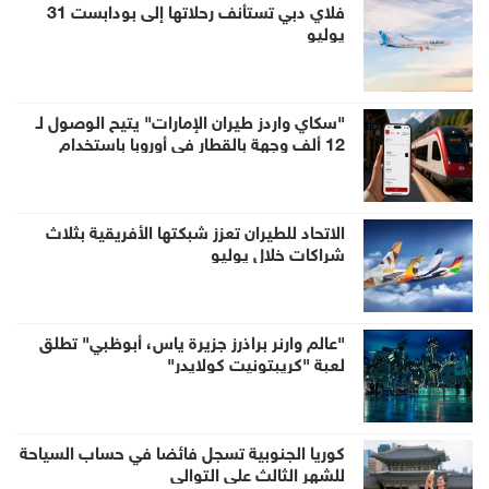
فلاي دبي تستأنف رحلاتها إلى بودابست 31
يوليو
"سكاي واردز طيران الإمارات" يتيح الوصول لـ
12 ألف وجهة بالقطار في أوروبا باستخدام
الأميال
الاتحاد للطيران تعزز شبكتها الأفريقية بثلاث
شراكات خلال يوليو
"عالم وارنر براذرز جزيرة ياس، أبوظبي" تطلق
لعبة "كريبتونيت كولايدر"
كوريا الجنوبية تسجل فائضا في حساب السياحة
للشهر الثالث على التوالي