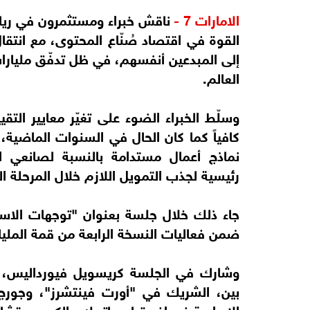
الامارات 7 -
ناقش خبراء ومستثمرون في ريادة
القوة في اقتصاد صُنّاع المحتوى، مع انتقال 
إلى المبدعين أنفسهم، في ظل تدفّق مليارا
العالم.
وسلّط الخبراء الضوء على تغيّر معايير التق
كافياً كما كان الحال في السنوات الماضية، 
نماذج أعمال مستدامة بالنسبة لصانعي ا
رئيسية لجذب التمويل اللازم خلال المرحلة ال
جاء ذلك خلال جلسة بعنوان "توجهات الاست
ضمن فعاليات النسخة الرابعة من قمة المليار
وشارك في الجلسة كريسويل فيورداليس، ال
بين، الشريك في "أورت فينتشرز"، وجورج 
الإبداعية في إفريقيا، وباتريك والكر، مستشار رئيسي