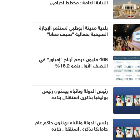
النيابة العامة : مخطط إجرامي
استهدف المساس بسيادة الدولة
وأمنها والزج باسمها في صراع لا صلة
لها به
بلدية مدينة أبوظبي تستثمر الإجازة
الصيفية بفعالية "صيف معانا"
468 مليون درهم أرباح "إمباور" في
النصف الأول بنمو 16.2%
رئيس الدولة ونائباه يهنئون رئيس
بوليفيا بذكرى استقلال بلاده
رئيس الدولة ونائباه يهنئون حاكم عام
جامايكا بذكرى استقلال بلاده