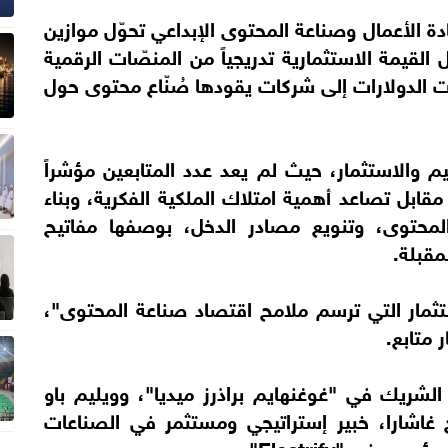
 الأعمال وصناعة المحتوى الإبداعي تحوّل موازين
القيمة الاستثمارية تدريجياً من المنصّات الرقمية
ت الدولارات إلى شركات يقودها صُنّاع محتوى حول
ييم والاستثمار، حيث لم يعد عدد المتابعين مؤشراً
مقابل تصاعد أهمية امتلاك الملكية الفكرية، وبناء
لمحتوى، وتنويع مصادر الدخل، بوصفها مفاتيح
مقبلة.
ثمار التي ترسم ملامح اقتصاد صناعة المحتوى"،
 متابع.
شريك في "غوغنهايم براذرز ميديا"، وويليم باو
غاشارا، خبير إستراتيجي ومستثمر في الصناعات
 في "Electrify".