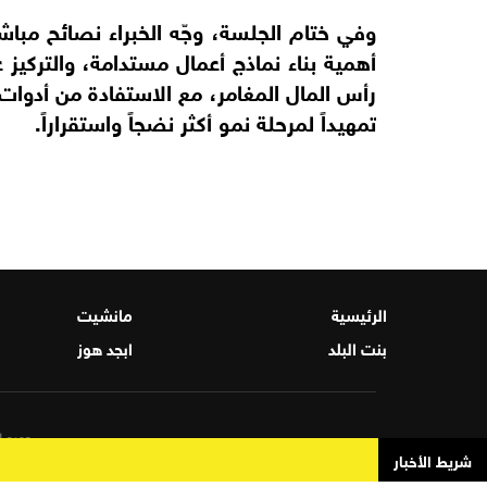
وفي ختام الجلسة، وجّه الخبراء نصائح مباش
أهمية بناء نماذج أعمال مستدامة، والتركيز ع
رأس المال المغامر، مع الاستفادة من أدوا
تمهيداً لمرحلة نمو أكثر نضجاً واستقراراً.
الرئيسية
مانشيت
بنت البلد
ابجد هوز
جميع ال
شريط الأخبار