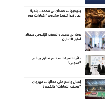
بتوجيهات حمدان بن محمد .. بلدية
دبي تبدأ تنفيذ مشروع "إضاءات خور
دبي" لتحويل الخور إلى وجهة ليلية
عالمية
عمار بن حميد والسفير الإثيوبي يبحثان
آفاق التعاون
دائرة تنمية المجتمع تطلق برنامج
"قدوتي"
إقبال واسع على فعاليات مهرجان
"صيف الإمارات" بالفجيرة