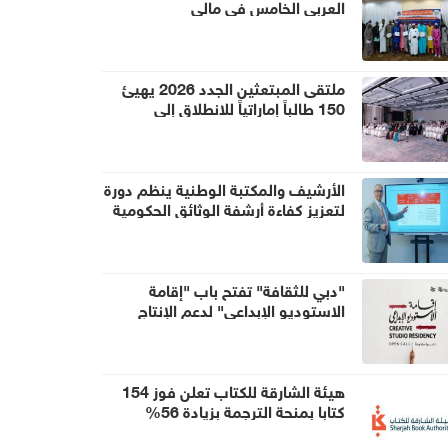
العربي الخامس في مالي
ملتقى المبتعثين الجدد 2026 يهيئ
150 طالباً إماراتياً للانطلاق إلى
الجامعات العالمية
الأرشيف والمكتبة الوطنية ينظم دورة
لتعزيز كفاءة أرشفة الوثائق الحكومية
"دبي للثقافة" تفتح باب "إقامة
الاستوديو الإبداعي" لدعم الإنتاج
الثقافي في حي الشندغة
هيئة الشارقة للكتاب تعلن فوز 154
كتابا بمنحة الترجمة بزيادة 56%