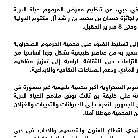
 في دبي، عن تنظيم معرض المرموم حياة البرية
م لجائزة حمدان بن محمد بن راشد آل مكتوم الدولية
لى تسليط الضوء على محمية المرموم الصحراوية
ما تتميز به من عناصر طبيعية تشكل جزءا أساسيا من
لتزامات دبي للثقافة الرامية إلى تعزيز مفاهيم
المادي ودعم الصناعات الثقافية والإبداعية.
م الصحراوية أكبر محمية طبيعية غير مسورة في
افية بعدسة علي خليفة بن ثالث توثق ملامح الحياة البرية
للجمهور التعرف إلى الحيوانات والثدييات والغزلان
من المحمية موطنا آمنا.
فيذي لقطاع الفنون والتصميم والآداب في دبي
ى دعم المواهب المحلية وإبراز إمكانيات محمية