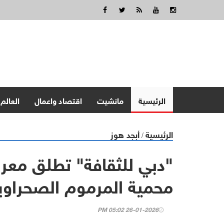
الرئيسية
مانشيت
اقتصاد واعمال
العالم
الرئيسية
أبجد هوز
/
"دبي للثقافة" تطلق معرض
محمية المرموم الصحراوي
26-01-2026 05:02 PM