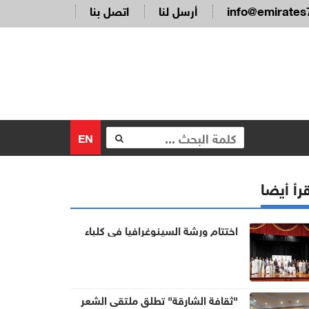
info@emirates
أرسل لنا
اتصل بنا
EN
رأ أيضا
اختتام ورشة السينوغرافيا في كلباء
"ثقافة الشارقة" تطلق ملتقى الشعر