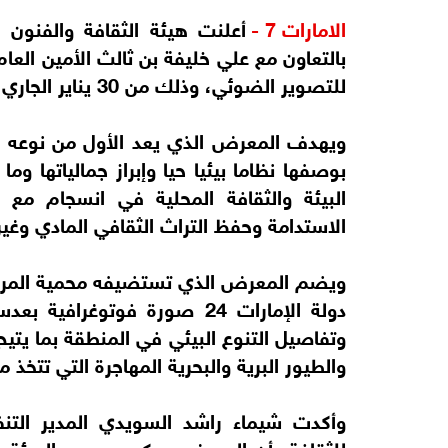
الامارات 7 -
أعلنت هيئة الثقافة والفنون
بالتعاون مع علي خليفة بن ثالث الأمين العا
للتصوير الضوئي، وذلك من 30 يناير الجاري وحتى 8 فبراير المقبل.
ويهدف المعرض الذي يعد الأول من نوعه إ
بوصفها نظاما بيئيا حيا وإبراز جمالياتها و
البيئة والثقافة المحلية في انسجام مع ا
الاستدامة وحفظ التراث الثقافي المادي وغير 
ويضم المعرض الذي تستضيفه محمية المرمو
دولة الإمارات 24 صورة فوتوغر
وتفاصيل التنوع البيئي في المنطقة بما يتيح 
والطيور البرية والبحرية المهاجرة التي تتخذ 
وأكدت شيماء راشد السويدي المدير التن
للثقافة، أن المعرض يعكس حرص الهيئة عل