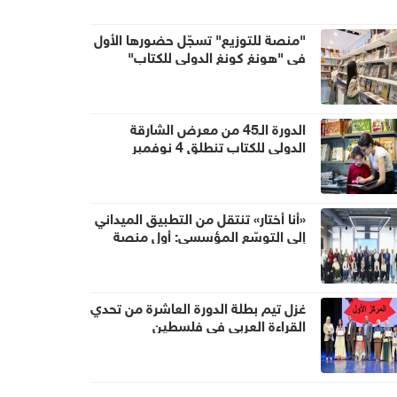
"منصة للتوزيع" تسجّل حضورها الأول
في "هونغ كونغ الدولي للكتاب"
الدورة الـ45 من معرض الشارقة
الدولي للكتاب تنطلق 4 نوفمبر
«أنا أختار» تنتقل من التطبيق الميداني
إلى التوسّع المؤسسي: أول منصة
عربية تضع المرشد التربوي في قلب
نموّ الطالب
غزل تيم بطلة الدورة العاشرة من تحدي
القراءة العربي في فلسطين