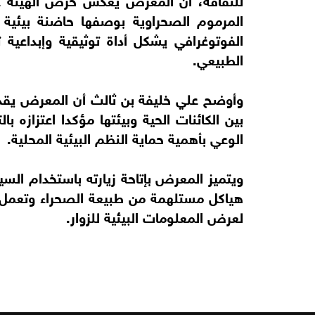
المرموم الصحراوية بوصفها حاضنة بيئية
الفوتوغرافي يشكل أداة توثيقية وإبداعية 
الطبيعي.
وأوضح علي خليفة بن ثالث أن المعرض يقدم
بين الكائنات الحية وبيئتها مؤكدا اعتزازه 
الوعي بأهمية حماية النظم البيئية المحلية.
ويتميز المعرض بإتاحة زيارته باستخدام الس
هياكل مستلهمة من طبيعة الصحراء وتعمل ب
لعرض المعلومات البيئية للزوار.