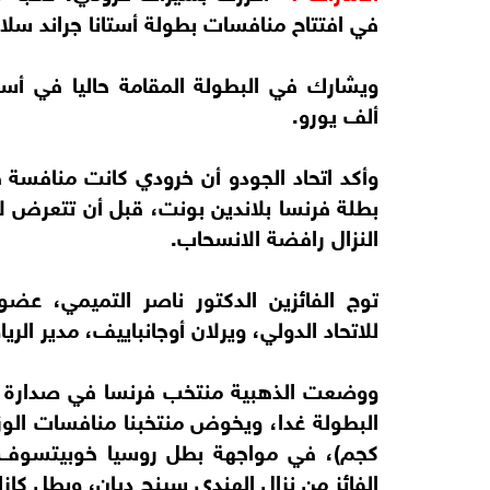
في افتتاح منافسات بطولة أستانا جراند سلا
ألف يورو.
وأكد اتحاد الجودو أن خرودي كانت منافسة قو
بطلة فرنسا بلاندين بونت، قبل أن تتعرض ل
النزال رافضة الانسحاب.
توج الفائزين الدكتور ناصر التميمي، عضو 
للاتحاد الدولي، ويرلان أوجانباييف، مدير الر
ووضعت الذهبية منتخب فرنسا في صدارة الت
الفائز من نزال الهندي سينج ديان، وبطل كاز