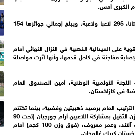
م الكبرى أمس.
ويشارك في البطولة المقامة حاليا في أستانا، 295 لاعبا ولاعبة، ويبلغ إجمالي جوائزها 154
ية على الميدالية الذهبية في النزال النهائي أمام
إصابة مفاجئة في كاحل قدمها، وأنها آثرت مواصلة
اللجنة الأولمبية الوطنية، أمين الصندوق العام
ياضة في كازاخستان.
رتيب العام برصيد ذهبيتين وفضية، بينما تختتم
البطولة غدا، ويخوض منتخبنا منافسات الوزن الثقيل بمشاركة اللاعبين أرام جورجيان (تحت 90
كجم)، في مواجهة بطل روسيا خوبيتسوف آلاند، وعمر معروف، (فوق وزن 100 كجم) أمام
اخستان كريك غالمجان.