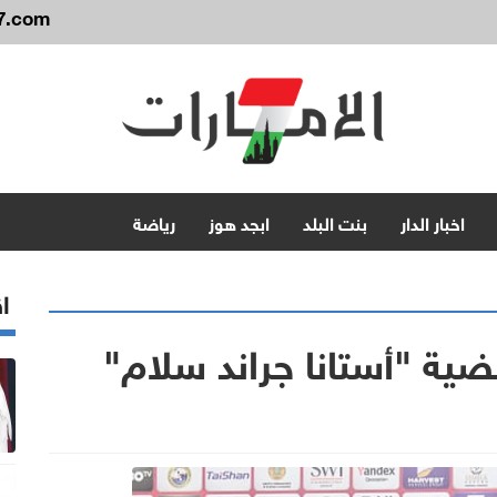
7.com
اخبار الدار
بنت البلد
ابجد هوز
رياضة
اق
ية "أستانا جراند سلام"