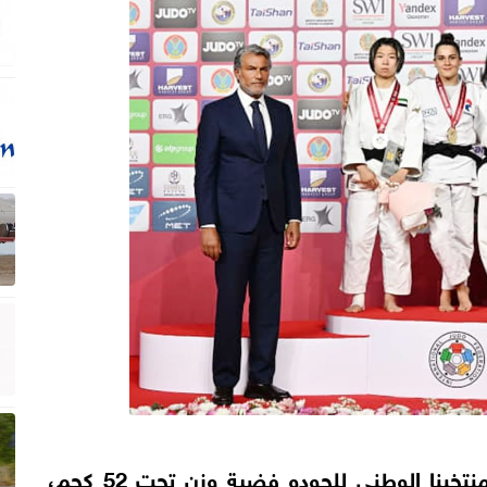
أحرزت بشيرات خرودي، لاعبة منتخبنا الوطني للجودو فضية وزن تحت 52 كجم،