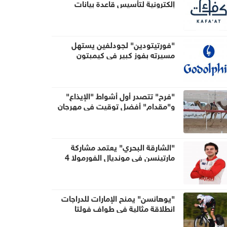
إلكترونية لتأسيس قاعدة بيانات
مركزية للكفاءات والقيادات
"فورتيتودين" لجودلفين يستهل
مسيرته بفوز كبير في كيمبتون
"فرح" تتصدر أول أشواط "الإيذاع"
و"مقدام" أفضل توقيت في مهرجان
العين للهجن
"الشارقة البحري" يعتمد مشاركة
مارتينسن في مونديال الفورمولا 4
"يوهانسن" يمنح الإمارات للدراجات
انطلاقة مثالية في طواف فولتا
البرتغال