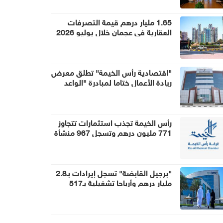
1.65 مليار درهم قيمة التصرفات
العقارية في عجمان خلال يوليو 2026
"اقتصادية رأس الخيمة" تطلق معرض
ريادة الأعمال ختاما لمبادرة "الواعد
الصغير" 2026
رأس الخيمة تجذب استثمارات تتجاوز
771 مليون درهم وتسجل 967 منشأة
جديدة في النصف الأول
"برجيل القابضة" تسجل إيرادات بـ2.8
مليار درهم وأرباحا تشغيلية بـ517
مليون درهم خلال النصف الأول