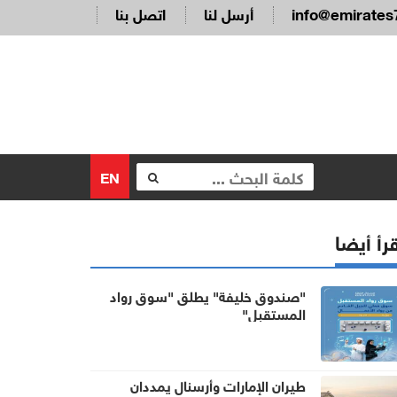
info@emirates
أرسل لنا
اتصل بنا
EN
رأ أيضا
"صندوق خليفة" يطلق "سوق رواد
المستقبل"
طيران الإمارات وأرسنال يمددان