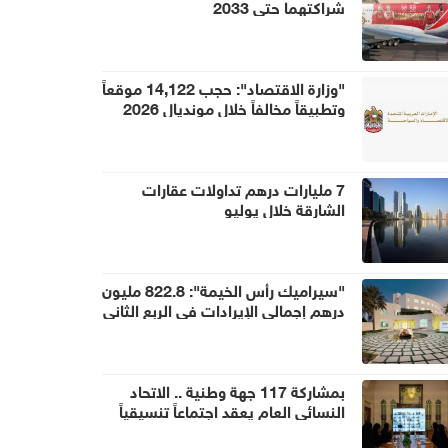
شراكتهما حتى 2033
"وزارة الاقتصاد": حجب 14,122 موقعاً
وتطبيقاً مخالفاً خلال مونديال 2026
7 مليارات درهم تداولات عقارات
الشارقة خلال يوليو
"سيراميك رأس الخيمة": 822.8 مليون
درهم إجمالي الإيرادات في الربع الثاني
بمشاركة 117 جهة وطنية .. الاتحاد
النسائي العام يعقد اجتماعاً تنسيقياً
استعداداً ليوم المرأة الإماراتية 2026