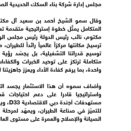
مجلس إدارة شركة بناء السكك الحديدية الصي
وقال سمو الشيخ أحمد بن سعيد آل مكتو
المتكامل يمثّل خطوة إستراتيجية متقدمة
مكتوم، نائب رئيس الدولة رئيس مجلس الوز
ترسيخ مكانتها مركزاً عالمياً رائداً للطيران
توسيع قدراتنا التشغيلية، بل يجسّد رؤية
متكاملة ترتكز على توحيد الخبرات والكفاءا
واحدة، بما يرفع كفاءة الأداء ويعزز جاهزيتنا
وأضاف سموه أن هذا الاستثمار يجسد التزا
واستراتيجيا قادرا على دعم احتياجات قطا
مستهدف
للتميّز في صناعة الطيران، ويمهّد لمرحلة
الصيانة والإصلاح والعمرة على مستوى العال