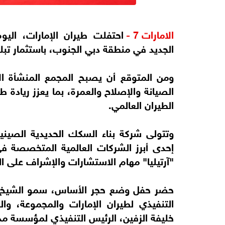
الامارات 7 -
احتفلت طيران الإمارات، ال
الجديد في منطقة دبي الجنوب، باستثمار تبلغ قيمته 5.1 مل
ومن المتوقع أن يصبح المجمع المنشأة ال
الصيانة والإصلاح والعمرة، بما يعزز ريادة ط
الطيران العالمي.
وتتولى شركة بناء السكك الحديدية الصيني
إحدى أبرز الشركات العالمية المتخصصة في 
"آرتيليا" مهام الاستشارات والإشراف على ا
حضر حفل وضع حجر الأساس، سمو الشيخ أح
التنفيذي لطيران الإمارات والمجموعة، وا
خليفة الزفين، الرئيس التنفيذي لمؤسسة مد