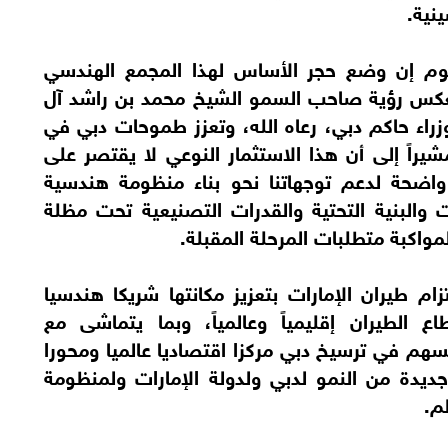
نية.
م إن وضع حجر الأساس لهذا المجمع الهندسي
 تعكس رؤية صاحب السمو الشيخ محمد بن راشد آل
راء حاكم دبي، رعاه الله، وتعزز طموحات دبي في
، مشيراً إلى أن هذا الاستثمار النوعي لا يقتصر على
 واضحة لدعم توجهاتنا نحو بناء منظومة هندسية
ت والبنية التحتية والقدرات التصنيعية تحت مظلة
 لمواكبة متطلبات المرحلة المقبلة.
م طيران الإمارات بتعزيز مكانتها شريكا هندسيا
ع الطيران إقليمياً وعالمياً، وبما يتماشى مع
ات أجندة دبي الاقتصادية D33، ويسهم في ترسيخ دبي مركزا اقتصاديا عالميا ومحورا
 جديدة من النمو لدبي ولدولة الإمارات ولمنظومة
م.