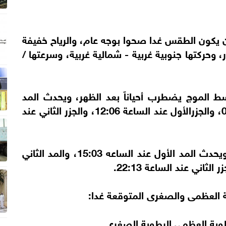
ن يكون الطقس غدا صحوا بوجه عام، والرياح خفيفة
ر، وحركتها جنوبية غربية - شمالية غربية، وسرعتها /
ط الموج يضطرب أحياناً بعد الظهر، ويحدث المد
الأول عند الساعة 19:32، والمد الثاني 05:31، والجزرالأول عند الساعة 12:06، والجزر الثاني عند
وفي بحر عمان الموج خفيف إلى متوسط، ويحدث المد الأول عند الساعه 15:03، والمد الثاني
ة العظمى والصغرى المتوقعة غدا:
رطوبة العظمى الرطوبة الصغرى