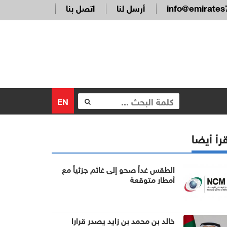
info@emirates
أرسل لنا
اتصل بنا
EN
رأ أيضا
الطقس غداً صحو إلى غائم جزئياً مع
أمطار متوقعة
خالد بن محمد بن زايد يصدر قرارا