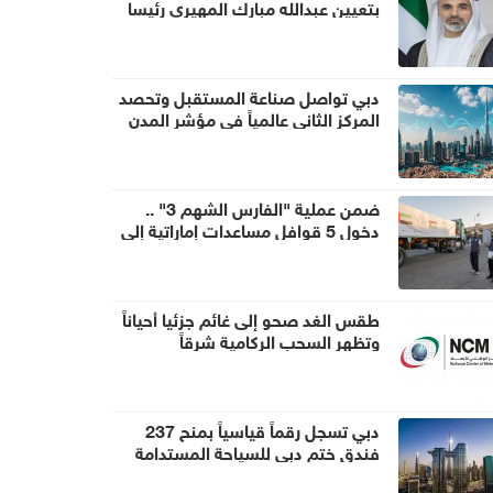
بتعيين عبدالله مبارك المهيري رئيسا
لهيئة أبوظبي للتراث
دبي تواصل صناعة المستقبل وتحصد
المركز الثاني عالمياً في مؤشر المدن
الذكية
ضمن عملية "الفارس الشهم 3" ..
دخول 5 قوافل مساعدات إماراتية إلى
قطاع غزة تحمل 1056 طناً من
المساعدات الإنسانية
طقس الغد صحو إلى غائم جزئيا أحياناً
وتظهر السحب الركامية شرقاً
دبي تسجل رقماً قياسياً بمنح 237
فندق ختم دبي للسياحة المستدامة