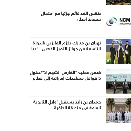
طقس الغد غائم جزئيا مع احتمال
سقوط أمطار
نهيان بن مبارك يكرّم الفائزين بالدورة
التاسعة من جوائز التميز الذهبي لـ"ديا
غلوبال"
ضمن عملية "الفارس الشهم 3"/دخول
5 قوافل مساعدات إماراتية إلى قطاع
غزة تحمل 938 طناً من المساعدات
الإنسانية
حمدان بن زايد يستقبل أوائل الثانوية
العامة في منطقة الظفرة