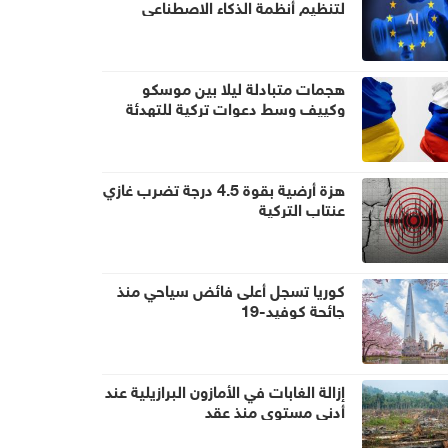
لتنظيم أنظمة الذكاء الاصطناعي
التوليدي
هجمات متبادلة ليلا بين موسكو
وكييف وسط دعوات تركية للتهدئة
في البحر الأسود
هزة أرضية بقوة 4.5 درجة تضرب غازي
عنتاب التركية
كوريا تسجل أعلى فائض سياحي منذ
جائحة كوفيد-19
إزالة الغابات في الأمازون البرازيلية عند
أدنى مستوى منذ عقد