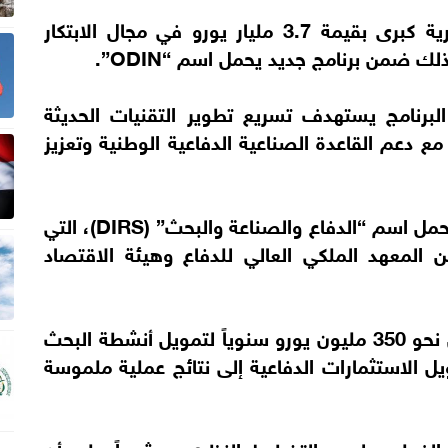
أعلنت بلجيكا عن خطة استثمارية كبرى بقيمة 3.7 مليار يورو في مجال الابتكار
 البرنامج يستهدف تسريع تطوير التقنيات الحديثة
مع دعم القاعدة الصناعية الدفاعية الوطنية وتعزيز
يأتي هذا التوجه في إطار استراتيجية أوسع تحمل اسم “الدفاع والصناعة والبحث” (DIRS)، التي
 عام 2022 بالتعاون بين المعهد الملكي العالي للدفاع وهيئة الاقتصاد
وبموجب هذه الاستراتيجية، سيتم تخصيص نحو 350 مليون يورو سنوياً لتمويل أنشطة البحث
يل الاستثمارات الدفاعية إلى نتائج عملية ملموسة
يذ الفعلي وليس التخطيط النظري، مشدداً على أن