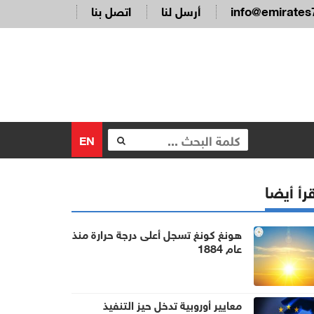
info@emirates
أرسل لنا
اتصل بنا
EN
رأ أيضا
هونغ كونغ تسجل أعلى درجة حرارة منذ
عام 1884
معايير أوروبية تدخل حيز التنفيذ