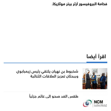
فخامة البروفيسور آرثر بيتر موثاريكا.
اقرأ أيضا
شخبوط بن نهيان يلتقي رئيس زيمبابوي
ويبحثان تعزيز العلاقات الثنائية
طقس الغد صحو إلى غائم جزئياً