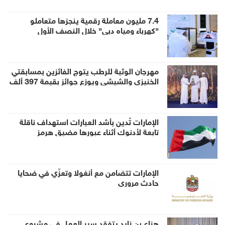
7.4 مليون معاملة رقمية ينجزها متعاملو
"كهرباء ومياه دبي" خلال النصف الأول
مهرجان الوثبة للرطب يتوج الفائزين بمسابقتي
الخنيزي والشيشي ويوزع جوائز بقيمة 397 ألف
درهم
الإمارات تُدين بأشد العبارات استهداف ناقلة
تابعة لأدنوك أثناء عبورها مضيق هرمز
الإمارات تتضامن مع أنغولا وتعزّي في ضحايا
حادث مروري
هزاع بن زايد يتفقد سير العمل في مشروع