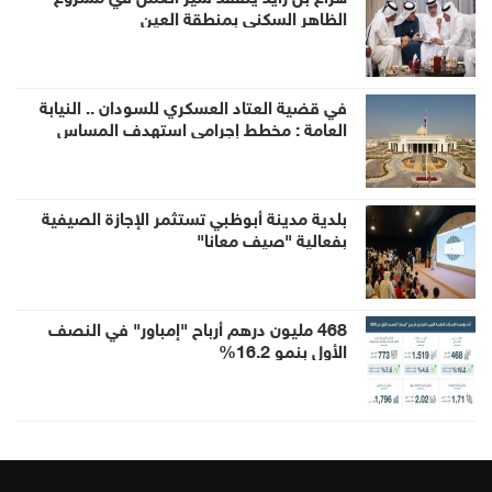
الظاهر السكني بمنطقة العين
في قضية العتاد العسكري للسودان .. النيابة
العامة : مخطط إجرامي استهدف المساس
بسيادة الدولة وأمنها والزج باسمها في صراع لا
صلة لها به
بلدية مدينة أبوظبي تستثمر الإجازة الصيفية
بفعالية "صيف معانا"
468 مليون درهم أرباح "إمباور" في النصف
الأول بنمو 16.2%