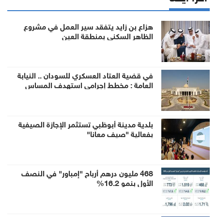
هزاع بن زايد يتفقد سير العمل في مشروع
الظاهر السكني بمنطقة العين
في قضية العتاد العسكري للسودان .. النيابة
العامة : مخطط إجرامي استهدف المساس
بسيادة الدولة وأمنها والزج باسمها في صراع لا
صلة لها به
بلدية مدينة أبوظبي تستثمر الإجازة الصيفية
بفعالية "صيف معانا"
468 مليون درهم أرباح "إمباور" في النصف
الأول بنمو 16.2%