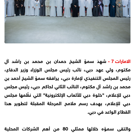
الامارات 7 -
شهِدَ سموّ الشيخ حمدان بن محمد بن راشد آل
مكتوم، ولي عهد دبي، نائب رئيس مجلس الوزراء وزير الدفاع،
رئيس المجلس التنفيذي لإمارة دبي، يرافقه سموّ الشيخ أحمد بن
محمد بن راشد آل مكتوم، النائب الثاني لحاكم دبي، رئيس مجلس
دبي للإعلام، "خلوة دبي للألعاب الإلكترونية" التي نظّمها مجلس
دبي للإعلام، بهدف رسم ملامح المرحلة المقبلة لتطوير هذا
القطاع الواعد في دبي.
والتقى سموّه خلالها ممثلي 80 من أهم الشركات المحلية