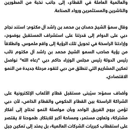
والعالمية العاملة في القطاع، إلى جانب نخبة من المطورين
والناشرين والمستثمرين ورواد الصناعة.
وقال سموّ الشيخ حمدان بن محمد بن راشد آل مكتوم: استند نجاح
دبي على الدوام إلى قدرتنا على استشراف المستقبل بوضوح،
وإرادتنا الراسخة في تحويل تلك الرؤية إلى واقع ملموس. وانطلاقاً
من رؤية صاحب السمو الشيخ محمد بن راشد آل مكتوم نائب
رئيس الدولة رئيس مجلس الوزراء حاكم دبي "رعاه الله" نواصل
تمكين المشاريع التي تنطلق من دبي لتقود مرحلة جديدة من النمو
الاقتصادي.
وأضاف سموّه: سيُبنى مستقبل قطاع الألعاب الإلكترونية على
الشراكة الراسخة بين القطاع الحكومي والقطاع الخاص، لأن دبي
تؤمن بروح الفريق الواحد وبأن مواصلة النمو تحتاج إلى أفكار
مشتركة، وتعاون مستمر، ومساحة أكبر للابتكار. طموحنا لا يقتصر
على استقطاب كبريات الشركات العالمية، بل يمتد إلى تمكين جيل