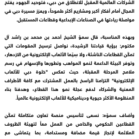
الشركات العالمية المقبل للانطلاق من دبي، فتوحيد الجهود يفتح
المجال أمام أفكار أكبر ومشاريع أكثر طموحاً، ويعزز مسيرة دبي في
مواصلة ريادتها في الصناعات الإبداعية وقطاعات المستقبل.
وبهذه المناسبة، قال سموّ الشيخ أحمد بن محمد بن راشد آل
مكتوم: برؤية قيادتنا الرشيدة، نواصل ترسيخ المقومات التي
تمكّن القطاعات الناشئة، ولا سِيّما الألعاب الإلكترونية من الازدهار،
وتوفر البيئة الداعمة لنمو المواهب وتطورها والإسهام في رسم
ملامح المرحلة المقبلة، حيث تعكس "خلوة دبي للألعاب
الإلكترونية" التزامنا الراسخ بالعمل المشترك مع كافة الأطراف
المعنية والشركاء لدفع عجلة نمو هذا القطاع، وهدفنا بناء
المنظومة الأكثر حيوية وديناميكية للألعاب الإلكترونية عالمياً.
وأضاف سموّه: نسعى لتأسيس منصة تعاون متكاملة تمكّن
القطاعين الحكومي والخاص من العمل معاً لتهيئة الظروف
الملائمة لإنجاز قيمة مضافة ومستدامة، بما يتماشى مع