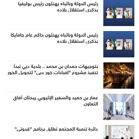
رئيس الدولة ونائباه يهنئون رئيس بوليفيا
بذكرى استقلال بلاده
رئيس الدولة ونائباه يهنئون حاكم عام جامايكا
بذكرى استقلال بلاده
بتوجيهات حمدان بن محمد .. بلدية دبي تبدأ
تنفيذ مشروع "إضاءات خور دبي" لتحويل الخور
إلى وجهة ليلية عالمية
عمار بن حميد والسفير الإثيوبي يبحثان آفاق
التعاون
دائرة تنمية المجتمع تطلق برنامج "قدوتي"