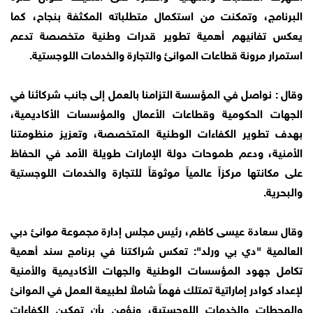
البرنامج، وتمكنت من استكمال متطلباته المكثفة بنجاح، كما
يعكس تفانيهم أهمية تطوير قدرات وطنية متخصصة تدعم
استمرار مرونة قطاعات الموانئ والتجارة والخدمات اللوجستية.
وقال : نواصل في المؤسسة التزامنا بالعمل إلى جانب شركائنا في
الجهات الحكومية وقطاعات الأعمال والمؤسسات الأكاديمية،
بهدف تطوير الكفاءات الوطنية المتخصصة، وتعزيز منظومتنا
الأمنية، ودعم طموحات دولة الإمارات طويلة الأمد في الحفاظ
على مكانتها مركزاً عالمياً موثوقاً للتجارة والخدمات اللوجستية
والبحرية.
وقال سعادة عيسى كاظم، رئيس مجلس إدارة مجموعة موانئ دبي
العالمية "دي بي ورلد": تعكس شراكتنا في برنامج سند أهمية
تكامل جهود المؤسسات الوطنية والجهات الأكاديمية والأمنية
لإعداد كوادر إماراتية تمتلك فهماً شاملاً لطبيعة العمل في الموانئ
والمحطات والخدمات اللوجستية، ونؤمن بأن تمكين الكفاءات