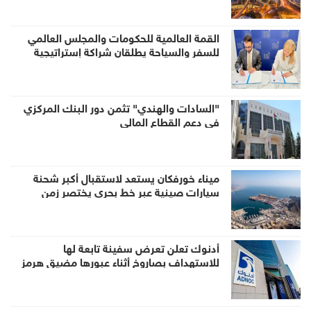
القمة العالمية للحكومات والمجلس العالمي
للسفر والسياحة يطلقان شراكة إستراتيجية
لتعزيز الحوار العالمي وصياغة مستقبل السفر
والسياحة
"السادات والهندي" تثمن دور البنك المركزي
في دعم القطاع المالي
ميناء خورفكان يستعد لاستقبال أكبر شحنة
سيارات صينية عبر خط بحري يختصر زمن
الشحن للشرق الأوسط
أدنوك تعلن تعرض سفينة تابعة لها
للاستهداف بصاروخ أثناء عبورها مضيق هرمز