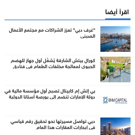
اقرأ أيضا
"غرف دبي" تعزز الشراكات مع مجتمع الأعمال
الصيني
كورال بيتش الشارقة يُشغّل أول جهاز للهضم
الحيوي لمعالجة مخلفات الطعام في فنادق
الإمارة
بي إتش إم كابيتال تصبح أول مؤسسة مالية في
دولة الإمارات تنضم إلى بورصة أستانا الدولية
كعضو لصناعة السوق عبر منصة تبادل
دبي تواصل مسيرتها نحو تحقيق رقم قياسي
في إيجارات العقارات هذا العام