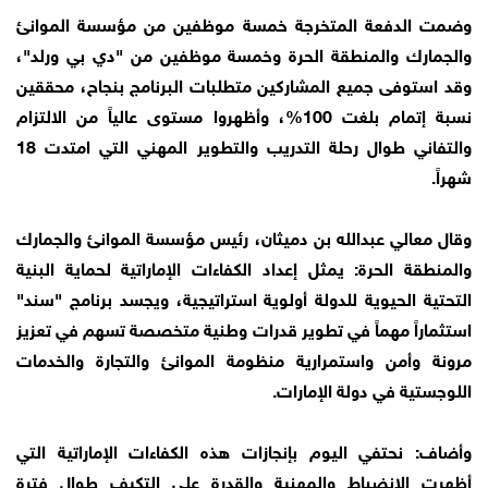
وضمت الدفعة المتخرجة خمسة موظفين من مؤسسة الموانئ
والجمارك والمنطقة الحرة وخمسة موظفين من "دي بي ورلد"،
وقد استوفى جميع المشاركين متطلبات البرنامج بنجاح، محققين
نسبة إتمام بلغت 100%، وأظهروا مستوى عالياً من الالتزام
والتفاني طوال رحلة التدريب والتطوير المهني التي امتدت 18
شهراً.
وقال معالي عبدالله بن دميثان، رئيس مؤسسة الموانئ والجمارك
والمنطقة الحرة: يمثل إعداد الكفاءات الإماراتية لحماية البنية
التحتية الحيوية للدولة أولوية استراتيجية، ويجسد برنامج "سند"
استثماراً مهماً في تطوير قدرات وطنية متخصصة تسهم في تعزيز
مرونة وأمن واستمرارية منظومة الموانئ والتجارة والخدمات
اللوجستية في دولة الإمارات.
وأضاف: نحتفي اليوم بإنجازات هذه الكفاءات الإماراتية التي
أظهرت الانضباط والمهنية والقدرة على التكيف طوال فترة