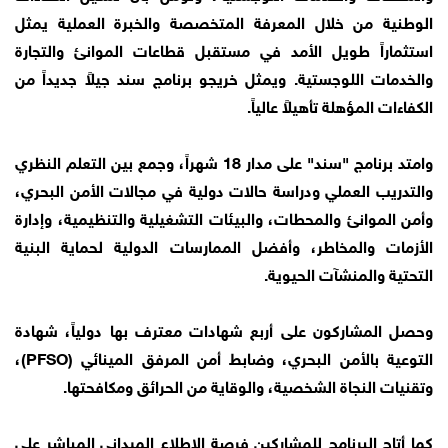
الوطنية من خلال المعرفة المتخصصة والخبرة العملية يمثل
استثماراً طويل الأمد في مستقبل قطاعات الموانئ والتجارة
والخدمات اللوجستية. ويمثل خريجو برنامج سند جيلاً جديداً من
الكفاءات المؤهلة تأهيلاً عالياً.
وامتد برنامج "سند" على مدار 18 شهراً، وجمع بين التعلم النظري
والتدريب العملي ودراسة حالات دولية في مجالات الأمن البحري،
وأمن الموانئ والمحطات، والبيئات التشغيلية والتنظيمية، وإدارة
الأزمات والمخاطر، وأفضل الممارسات الدولية لحماية البنية
التحتية والمنشآت الحيوية.
وحصل المشاركون على أربع شهادات معترف بها دولياً، شهادة
التوعية بالأمن البحري، وضابط أمن المرفق المينائي (PFSO)،
وتقنيات النجاة الشخصية، والوقاية من الحرائق ومكافحتها.
كما أتاح البرنامج للمشاركين فرصة الاطلاع الميداني المباشر على