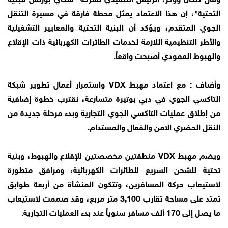
التحتية"، إن هذا الاعتماد يمثل محطة فارقة في مسيرة التنقل
الجوي المتقدم، ويؤكد أن البنية التحتية والمعايير التشغيلية
والأطر التنظيمية اللازمة لخدمات الطائرات الكهربائية ذات الإقلاع
والهبوط العمودي أصبحت واقعاً.
وأضاف : مع اعتماد مهبط VDX واستمرار أعمال تطوير شبكة
التاكسي الجوي في دبي بوتيرة متسارعة، نقترب خطوة إضافية
من إطلاق عمليات التاكسي الجوي التجارية وبدء مرحلة جديدة من
النقل الحضري الآمن والفعال والمستدام.
ويضم مهبط VDX منطقتين مخصصتين للإقلاع والهبوط، وبنية
تحتية للشحن السريع للطائرات الكهربائية، ومرافق متطورة
لاستيعاب حركة المسافرين، وتتكون المنشأة من أربعة طوابق
تمتد على مساحة تقارب 3,100 متر مربع، وقد صممت لاستيعاب
ما يصل إلى 170 ألف مسافر سنوياً عند بدء العمليات التجارية.