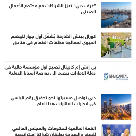
"غرف دبي" تعزز الشراكات مع مجتمع الأعمال
الصيني
كورال بيتش الشارقة يُشغّل أول جهاز للهضم
الحيوي لمعالجة مخلفات الطعام في فنادق
الإمارة
بي إتش إم كابيتال تصبح أول مؤسسة مالية في
دولة الإمارات تنضم إلى بورصة أستانا الدولية
كعضو لصناعة السوق عبر منصة تبادل
دبي تواصل مسيرتها نحو تحقيق رقم قياسي
في إيجارات العقارات هذا العام
القمة العالمية للحكومات والمجلس العالمي
للسفر والسياحة يطلقان شراكة إستراتيجية