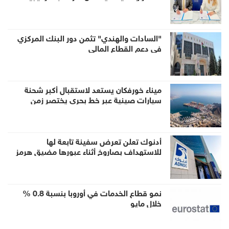
لتعزيز الحوار العالمي وصياغة مستقبل السفر
والسياحة
"السادات والهندي" تثمن دور البنك المركزي
في دعم القطاع المالي
ميناء خورفكان يستعد لاستقبال أكبر شحنة
سيارات صينية عبر خط بحري يختصر زمن
الشحن للشرق الأوسط
أدنوك تعلن تعرض سفينة تابعة لها
للاستهداف بصاروخ أثناء عبورها مضيق هرمز
نمو قطاع الخدمات في أوروبا بنسبة 0.8 %
خلال مايو