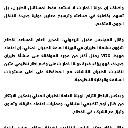
وأضاف إن دولة الإمارات لا تستعد فقط لمستقبل الطيران، بل
تسهم بفاعلية في صناعته وترسيخ معايير دولية جديدة للتنقل
الجوي المتقدم.
وقال المهندس عقيل الزرعوني، المدير العام المساعد لقطاع
شؤون سلامة الطيران في الهيئة العامة للطيران المدني، إن اعتماد
مهبط VDX يمثل أكثر من مجرد الموافقة على منشأة طيران
جديدة، فهو يؤكد قدرة دولة الإمارات على وضع إطار تنظيمي متين
لتقنيات الطيران الناشئة، مع المحافظة على أعلى مستويات
السلامة والرقابة التنظيمية.
ويعكس الإنجاز التزام الهيئة العامة للطيران المدني بتمكين الابتكار
من خلال نهج تنظيمي استباقي، وعمليات اعتماد دقيقة، وتعاون
وثيق مع الشركاء في القطاع.
وقال دنكان ووكر، الرئيس التنفيذي لشركة "سكاي بورتس للبنية