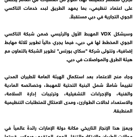
على اعتماد تنظيمي، بما يمهد الطريق لبدء خدمات التاكسي
الجوي التجارية في دبي مستقبلاً.
وسيشكل VDX المهبط الأول والرئيسي ضمن شبكة التاكسي
الجوي المخطط لها في دبي، فيما يجري حالياً تطوير ثلاثة مهابط
إضافية، وتتولى شركة "سكاي بورتس" تطوير الشبكة بالتعاون مع
هيئة الطرق والمواصلات في دبي.
وجاء منح الاعتماد بعد استكمال الهيئة العامة للطيران المدني
تقييماً شاملاً شمل البنية التحتية للمهبط، وخصائصه المادية
والفنية، والإجراءات التشغيلية، وترتيبات إدارة السلامة،
والاستعداد لحالات الطوارئ، ومدى الامتثال للمتطلبات التنظيمية
المنطبقة.
ويعزز هذا الإنجاز التاريخي مكانة دولة الإمارات رائدةً عالمياً في
مجالات الطيران والابتكار والتنقل الجوي المتقدم، ويعكس قدرتها