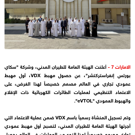
الامارات 7 -
أعلنت الهيئة العامة للطيران المدني، وشركة "سكاي
بورتس إنفراستركتشر"، عن حصول مهبط VDX، أول مهبط
عمودي تجاري في العالم مصمم خصيصاً لهذا الغرض، على
الاعتماد التنظيمي لعمليات الطائرات الكهربائية ذات الإقلاع
والهبوط العمودي "eVTOL".
وتم تسجيل المنشأة رسمياً باسم VDX ضمن عملية الاعتماد التي
أجرتها الهيئة العامة للطيران المدني، لتصبح أول مهبط عمودي
تجاري مصمم خصيصاً لهذا النوع من العمليات في العالم يحصل