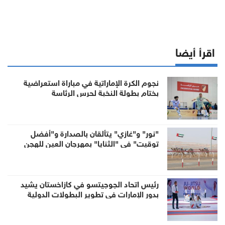
اقرأ أيضا
نجوم الكرة الإماراتية في مباراة استعراضية
بختام بطولة النخبة لحرس الرئاسة
"نور" و"غازي" يتألقان بالصدارة و"أفضل
توقيت" في "الثنايا" بمهرجان العين للهجن
رئيس اتحاد الجوجيتسو في كازاخستان يشيد
بدور الإمارات في تطوير البطولات الدولية