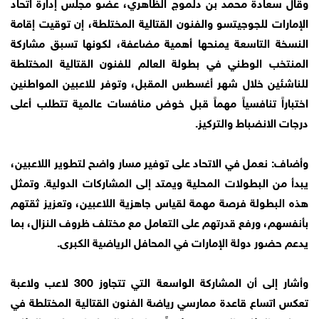
وقال سعادة محمد بن دلموج الظاهري، عضو مجلس إدارة اتحاد
الإمارات للجوجيتسو والفنون القتالية المختلطة، إن توقيت إقامة
النسخة التاسعة يمنحها أهمية مضاعفة، لكونها تسبق مشاركة
المنتخب الوطني في بطولة العالم للفنون القتالية المختلطة
للناشئين خلال شهر أغسطس المقبل، وتوفر للاعبين المواطنين
اختباراً تنافسياً مهماً قبل خوض منافسات عالمية تتطلب أعلى
درجات الانضباط والتركيز.
وأضاف: نعمل في الاتحاد على توفير مسار واضح لتطوير اللاعبين،
يبدأ من البطولات المحلية ويمتد إلى المشاركات الدولية. وتمثل
هذه البطولة فرصة مهمة لقياس جاهزية اللاعبين، وتعزيز ثقتهم
بأنفسهم، ورفع قدرتهم على التعامل مع مختلف ظروف النزال، بما
يدعم حضور دولة الإمارات في المحافل الرياضية الكبرى.
وأشار إلى أن المشاركة الواسعة التي تتجاوز 300 لاعب ولاعبة
تعكس اتساع قاعدة ممارسي رياضة الفنون القتالية المختلطة في