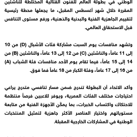
الوطني في بطولة العالم للفنون القتالية المختلطة للناشئين
المقررة خلال شهر أغسطس المقبل، ما يجعلها محطة رئيسية
لتقييم الجاهزية الفنية والبدنية والذهنية، ورفع مستوى التنافس
قبل الاستحقاق العالمي.
وتشهد منافسات يوم السبت مشاركة فئات الأشبال (D) من 10
إلى 11 عاماً، والناشئين (C) من 12 إلى 13 عاماً، والناشئين (B) من
14 إلى 15 عاماً، فيما تقام يوم الأحد منافسات فئة الشباب (A)
من 16 إلى 17 عاماً، وفئة الكبار من 18 عاماً فما فوق.
وأكد الاتحاد أن البطولة تندرج ضمن مسار تنافسي متدرج يراعي
احتياجات مختلف الفئات العمرية، ويوفر للاعبين فرصاً منتظمة
للاحتكاك واكتساب الخبرات، بما يمكّن الأجهزة الفنية من متابعة
مستوياتهم واختيار العناصر الأكثر جاهزية لتمثيل المنتخبات
الوطنية في المشاركات الخارجية المقبلة.