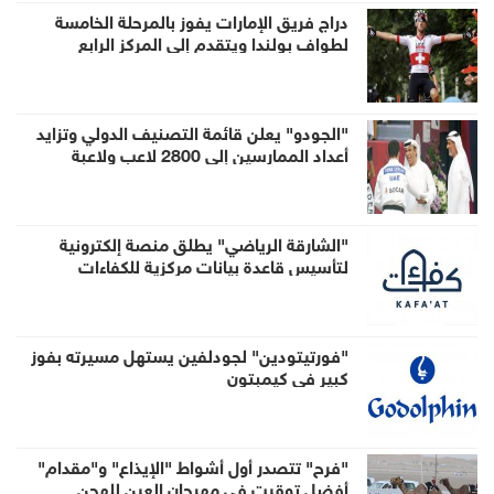
دراج فريق الإمارات يفوز بالمرحلة الخامسة
لطواف بولندا ويتقدم إلى المركز الرابع
"الجودو" يعلن قائمة التصنيف الدولي وتزايد
أعداد الممارسين إلى 2800 لاعب ولاعبة
"الشارقة الرياضي" يطلق منصة إلكترونية
لتأسيس قاعدة بيانات مركزية للكفاءات
والقيادات
"فورتيتودين" لجودلفين يستهل مسيرته بفوز
كبير في كيمبتون
"فرح" تتصدر أول أشواط "الإيذاع" و"مقدام"
أفضل توقيت في مهرجان العين للهجن