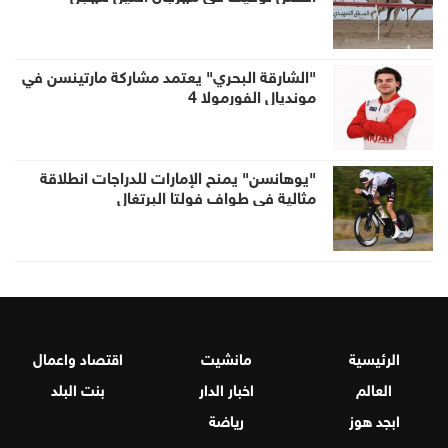
"الشارقة البحري" يعتمد مشاركة مارتينسن في
مونديال الفورمولا 4
"يوهانسن" يمنح الإمارات للدراجات انطلاقة
مثالية في طواف فولتا البرتغال
الرئيسية
مانشيت
اقتصاد واعمال
العالم
اخبار الدار
بنت البلد
ابجد هوز
رياضة