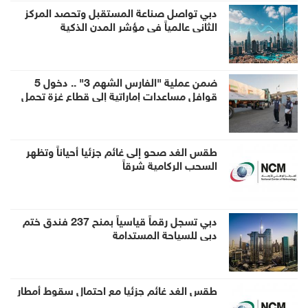
دبي تواصل صناعة المستقبل وتحصد المركز
الثاني عالمياً في مؤشر المدن الذكية
ضمن عملية "الفارس الشهم 3" .. دخول 5
قوافل مساعدات إماراتية إلى قطاع غزة تحمل
1056 طناً من المساعدات الإنسانية
طقس الغد صحو إلى غائم جزئيا أحياناً وتظهر
السحب الركامية شرقاً
دبي تسجل رقماً قياسياً بمنح 237 فندق ختم
دبي للسياحة المستدامة
طقس الغد غائم جزئيا مع احتمال سقوط أمطار