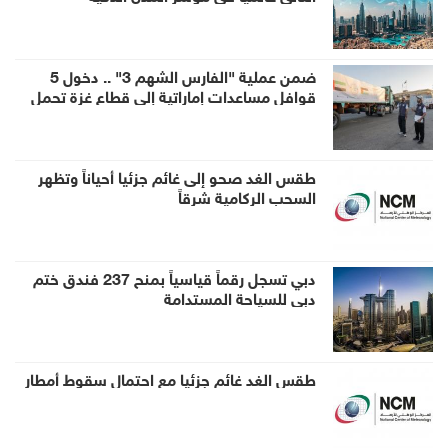
ضمن عملية "الفارس الشهم 3" .. دخول 5
قوافل مساعدات إماراتية إلى قطاع غزة تحمل
1056 طناً من المساعدات الإنسانية
طقس الغد صحو إلى غائم جزئيا أحياناً وتظهر
السحب الركامية شرقاً
دبي تسجل رقماً قياسياً بمنح 237 فندق ختم
دبي للسياحة المستدامة
طقس الغد غائم جزئيا مع احتمال سقوط أمطار