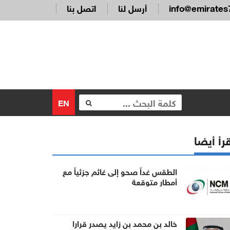
info@emirates
أرسل لنا
اتصل بنا
EN
رأ أيضا
الطقس غداً صحو إلى غائم جزئياً مع
أمطار متوقعة
خالد بن محمد بن زايد يصدر قرارا