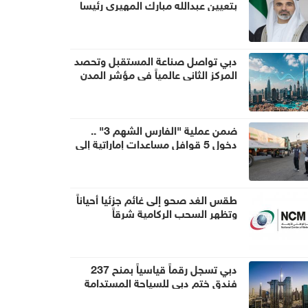
بتعيين عبدالله مبارك المهيري رئيسا
لهيئة أبوظبي للتراث
دبي تواصل صناعة المستقبل وتحصد
المركز الثاني عالمياً في مؤشر المدن
الذكية
ضمن عملية "الفارس الشهم 3" ..
دخول 5 قوافل مساعدات إماراتية إلى
قطاع غزة تحمل 1056 طناً من
المساعدات الإنسانية
طقس الغد صحو إلى غائم جزئيا أحياناً
وتظهر السحب الركامية شرقاً
دبي تسجل رقماً قياسياً بمنح 237
فندق ختم دبي للسياحة المستدامة