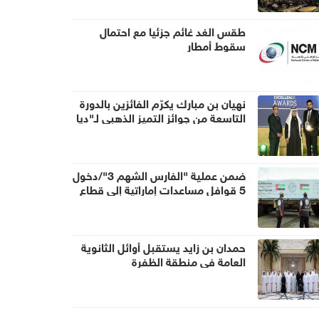
طقس الغد غائم جزئيا مع احتمال
سقوط أمطار
نهيان بن مبارك يكرّم الفائزين بالدورة
التاسعة من جوائز التميز الذهبي لـ"ديا
غلوبال"
ضمن عملية "الفارس الشهم 3"/دخول
5 قوافل مساعدات إماراتية إلى قطاع
غزة تحمل 938 طناً من المساعدات
الإنسانية
حمدان بن زايد يستقبل أوائل الثانوية
العامة في منطقة الظفرة