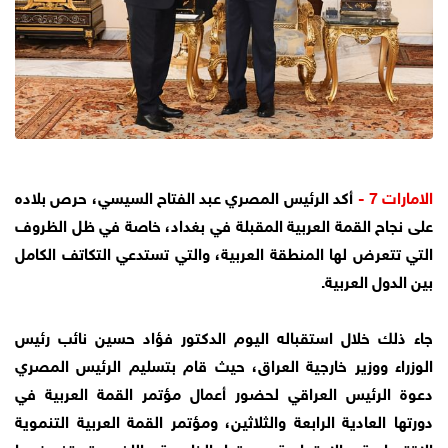
الامارات 7 -
أكد الرئيس المصري عبد الفتاح السيسي، حرص بلاده
على نجاح القمة العربية المقبلة في بغداد، خاصة في ظل الظروف
التي تتعرض لها المنطقة العربية، والتي تستدعي التكاتف الكامل
بين الدول العربية.
جاء ذلك خلال استقباله اليوم الدكتور فؤاد حسين نائب رئيس
الوزراء ووزير خارجية العراق، حيث قام بتسليم الرئيس المصري
دعوة الرئيس العراقي لحضور أعمال مؤتمر القمة العربية في
دورتها العادية الرابعة والثلاثين، ومؤتمر القمة العربية التنموية
الاقتصادية والاجتماعية بدورتها الخامسة، اللذين تستضيفهما