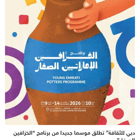
دبي للثقافة” تطلق موسما جديدا من برنامج “الخزافين
الصغار”