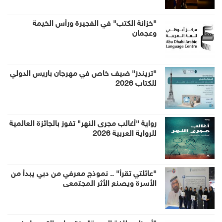
"خزانة الكتب" في الفجيرة ورأس الخيمة
وعجمان
"تريندز" ضيف خاص في مهرجان باريس الدولي
للكتاب 2026
رواية "أغالب مجرى النهر" تفوز بالجائزة العالمية
للرواية العربية 2026
"عائلتي تقرأ" .. نموذج معرفي من دبي يبدأ من
الأسرة ويصنع الأثر المجتمعي
"أبوظبي للغة العربية" يفتح باب التسجيل في