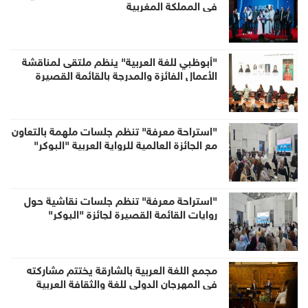
في المملكة المغربية
"أبوظبي للغة العربية" ينظم ملتقى لمناقشة
الأعمال الفائزة والمدرجة بالقائمة القصيرة
لجائزة الشيخ زايد للكتاب
"استراحة معرفة" تنظم جلسات ملهمة بالتعاون
مع الجائزة العالمية للرواية العربية "البوكر"
"استراحة معرفة" تنظم جلسات نقاشية حول
روايات القائمة القصيرة لجائزة "البوكر"
مجمع اللغة العربية بالشارقة يختتم مشاركته
في المهرجان الدولي للغة والثقافة العربية
بميلان