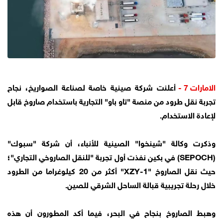
الامارات 7 -
أعلنت شركة صينية خاصة لصناعة الصواريخ، نجاح
تجربة نقل طرود من منصة "تاو باو" التجارية باستخدام صاروخ قابل
لإعادة الاستخدام.
وذكرت وكالة "شينخوا" الصينية للأنباء، أن شركة "سبوك"
(SEPOCH) في بكين نفذت أول تجربة "للنقل الصاروخي التجاري"؛
حيث نقل الصاروخ "XZY-1" أكثر من 20 كيلوغراما من الطرود
خلال رحلة تجريبية قبالة الساحل الشرقي للصين.
وهبط الصاروخ بنجاح في البحر، فيما أكد المطورون أن هذه