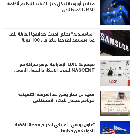
معايير أوروبية تدخل حيز التنفيذ لتنظيم أنظمة
الذكاء الاصطناعي
"سامسونغ" تطلق أحدث هواتفها القابلة للطي
غدا وتستعد لطرحها تباعا في 100 دولة
مجموعة UXE الإماراتية توقع شراكة مع
NASCENT لتعزيز الابتكار والتحول الرقمي
حميد بن عمار يعلن بدء المرحلة التنفيذية
لبرنامج عجمان للذكاء الاصطناعي
تعاون روسي -أمريكي لإخراج محطة الفضاء
الدولية من مدارها