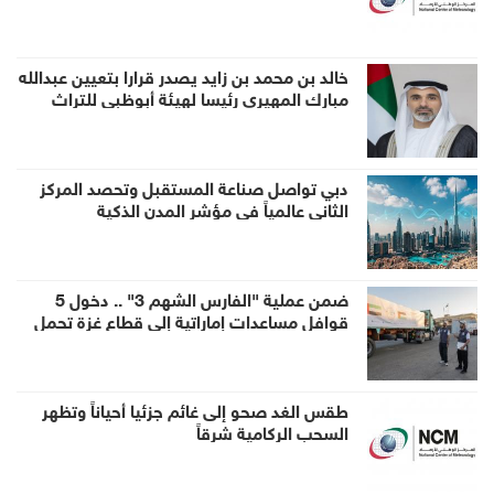
خالد بن محمد بن زايد يصدر قرارا بتعيين عبدالله
مبارك المهيري رئيسا لهيئة أبوظبي للتراث
دبي تواصل صناعة المستقبل وتحصد المركز
الثاني عالمياً في مؤشر المدن الذكية
ضمن عملية "الفارس الشهم 3" .. دخول 5
قوافل مساعدات إماراتية إلى قطاع غزة تحمل
1056 طناً من المساعدات الإنسانية
طقس الغد صحو إلى غائم جزئيا أحياناً وتظهر
السحب الركامية شرقاً