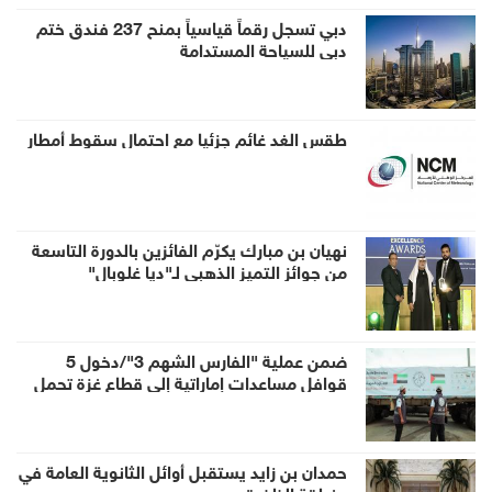
دبي تسجل رقماً قياسياً بمنح 237 فندق ختم
دبي للسياحة المستدامة
طقس الغد غائم جزئيا مع احتمال سقوط أمطار
نهيان بن مبارك يكرّم الفائزين بالدورة التاسعة
من جوائز التميز الذهبي لـ"ديا غلوبال"
ضمن عملية "الفارس الشهم 3"/دخول 5
قوافل مساعدات إماراتية إلى قطاع غزة تحمل
938 طناً من المساعدات الإنسانية
حمدان بن زايد يستقبل أوائل الثانوية العامة في
منطقة الظفرة