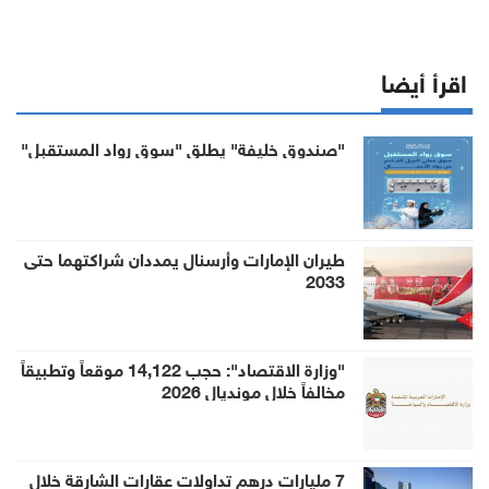
اقرأ أيضا
"صندوق خليفة" يطلق "سوق رواد المستقبل"
طيران الإمارات وأرسنال يمددان شراكتهما حتى
2033
"وزارة الاقتصاد": حجب 14,122 موقعاً وتطبيقاً
مخالفاً خلال مونديال 2026
7 مليارات درهم تداولات عقارات الشارقة خلال