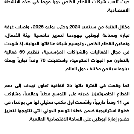
حيث تلعب شركات القطاع الخاص دوراً مهماً في هذه الأنشطة
الاقتصادية.
وخلال الفترة من سبتمبر 2024 وحتى يوليو 2025، واصلت غرفة
تجارة وصناعة أبوظبي جهودها لتعزيز تنافسية بيئة الأعمال،
وتمكين القطاع الخاص، وتوسيع شبكة علاقاتها الدولية، إذ شهدت
في مجال الفعاليات والشراكات المؤسسية، تنظيم 69 فعالية
بالتعاون مع الجهات الحكومية، واستقبلت 70 وفداً تجارياً وبعثة
دبلوماسية من مختلف دول العالم.
كما وقعت في الفترة ذاتها 25 اتفاقية تعاون تهدف إلى دعم
القطاع الخاصوتعزيز قدرته على التوسع محلياً وعالمياً، وشاركت
في 11 وفداً خارجياً، وأسّست أول مكتب تمثيلي لها في بولندا، في
خطوة استراتيجية ضمن خطة التوسع الدولي التي تنتهجها لتعزيز
حضور إمارة أبوظبي على الساحة الاقتصادية العالمية.