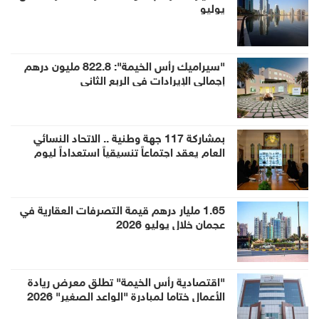
يوليو
"سيراميك رأس الخيمة": 822.8 مليون درهم
إجمالي الإيرادات في الربع الثاني
بمشاركة 117 جهة وطنية .. الاتحاد النسائي
العام يعقد اجتماعاً تنسيقياً استعداداً ليوم
المرأة الإماراتية 2026
1.65 مليار درهم قيمة التصرفات العقارية في
عجمان خلال يوليو 2026
"اقتصادية رأس الخيمة" تطلق معرض ريادة
الأعمال ختاما لمبادرة "الواعد الصغير" 2026