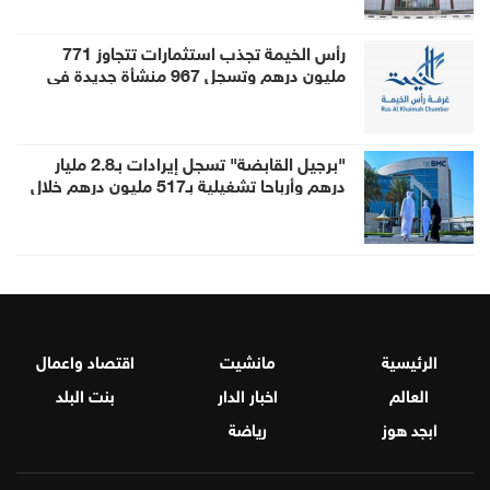
رأس الخيمة تجذب استثمارات تتجاوز 771
مليون درهم وتسجل 967 منشأة جديدة في
النصف الأول
"برجيل القابضة" تسجل إيرادات بـ2.8 مليار
درهم وأرباحا تشغيلية بـ517 مليون درهم خلال
النصف الأول
الرئيسية
مانشيت
اقتصاد واعمال
العالم
اخبار الدار
بنت البلد
ابجد هوز
رياضة