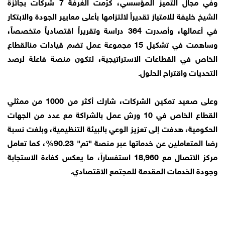
وفي مجال التميز المؤسسي، كرّمت الغرفة 7 شركات بجائزة
الشيخ خليفة للامتياز تقديراً لالتزامها بأعلى معايير الجودة والابتكار
في أعمالها، وأصدرت 364 دراسة وتقريراً اقتصادياً متخصصاً،
وساهمت في تشكيل 15 مجموعة عمل تضم قيادات منالقطاع
الخاص في القطاعات الاستراتيجية، لتكون منصة فاعلة لرصد
التحديات واقتراح الحلول.
وعلى صعيد تمكين الشركات، شارك أكثر من 1000 من ممثلي
القطاع الخاص في 10 ورش عمل بالشراكة مع عدد من الجهات
الحكومية، هدفت إلى تعزيز الوعي بالبيئة التنظيمية، وبلغت نسبة
رضا المتعاملين عن خدماتها عبر منصة "تم" 90.23%، كما تعامل
مركز الاتصال مع 18,960 استفساراً، ما يعكس كفاءة الاستجابة
وجودة الخدمات المقدمة للمجتمع الاقتصادي.