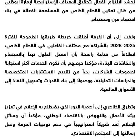
يُجسّد الالتزام الفعال بتحقيق الأهداف الإستراتيجية لإمارة أبوظبي
من خلال تمكين القطاع الخاص من المساهمة الفعالة في بناء
اقتصاد مرن ومستدام.
ولفت إلى أن الغرفة أطلقت خريطة طريقها الطموحة للفترة
2025–2028 بالشراكة مع مختلف الفاعلين في القطاع الخاص،
انطلاقاً من قناعة راسخة بأن أفضل الحلول تبدأ بالاستماع
والنقاشات البناءة، مؤكداً حرصهم بأن تكون الخدمات أكثر استجابة
لطموحات الشركات، بدءاً من تقديم الاستشارات المتخصصة
والدراسات التحليلية، ووصولاً إلى بناء القدرات وتسهيل النفاذ إلى
الأسواق العالمية.
وتطرق الظاهري إلى أهمية الدور الذي يضطلع به الإعلام في تعزيز
بيئة الأعمال والنهوض بالاقتصاد الوطني، مؤكداً أن وسائل
الإعلام تُعد شريكاً استراتيجياً في دعم توجهات الغرفة ونقل
رسالتها إلى المجتمع الاقتصادي.