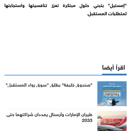
"إمستيل" بتبني حلول مبتكرة تعزز تنافسيتها واستجابتها
لمتطلبات المستقبل.
اقرأ أيضا
"صندوق خليفة" يطلق "سوق رواد المستقبل"
طيران الإمارات وأرسنال يمددان شراكتهما حتى
2033