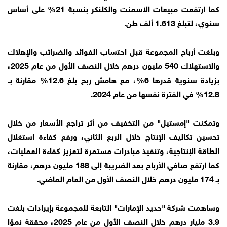
كما ارتفعت مبيعات الاسمنت والكلنكر بنسبة 21% على أساس
سنوي، لتبلغ 1.613 ألف طن.
وبلغت أرباح المجموعة قبل احتساب الفوائد والضرائب والإهلاك
والاستهلاك 540 مليون درهم خلال النصف الأول من عام 2025،
بزيادة سنوية قدرها 6%، مع هامش ربح بلغ 12.6% مقارنة بــ
12.8% في الفترة نفسها من عام 2024.
وتمكنت "إمستيل" من التخفيف من أثر تراجع الأسعار من خلال
تحسين تكاليف الإنتاج خلال الربع الثاني، ورفع كفاءة استغلال
الطاقة الإنتاجية، وتنفيذ مبادرات مستمرة لتعزيز كفاءة العمليات،
كما ارتفع صافي الأرباح بعد الضريبة إلى 188 مليون درهم، مقارنة
بـ 174 مليون درهم خلال النصف الأول من العام الماضي.
وساهمت شركة "حديد الإمارات" التابعة للمجموعة بإيرادات بلغت
3.9 مليار درهم خلال النصف الأول من عام 2025، محققة نموًا