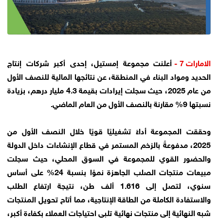
الامارات 7 -
أعلنت مجموعة إمستيل، إحدى أكبر شركات إنتاج
الحديد ومواد البناء في المنطقة، عن نتائجها المالية للنصف الأول
من عام 2025، حيث سجلت إيرادات بقيمة 4.3 مليار درهم، بزيادة
نسبتها 9% مقارنة بالنصف الأول من العام الماضي.
وحققت المجموعة أداءً تشغيليًا قويًا خلال النصف الأول من
2025، مدفوعةً بالزخم المستمر في قطاع الإنشاءات داخل الدولة
والحضور القوي للمجموعة في السوق المحلي، حيث سجلت
مبيعات منتجات الصلب الجاهزة نموًا بنسبة 24% على أساس
سنوي، لتصل إلى 1.616 ألف طن، نتيجة ارتفاع الطلب
والاستفادة الكاملة من الطاقة الإنتاجية، مما أتاح تحويل المنتجات
شبه النهائية إلى منتجات نهائية تلبي احتياجات العملاء بكفاءة أكبر،