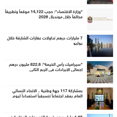
"وزارة الاقتصاد": حجب 14,122 موقعاً وتطبيقاً
مخالفاً خلال مونديال 2026
7 مليارات درهم تداولات عقارات الشارقة خلال
يوليو
"سيراميك رأس الخيمة": 822.8 مليون درهم
إجمالي الإيرادات في الربع الثاني
بمشاركة 117 جهة وطنية .. الاتحاد النسائي
العام يعقد اجتماعاً تنسيقياً استعداداً ليوم
المرأة الإماراتية 2026
1.65 مليار درهم قيمة التصرفات العقارية في