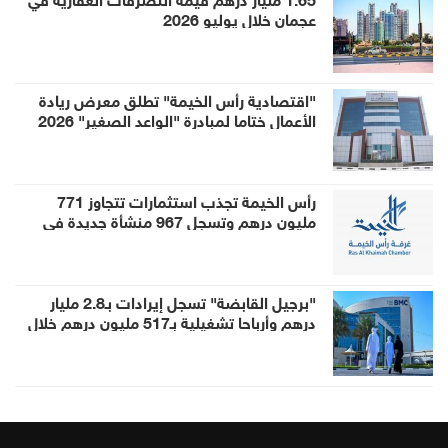
عجمان خلال يوليو 2026
"اقتصادية رأس الخيمة" تطلق معرض ريادة
الأعمال ختاما لمبادرة "الواعد الصغير" 2026
رأس الخيمة تجذب استثمارات تتجاوز 771
مليون درهم وتسجل 967 منشأة جديدة في
النصف الأول
"برجيل القابضة" تسجل إيرادات بـ2.8 مليار
درهم وأرباحا تشغيلية بـ517 مليون درهم خلال
النصف الأول