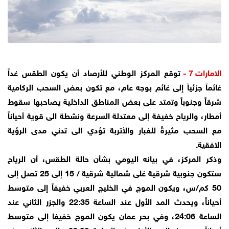
الامارات 7 -
توقع المركز الوطني للأرصاد أن يكون الطقس غداً
غائماً جزئياً إلى غائم بوجه عام، مع تكون بعض السحب الركامية
شرقاً وجنوباً وتمتد على بعض المناطق الداخلية يصاحبها سقوط
أمطار، والرياح خفيفة إلى معتدلة السرعة ونشطة الى قوية أحياناً
مع السحب مثيرةً للغبار والأتربة تؤدي الى تدني مدى الرؤية
الافقية.
وذكر المركز، في بيانه اليومي بشأن حالة الطقس، أن الرياح
ستكون جنوبية شرقية غلى شمالية شرقية / 15 إلى 25 تصل إلى
50 كم/س، ويكون الموج في الخليج العربي خفيفاً إلى متوسط
أحياناً، ويحدث المد الأول عند الساعة 22:35 والجزر الثاني عند
الساعة 24:06، وفي بحر عمان يكون الموج خفيفا إلى متوسط