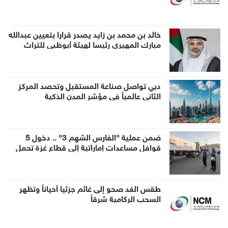
خالد بن محمد بن زايد يصدر قرارا بتعيين عبدالله
مبارك المهيري رئيسا لهيئة أبوظبي للتراث
دبي تواصل صناعة المستقبل وتحصد المركز
الثاني عالمياً في مؤشر المدن الذكية
ضمن عملية "الفارس الشهم 3" .. دخول 5
قوافل مساعدات إماراتية إلى قطاع غزة تحمل
1056 طناً من المساعدات الإنسانية
طقس الغد صحو إلى غائم جزئيا أحياناً وتظهر
السحب الركامية شرقاً