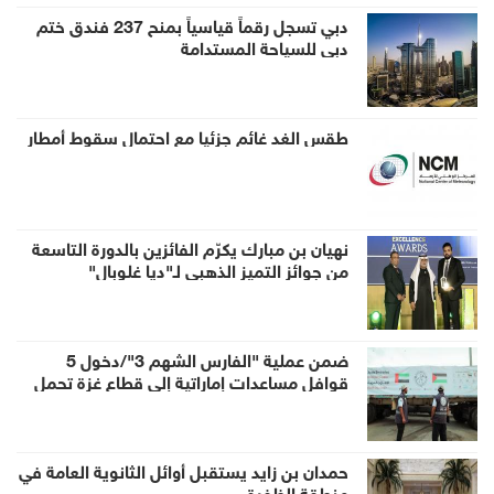
دبي تسجل رقماً قياسياً بمنح 237 فندق ختم
دبي للسياحة المستدامة
طقس الغد غائم جزئيا مع احتمال سقوط أمطار
نهيان بن مبارك يكرّم الفائزين بالدورة التاسعة
من جوائز التميز الذهبي لـ"ديا غلوبال"
ضمن عملية "الفارس الشهم 3"/دخول 5
قوافل مساعدات إماراتية إلى قطاع غزة تحمل
938 طناً من المساعدات الإنسانية
حمدان بن زايد يستقبل أوائل الثانوية العامة في
منطقة الظفرة