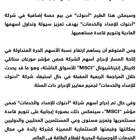
وسيمكن هذا الطرح "أدنوك" من بيع حصة إضافية في شركة
"أدنوك للإمداد والخدمات" بهدف تعزيز سيولة وتداول أسهمها
العادية وتنويع قاعدة مساهميها.
ومن المتوقع أن يساهم ارتفاع نسبة الأسهم الحرة المتداولة في
إتاحة المسار لإدراج أسهم الشركة ضمن مؤشر مورغان ستانلي
كابيتال إنترناشيونال “MSCI” للأسواق الناشئة، وهو ما قد يحدث
خلال المراجعة الربعية المقبلة في حال استيفاء شركة "أدنوك
للإمداد والخدمات" لجميع معايير الإدراج ذات الصلة.
وفي حال تم إدراج أسهم شركة "أدنوك للإمداد والخدمات" ضمن
مؤشر “MSCI”، سينعكس ذلك بصورة إيجابية على تنويع قاعدة
مستثمريها وتعزيز مستوى وعي المستثمرين المحليين والدوليين
بمكانتها وقيمتها الاستثمارية المميزة كشركة رائدة في مجال
الخدمات اللوجستية البحرية لقطاع الطاقة في العالم.