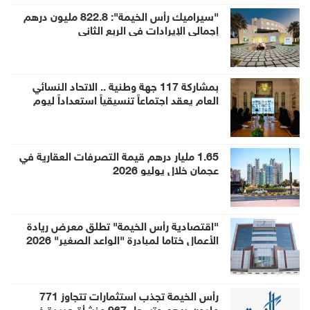
"سيراميك رأس الخيمة": 822.8 مليون درهم
إجمالي الإيرادات في الربع الثاني
بمشاركة 117 جهة وطنية .. الاتحاد النسائي
العام يعقد اجتماعاً تنسيقياً استعداداً ليوم
المرأة الإماراتية 2026
1.65 مليار درهم قيمة التصرفات العقارية في
عجمان خلال يوليو 2026
"اقتصادية رأس الخيمة" تطلق معرض ريادة
الأعمال ختاما لمبادرة "الواعد الصغير" 2026
رأس الخيمة تجذب استثمارات تتجاوز 771
مليون درهم وتسجل 967 منشأة جديدة في