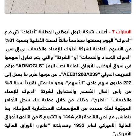
الامارات 7 -
أعلنت شركة بترول أبوظبي الوطنية “أدنوك” ش.م.ع
“أدنوك” اليوم بصفتها مساهماً مالكاً لحصة الأغلبية بنسبة 81%
من الأسهم العادية لشركة أدنوك للإمداد والخدمات بي.إل.سي.
"أدنوك للإمداد والخدمات" أو “الشركة” والتي يتم تداول أسهمها
في سوق أبوظبي للأوراق المالية تحت الرمز “ADNOCLS” ورقم
التعريف الدولي “AEE01268A239”.. عن عزمها طرح ما يصل إلى
222 مليون سهم عادي “الأسهم”، وهو ما يمثل تقريباً نسبة 3%
من رأس المال المُصدر والمتداول لشركة "أدنوك للإمداد
والخدمات" “الطرح”، وذلك من خلال عملية بناء سجل الأوامر
الموجّهة لفئة محددة من المؤسسات الاستثمارية المؤهلة، بما
يتماشى مع نص القاعدة رقم 144A والتشريع S من قانون الأوراق
المالية الأميركي لعام 1933 وتعديلاته “قانون الأوراق المالية
الأمريكي”.