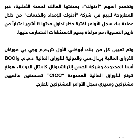
وتخضع أسهم "أدنوك"، بصفتها المالك لحصة الأغلبية، غير
المطروحة للبيع في شركة "أدنوك للإمداد والخدمات" من خلال
عملية بناء سجل الأوامر لفترة حظر تداول مدتها 6 أشهر اعتباراً من
تاريخ التسوية، مع مراعاة جميع الاستثناءات المتعارف عليها.
وتم تعيين كل من بنك أبوظبي الأول ش.م.ع وجي بي مورغان
للأوراق المالية بي.إل.سي والدولية للأوراق المالية ذ.م.م. وBOCI
آسيا المحدودة وشركة الصين إنترناشيونال كابيتال الدولية، هونغ
كونغ للأوراق المالية المحدودة “CICC” كمنسقين عالميين
مشتركين ومديري سجل الأوامر المشتركين للطرح.