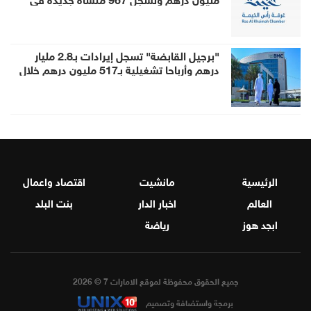
النصف الأول
"برجيل القابضة" تسجل إيرادات بـ2.8 مليار
درهم وأرباحا تشغيلية بـ517 مليون درهم خلال
النصف الأول
الرئيسية
مانشيت
اقتصاد واعمال
العالم
اخبار الدار
بنت البلد
ابجد هوز
رياضة
جميع الحقوق محفوظة لموقع الامارات 7 © 2026
برمجة واستضافة وتصميم