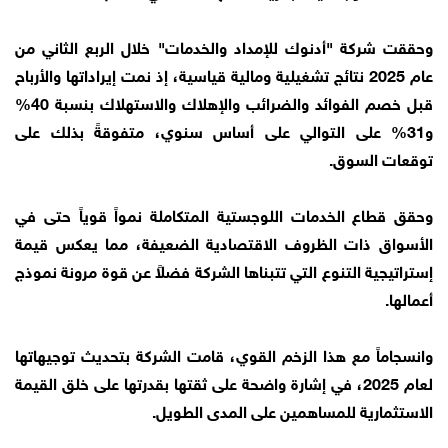
وحققت شركة "أدنوك للإمداد والخدمات" خلال الربع الثاني من
عام 2025 نتائج تشغيلية ومالية قياسية، إذ نمت إيراداتها والأرباح
قبل خصم الفوائد والضرائب والإهلاك والاستهلاك بنسبة 40%
و31% على التوالي على أساس سنوي، متفوقةً بذلك على
توقعات السوق.
وحقق قطاع الخدمات اللوجستية المتكاملة نمواً قوياً حتى في
الأسواق ذات الظروف الاقتصادية الضعيفة، مما يعكس قيمة
إستراتيجية التنوع التي تتبناها الشركة فضلاً عن قوة مرونة نموذج
أعمالها.
وانسجاماً مع هذا الزخم القوي، قامت الشركة بتحديث توجيهاتها
لعام 2025، في إشارة واضحة على ثقتها بقدرتها على خلق القيمة
الاستثمارية للمساهمين على المدى الطويل.