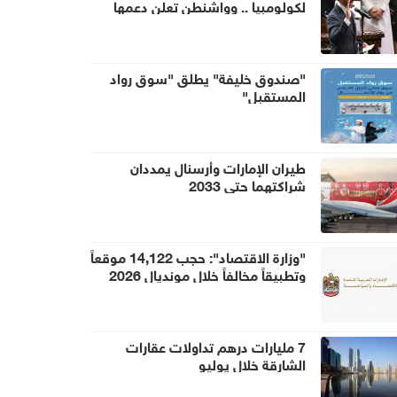
لكولومبيا .. وواشنطن تعلن دعمها
بمساعدات أمنية بمليار دولار
"صندوق خليفة" يطلق "سوق رواد
المستقبل"
طيران الإمارات وأرسنال يمددان
شراكتهما حتى 2033
"وزارة الاقتصاد": حجب 14,122 موقعاً
وتطبيقاً مخالفاً خلال مونديال 2026
7 مليارات درهم تداولات عقارات
الشارقة خلال يوليو