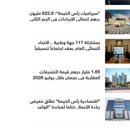
"سيراميك رأس الخيمة": 822.8 مليون
درهم إجمالي الإيرادات في الربع الثاني
بمشاركة 117 جهة وطنية .. الاتحاد
النسائي العام يعقد اجتماعاً تنسيقياً
استعداداً ليوم المرأة الإماراتية 2026
1.65 مليار درهم قيمة التصرفات
العقارية في عجمان خلال يوليو 2026
"اقتصادية رأس الخيمة" تطلق معرض
ريادة الأعمال ختاما لمبادرة "الواعد
الصغير" 2026