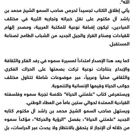
الله".
يأتي إطلاق الكتاب تجسيداً لحرص صاحب السمو الشيخ محمد بن
راشد آل مكتوم على نقل خبراته وتجاربه الثرية في مختلف
الميادين، ليكون إضافة نوعية للمكتبة العربية، ومصدر إلهام
للقيادات وصناع القرار والجيل الجديد من الشباب الطامح لصناعة
المستقبل.
كما يعد هذا الإصدار امتداداً لمسيرة سموه في رفد الفكر والثقافة
والإبداع بنتاجات نوعية تركت بصمتها على الحراك الفكري
والثقافي محلياً وعربياً، عبر موضوعات شاملة تتناول مختلف
جوانب الحياة وقيمها الإنسانية والتنموية.
ويستعرض كتاب "علمتني الحياة" خلاصة تجربة سموه وفلسفته
القيادية الممتدة لحوالي ستين عاماً من العطاء الوطني.
ويستهل صاحب السمو الشيخ محمد بن راشد آل مكتوم كتابه
الجديد "علمتني الحياة"، بفصل "الرؤية والحركة"، مؤكداً سموه
من خلاله أن الإنجاز لا يتحقق بالانتظار ولا يحدث عبر الدراسات، بل