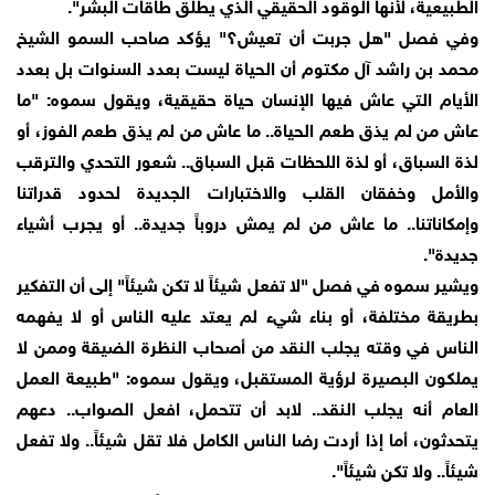
الطبيعية، لأنها الوقود الحقيقي الذي يطلق طاقات البشر".
وفي فصل "هل جربت أن تعيش؟" يؤكد صاحب السمو الشيخ
محمد بن راشد آل مكتوم أن الحياة ليست بعدد السنوات بل بعدد
الأيام التي عاش فيها الإنسان حياة حقيقية، ويقول سموه: "ما
عاش من لم يذق طعم الحياة.. ما عاش من لم يذق طعم الفوز، أو
لذة السباق، أو لذة اللحظات قبل السباق.. شعور التحدي والترقب
والأمل وخفقان القلب والاختبارات الجديدة لحدود قدراتنا
وإمكاناتنا.. ما عاش من لم يمش دروباً جديدة.. أو يجرب أشياء
جديدة".
ويشير سموه في فصل "لا تفعل شيئاً لا تكن شيئاً" إلى أن التفكير
بطريقة مختلفة، أو بناء شيء لم يعتد عليه الناس أو لا يفهمه
الناس في وقته يجلب النقد من أصحاب النظرة الضيقة وممن لا
يملكون البصيرة لرؤية المستقبل، ويقول سموه: "طبيعة العمل
العام أنه يجلب النقد.. لابد أن تتحمل، افعل الصواب.. دعهم
يتحدثون، أما إذا أردت رضا الناس الكامل فلا تقل شيئاً.. ولا تفعل
شيئاً.. ولا تكن شيئاً".