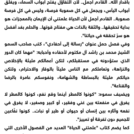
بأقدار الله.. القادم أجمل.. لأن التفاؤل يفتح أبواب السماء، ويغلق
أبواب اليأس، ويجعل في كل صعوبة فرصة، وليس في كل فرصة
صعوبة.. القادم أجمل لأن الحياة علمتني أن الإيمان بالمعجزات هو
بداية تحقيقها.. والثقة بالذات هي مفتاح قوتها.. والحلم بغد أفضل
هو سرّ تحققه في حياتنا".
وفي فصل حمل عنوان "رسالة إلى أحفادي"، كتب صاحب السمو
الشيخ محمد بن راشد آل مكتوم لأحفاده وأحبابه: "مهما كان الدور
الذي ستؤدونه في مستقبلكم، لتكن أعمالكم مليئة بالإخلاص
والنزاهة، وتعاملكم مع الناس مليئاً بالوقار والاحترام، ولتكن
حياتكم مليئة بالبساطة والشهامة، ونفوسكم عامرة بالرضا
والقناعة".
ويضيف سموه: "كونوا كالمطر أينما وقع نفع، كونوا كالمطر لا
يفرق في منفعته بين غني وفقير، أو كبير وصغير، لا يفرق في
نفعه وآثاره بين إنسان أو حيوان أو طير أو نبات.. كونوا نفّاعين
للجميع دون تفرقة أو تمييز".
كما يضم كتاب "علمتني الحياة" العديد من الفصول الأخرى التي