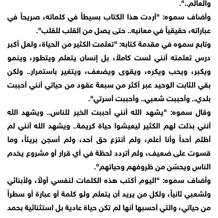
والعالم..".
وأضاف سموه: "أردت هذا الكتاب بسيطاً في كلماته، صريحاً في
عباراته، حقيقياً في معانيه.. حتى يصل من القلب للقلب".
وتابع سموه في مقدمة كتابه: "تعلمت الكثير من الحياة، ولعل أكبر
درس تعلمته أنني لست كاملاً، بل إنسان يتعلم ويتطور، وينمو
ويكبر، ويحب ويكره، ويقوى ويضعف، ويتغير باستمرار.. ولكن
بقي الثابت الوحيد عبر أكثر من سبعة عقود من حياتي أنني أحببت
بلدي.. وأحببت شعبي.. وأحببت أسرتي".
وقال سموه: "يشهد الله أنني أحببت الخير للناس.. ويشهد الله
أنني بذلت لهم الكثير ليعيشوا حياة كريمة.. ويشهد الله أنني لم
أظلم أحداً وأنا أعلم، ولم أنتزع حق أحد، ولم أسجن بريئاً، وما
قسوت على ضعيف، ولم أتردد لحظة في أي قرار أو مشروع يخدم
الناس ويحسّن من ظروفهم وحياتهم".
وأضاف سموه: "اليوم أكتب هذه الكلمات لنفسي أولاً، ولأبنائي
ولشعبي ثانياً، ولكل من يريد أن يتعلم ولو كلمة أو عبارة أو سطراً
من حياتي، والتي أحسبها أنها لم تكن حياة عادية بل استثنائية بحمد