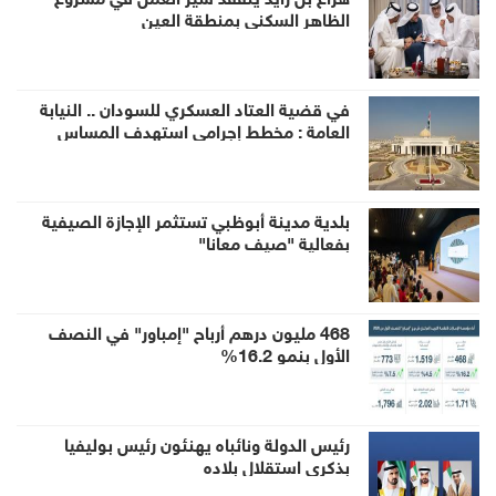
الظاهر السكني بمنطقة العين
في قضية العتاد العسكري للسودان .. النيابة
العامة : مخطط إجرامي استهدف المساس
بسيادة الدولة وأمنها والزج باسمها في صراع لا
صلة لها به
بلدية مدينة أبوظبي تستثمر الإجازة الصيفية
بفعالية "صيف معانا"
468 مليون درهم أرباح "إمباور" في النصف
الأول بنمو 16.2%
رئيس الدولة ونائباه يهنئون رئيس بوليفيا
بذكرى استقلال بلاده