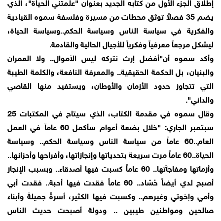
إطلاق الجزء الأول من كتابه الجديد بعنوان "علمتني الحياة"، الذي
يضم 35 فصلاً توثق محطات من مسيرة وفلسفة سموه القيادية
والفكرية في سياسة الناس وسياسة الحكم..وسياسة الحياة،
ليشكل مرجعاً معرفياً وفكرياً للأجيال الحالية والقادمة.
وأكد سموه أن"أفضل إرث نتركه ليس الأموال.. ولا العمران
والبنيان، بل الحكمة الحقيقية.. والمعرفة النافعة، والكلمة الطيبة
التي تتجاوز حدود الأزمان والأوطان، ويستفيد منها القاصي
والداني".
وقال سموه في مقدمة الكتاب، الذي سيتاح في المكتبات 25
سبتمبر الجاري: "خلال بضعة أعوام سأكمل 60 عاماً في العمل
العام..60 عاماً من سياسة الناس وسياسة الحكم.. وسياسة
الحياة..60 عاماً مرت سريعة بتحدياتها وإنجازاتها، وأفراحها وأحزانها..
وأزماتها ومفاجآتها.. 60 عاماً كسبت فيها أصدقاء.. وبسبب الإنجاز
أصبح لدي أيضاً حُسّاد.. 60 عاماً فقدت فيها أحبة.. فقدت أبي
وأمي وإخوتي وغيرهم.. وكسبت فيها الكثير، أسرةً جميلةً وأبناء
صالحين ومواطنين طيبين .. ودولة أصبحت حديث الناس