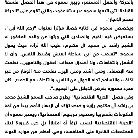
بالحركة والفعل المستمر، ويبرز سموه في هذا الفصل فلسفة
القيادة التي اتبعها سموه عبر ستة عقود، والتي تقوم على "الحركة
تصنع الإنجاز".
ويخصص سموه في كتابه فصلاً مؤثراً بعنوان "رحم الله أبي"،
يستعرض فيه القيم والمبادئ التي ورثها عن والده المغفور له
الشيخ راشد بن سعيد آل مكتوم، طيب الله ثراه، حيث يقول
سموه: "تعلمت من أبي بساطة العيش وضبط النفس.. وأن لا
أنشغل بالتفاهات، ولا أصدق ضعاف العقول والتافهين.. تعلمت
منه الإصغاء.. ومتى أشتد ومتى ألين.. تعلمت منه الوقار من غير
تكلف، والتسامح تجاه الجهال من الناس، والتلطف مع الجميع.. كان
مجرد حضوره يفرض الإجلال على الجميع..".
وفي فصل "الحرية الاقتصادية" يطرح صاحب السمو الشيخ محمد
بن راشد آل مكتوم رؤية واضحة تؤكد أن ازدهار الأمم يبدأ من ثقة
الحكومات بشعوبها ومنحهم حريتهم الاقتصادية، ويعتبر سموه أن
"الحرية الاقتصادية ليست ترفاً أو امتيازاً بل هي ضرورة لبناء
المجتمعات القادرة على المنافسة، وهي أعظم من موارد الدولة