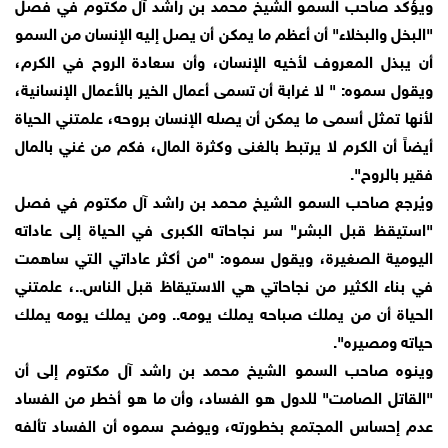
ويؤكد صاحب السمو الشيخ محمد بن راشد آل مكتوم في فصل
"البخل والبخلاء" أن أعظم ما يمكن أن يصل إليه الإنسان من السمو
أن يبذل المعروف لأخيه الإنسان، وأن سعادة الروح في الكرم،
ويقول سموه: " لا غرابة أن تسمى أعمال الخير بالأعمال الإنسانية،
لأنها تمثل أسمى ما يمكن أن يصله الإنسان بروحه، علمتني الحياة
أيضاً أن الكرم لا يرتبط بالغنى وكثرة المال، فكم من غني بالمال
فقير بالروح".
ويُرجع صاحب السمو الشيخ محمد بن راشد آل مكتوم في فصل
"استيقظ قبل البشر" سر نجاحاته الكبرى في الحياة إلى عاداته
اليومية الصغيرة، ويقول سموه: "من أكثر عاداتي التي ساهمت
في بناء الكثير من نجاحاتي هي الاستيقاظ قبل الناس..، علمتني
الحياة أن من يملك صباحه يملك يومه.. ومن يملك يومه يملك
حياته ومصيره".
وينوه صاحب السمو الشيخ محمد بن راشد آل مكتوم إلى أن
"القاتل الصامت" للدول هو الفساد، وأن ما هو أخطر من الفساد
عدم إحساس المجتمع بخطورته، ويوضح سموه أن الفساد تألفه