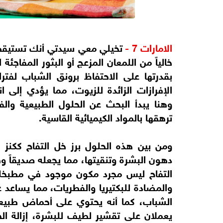
الامارات 7 -
تخيلي معي سيدتي أنك تستيقظين
خالياً من اللمعان المزعج أو البثور المفاجئة
بقدرتها على الاحتفاظ برونق الشباب لفترا
الإفرازات الزائدة للزيوت، مما يؤدي إلى
وهنا يبدأ البحث عن الحلول الطبيعية والف
ترهقها بالمواد الكيميائية القاسية.
ومن بين هذه الحلول برز خل التفاح ككنز 
دهون البشرة وتنقيتها، مما يجعله صديقاً وف
التفاح ليس مجرد مكون موجود في مطبخك
والمضادة للبكتيريا والفطريات، مما يسا
الشباب، كما أنه يحتوي على أحماض طبيع
يعملان على تقشير لطيف للبشرة، إزالة ال