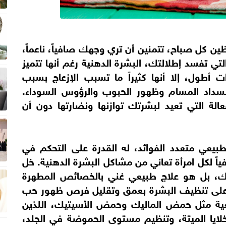
 كل صباح، تتمنين أن تري وجهك صافياً، ناعماً،
 التي تفسد إطلالتك، البشرة الدهنية رغم أنها تتميز
ت أطول، إلا أنها كثيراً ما تسبب الإزعاج بسبب
 انسداد المسام وظهور الحبوب والرؤوس السوداء.
عالة التي تعيد لبشرتك توازنها ونضارتها دون أن
طبيعي متعدد الفوائد، له القدرة على التحكم في
ياً لكل امرأة تعاني من مشاكل البشرة الدهنية. خل
، بل هو علاج طبيعي غني بالخصائص المطهرة
عد على تنظيف البشرة بعمق وتقليل فرص ظهور حب
ية مثل حمض الماليك وحمض الأسيتيك، اللذين
خلايا الميتة، وتنظيم مستوى الحموضة في الجلد،