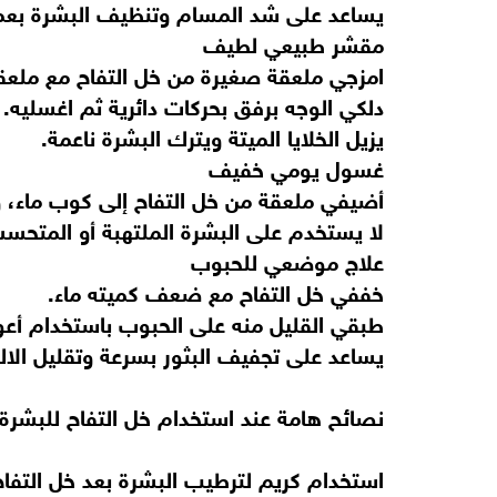
يساعد على شد المسام وتنظيف البشرة بع
مقشر طبيعي لطيف
امزجي ملعقة صغيرة من خل التفاح مع ملعق
دلكي الوجه برفق بحركات دائرية ثم اغسليه.
يزيل الخلايا الميتة ويترك البشرة ناعمة.
غسول يومي خفيف
أضيفي ملعقة من خل التفاح إلى كوب ماء، 
لا يستخدم على البشرة الملتهبة أو المتحس
علاج موضعي للحبوب
خففي خل التفاح مع ضعف كميته ماء.
طبقي القليل منه على الحبوب باستخدام أعو
يساعد على تجفيف البثور بسرعة وتقليل الالت
نصائح هامة عند استخدام خل التفاح للبشرة
استخدام كريم لترطيب البشرة بعد خل التفاح