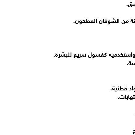
مق.
ة من الشوفان المطحون.
واستخدميه كغسول سريع للبشرة.
سة.
اد قطنية.
هابات.