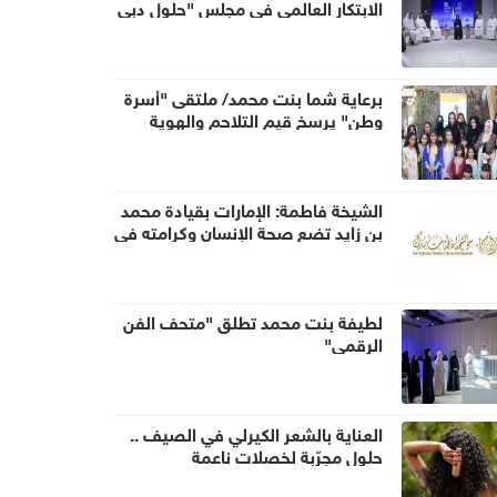
الابتكار العالمي في مجلس "حلول دبي
للمستقبل- ابتكارات للبشرية"
برعاية شما بنت محمد/ ملتقى "أسرة
وطن" يرسخ قيم التلاحم والهوية
الوطنية
الشيخة فاطمة: الإمارات بقيادة محمد
بن زايد تضع صحة الإنسان وكرامته في
مقدمة الأولويات الوطنية
لطيفة بنت محمد تطلق "متحف الفن
الرقمي"
العناية بالشعر الكيرلي في الصيف ..
حلول مجرّبة لخصلات ناعمة