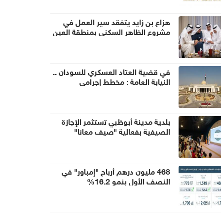
هزاع بن زايد يتفقد سير العمل في
مشروع الظاهر السكني بمنطقة العين
في قضية العتاد العسكري للسودان ..
النيابة العامة : مخطط إجرامي
استهدف المساس بسيادة الدولة
وأمنها والزج باسمها في صراع لا صلة
لها به
بلدية مدينة أبوظبي تستثمر الإجازة
الصيفية بفعالية "صيف معانا"
468 مليون درهم أرباح "إمباور" في
النصف الأول بنمو 16.2%