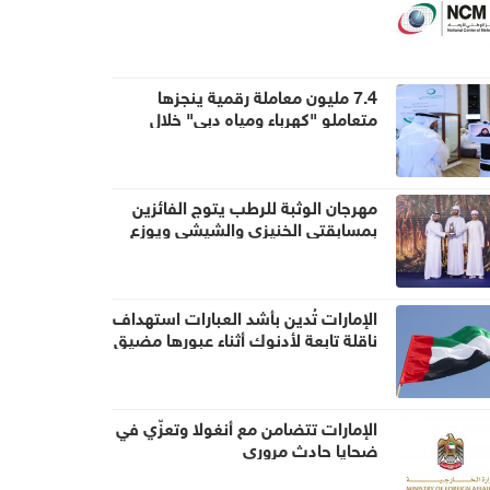
7.4 مليون معاملة رقمية ينجزها
متعاملو "كهرباء ومياه دبي" خلال
النصف الأول
مهرجان الوثبة للرطب يتوج الفائزين
بمسابقتي الخنيزي والشيشي ويوزع
جوائز بقيمة 397 ألف درهم
الإمارات تُدين بأشد العبارات استهداف
ناقلة تابعة لأدنوك أثناء عبورها مضيق
هرمز
الإمارات تتضامن مع أنغولا وتعزّي في
ضحايا حادث مروري