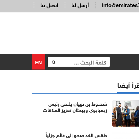
info@emirates
أرسل لنا
اتصل بنا
EN
رأ أيضا
شخبوط بن نهيان يلتقي رئيس
زيمبابوي ويبحثان تعزيز العلاقات
الثنائية
طقس الغد صحو إلى غائم جزئياً