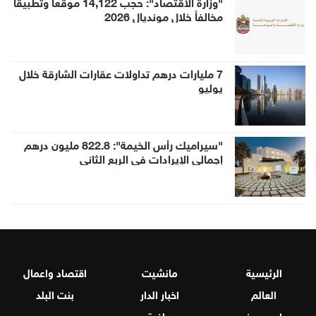
"وزارة الاقتصاد": حجب 14,122 موقعاً وتطبيقاً
مخالفاً خلال مونديال 2026
7 مليارات درهم تداولات عقارات الشارقة خلال
يوليو
"سيراميك رأس الخيمة": 822.8 مليون درهم
إجمالي الإيرادات في الربع الثاني
الرئيسية
مانشيت
اقتصاد واعمال
العالم
اخبار الدار
بنت البلد
ابجد هوز
رياضة