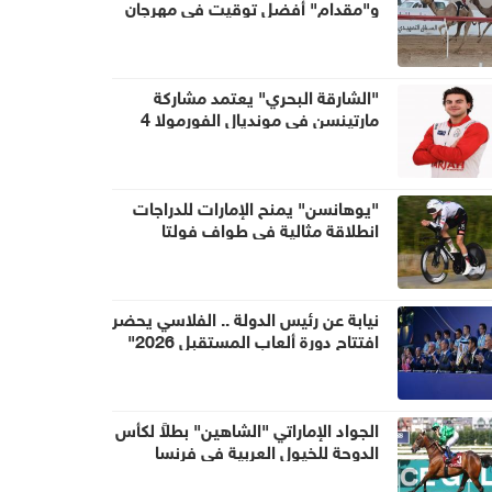
و"مقدام" أفضل توقيت في مهرجان
العين للهجن
"الشارقة البحري" يعتمد مشاركة
مارتينسن في مونديال الفورمولا 4
"يوهانسن" يمنح الإمارات للدراجات
انطلاقة مثالية في طواف فولتا
البرتغال
نيابة عن رئيس الدولة .. الفلاسي يحضر
افتتاح دورة ألعاب المستقبل 2026"
في أستانا
الجواد الإماراتي "الشاهين" بطلاً لكأس
الدوحة للخيول العربية في فرنسا