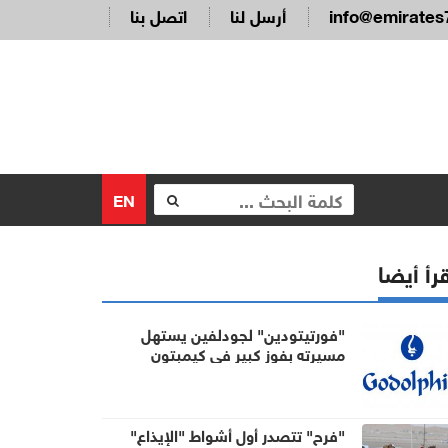
info@emirates
أرسل لنا
اتصل بنا
EN
رأ أيضا
"فورتيتودين" لجودلفين يستهل
مسيرته بفوز كبير في كيمبتون
"فرح" تتصدر أول أشواط "الإيذاع"