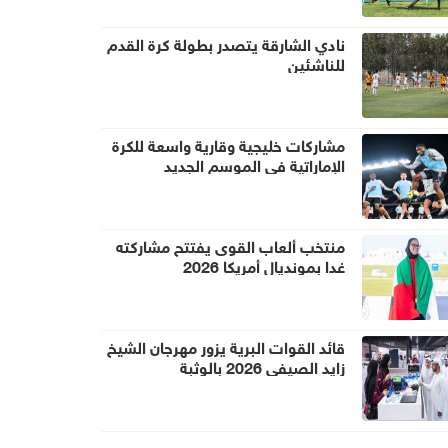
نادي الشارقة يتصدر بطولة كرة القدم
للناشئين
مشاركات خليجية وقارية واسعة للكرة
الإماراتية في الموسم الجديد
منتخب ألعاب القوى يفتتح مشاركته
غدا بمونديال أمريكا 2026
قائد القوات البرية يزور مهرجان الشيخ
زايد الصيفي 2026 بالوثبة