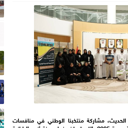
ي الحديث، مشاركة منتخبنا الوطني في منافسات
البطولة الآسيوية المؤهلة لدورة الألعاب الآسيوية 2025، التي تستضيفها مدينة أنجو اليابانية