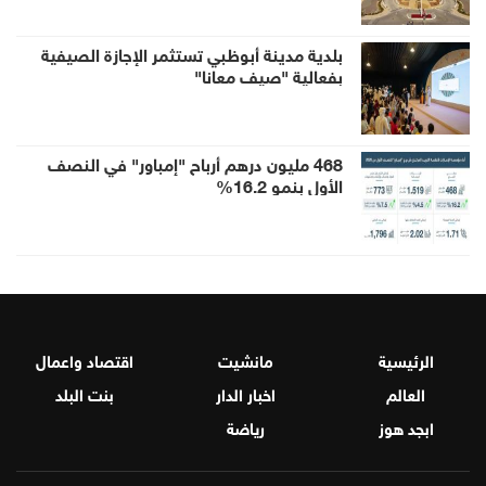
صلة لها به
بلدية مدينة أبوظبي تستثمر الإجازة الصيفية
بفعالية "صيف معانا"
468 مليون درهم أرباح "إمباور" في النصف
الأول بنمو 16.2%
الرئيسية
مانشيت
اقتصاد واعمال
العالم
اخبار الدار
بنت البلد
ابجد هوز
رياضة