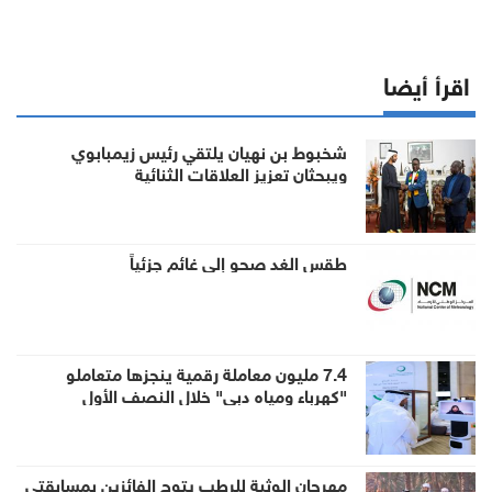
اقرأ أيضا
شخبوط بن نهيان يلتقي رئيس زيمبابوي
ويبحثان تعزيز العلاقات الثنائية
طقس الغد صحو إلى غائم جزئياً
7.4 مليون معاملة رقمية ينجزها متعاملو
"كهرباء ومياه دبي" خلال النصف الأول
مهرجان الوثبة للرطب يتوج الفائزين بمسابقتي