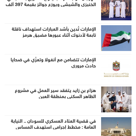
الخنيزي والشيشي ويوزع جوائز بقيمة 397 ألف
درهم
الإمارات تُدين بأشد العبارات استهداف ناقلة
تابعة لأدنوك أثناء عبورها مضيق هرمز
الإمارات تتضامن مع أنغولا وتعزّي في ضحايا
حادث مروري
هزاع بن زايد يتفقد سير العمل في مشروع
الظاهر السكني بمنطقة العين
في قضية العتاد العسكري للسودان .. النيابة
العامة : مخطط إجرامي استهدف المساس
بسيادة الدولة وأمنها والزج باسمها في صراع لا